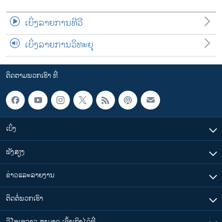
ເບິ່ງລາຍການທີວີ
ເບິ່ງລາຍການວິທະຍຸ
ຕິດຕາມພວກເຮົາ ທີ່
ເບິ່ງ
ຟັງສຽງ
ຂ່າວແລະລາຍງານ
ຕິດຕໍ່ພວກເຮົາ
ວີໂອເອລາວ ສາມາດ ເຂົ້າເຖິງໄດ້ທີ່