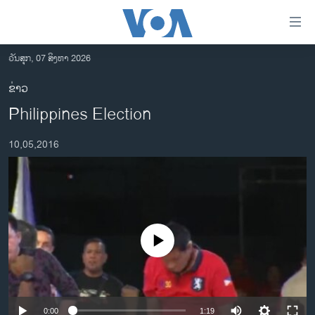
ລິ້ງ
ສຳຫລັບ
ເຂົ້າ
ວັນສຸກ, 07 ສິງຫາ 2026
ຫາ
ໂຮມເພຈ
ຂ່າວ
ຂ້າມ
ລາວ
Philippines Election
ຂ້າມ
ອາເມຣິກາ
ຂ້າມ
10,05,2016
ໄປ
ການເລືອກຕັ້ງ ປະທານາທີບໍດີ ສະຫະລັດ 2024
ຫາ
ຂ່າວ​ຈີນ
ຊອກ
ຄົ້ນ
ໂລກ
ເອເຊຍ
No media source currently available
ອິດສະຫຼະພາບດ້ານການຂ່າວ
ຊີວິດຊາວລາວ
ຊຸມຊົນຊາວລາວ
0:00
1:19