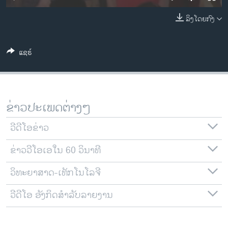
ວິທະຍາສາດ-ເທັກໂນໂລຈີ
ລິງໂດຍກົງ
ທຸລະກິດ
ພາສາອັງກິດ
ແຊຣ໌
ວີດີໂອ
ສຽງ
ລາຍການກະຈາຍສຽງ
ຂ່າວປະເພດຕ່າງໆ
ຕິດຕາມພວກເຮົາ ທີ່
ລາຍງານ
ວີດີໂອຂ່າວ
ຂ່າວວີໂອເອໃນ 60 ວິນາທີ
ພາສາຕ່າງໆ
ວິທະຍາສາດ-ເທັກໂນໂລຈີ
ວີດີໂອ ອັງກິດສຳລັບລາຍງານ