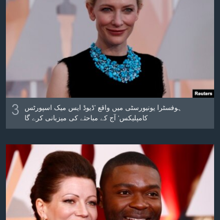
3
ہوفسٹرا یونیورسٹی میں واقع ’ڈیوڈ ایس میک اسپورٹس
کامپلیکس‘ آج کے مباحثے کی میزبانی کرے گا