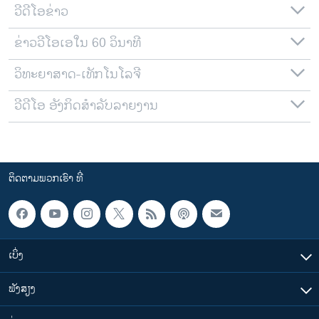
ວີດີໂອຂ່າວ
ຂ່າວວີໂອເອໃນ 60 ວິນາທີ
ວິທະຍາສາດ-ເທັກໂນໂລຈີ
ວີດີໂອ ອັງກິດສຳລັບລາຍງານ
ຕິດຕາມພວກເຮົາ ທີ່
ເບິ່ງ
ຟັງສຽງ