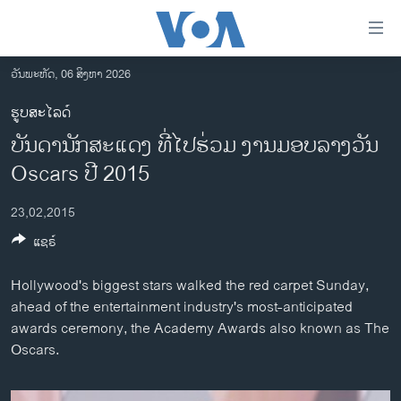
ລິ້ງ
ສຳຫລັບ
ເຂົ້າ
ວັນພະຫັດ, 06 ສິງຫາ 2026
ຫາ
ໂຮມເພຈ
ຮູບສະໄລດ໌
ຂ້າມ
ລາວ
ບັນດານັກສະແດງ ທີ່ໄປຮ່ວມ ງານມອບລາງວັນ
ຂ້າມ
ອາເມຣິກາ
ຂ້າມ
Oscars ປີ 2015
ໄປ
ການເລືອກຕັ້ງ ປະທານາທີບໍດີ ສະຫະລັດ 2024
ຫາ
23,02,2015
ຂ່າວ​ຈີນ
ຊອກ
ແຊຣ໌
ຄົ້ນ
ໂລກ
Hollywood's biggest stars walked the red carpet Sunday,
ເອເຊຍ
ahead of the entertainment industry's most-anticipated
ອິດສະຫຼະພາບດ້ານການຂ່າວ
awards ceremony, the Academy Awards also known as The
Oscars.
ຊີວິດຊາວລາວ
ຊຸມຊົນຊາວລາວ