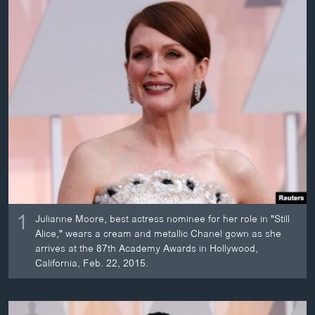
ວິທະຍາສາດ-ເທັກໂນໂລຈີ
ທຸລະກິດ
ພາສາອັງກິດ
ວີດີໂອ
ສຽງ
ລາຍການກະຈາຍສຽງ
ຕິດຕາມພວກເຮົາ ທີ່
ລາຍງານ
1
ພາສາຕ່າງໆ
Julianne Moore, best actress nominee for her role in "Still
Alice," wears a cream and metallic Chanel gown as she
arrives at the 87th Academy Awards in Hollywood,
California, Feb. 22, 2015.