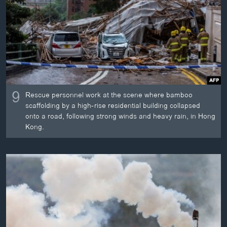
ວິທະຍາສາດ-ເທັກໂນໂລຈີ
ທຸລະກິດ
ພາສາອັງກິດ
ວີດີໂອ
ສຽງ
9
Rescue personnel work at the scene where bamboo
ລາຍການກະຈາຍສຽງ
scaffolding by a high-rise residential building collapsed
ຕິດຕາມພວກເຮົາ ທີ່
onto a road, following strong winds and heavy rain, in Hong
ລາຍງານ
Kong.
ພາສາຕ່າງໆ