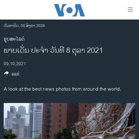
ລິ້ງ
ສຳຫລັບ
ເຂົ້າ
ວັນອາທິດ, 09 ສິງຫາ 2026
ຫາ
ໂຮມເພຈ
ຮູບສະໄລດ໌
ຂ້າມ
ລາວ
ພາບເດັ່ນ ປະຈຳ ວັນທີ 8 ຕຸລາ 2021
ຂ້າມ
ອາເມຣິກາ
ຂ້າມ
09,10,2021
ໄປ
ການເລືອກຕັ້ງ ປະທານາທີບໍດີ ສະຫະລັດ 2024
ຫາ
ແຊຣ໌
ຂ່າວ​ຈີນ
ຊອກ
ຄົ້ນ
ໂລກ
A look at the best news photos from around the world.
ເອເຊຍ
ອິດສະຫຼະພາບດ້ານການຂ່າວ
ຊີວິດຊາວລາວ
ຊຸມຊົນຊາວລາວ