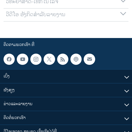
ວິທະຍາສາດ-ເທັກໂນໂລຈີ
ວີດີໂອ ອັງກິດສຳລັບລາຍງານ
ຕິດຕາມພວກເຮົາ ທີ່
ເບິ່ງ
ຟັງສຽງ
ຂ່າວແລະລາຍງານ
ຕິດຕໍ່ພວກເຮົາ
ວີໂອເອລາວ ສາມາດ ເຂົ້າເຖິງໄດ້ທີ່