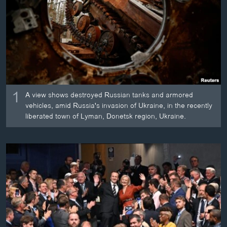
ວິທະຍາສາດ-ເທັກໂນໂລຈີ
ທຸລະກິດ
ພາສາອັງກິດ
ວີດີໂອ
ສຽງ
1
A view shows destroyed Russian tanks and armored
ລາຍການກະຈາຍສຽງ
vehicles, amid Russia's invasion of Ukraine, in the recently
ຕິດຕາມພວກເຮົາ ທີ່
liberated town of Lyman, Donetsk region, Ukraine.
ລາຍງານ
ພາສາຕ່າງໆ