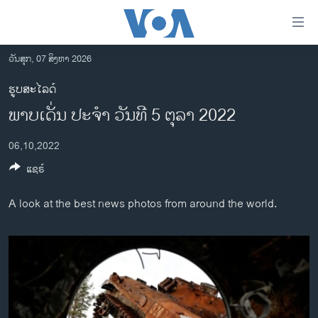
ລິ້ງ
ສຳຫລັບ
ເຂົ້າ
ວັນສຸກ, 07 ສິງຫາ 2026
ຫາ
ໂຮມເພຈ
ຮູບສະໄລດ໌
ຂ້າມ
ລາວ
ພາບ​ເດັ່ນ ປະ​ຈຳ ວັນ​ທີ 5 ຕຸ​ລາ 2022
ຂ້າມ
ອາເມຣິກາ
ຂ້າມ
06,10,2022
ໄປ
ການເລືອກຕັ້ງ ປະທານາທີບໍດີ ສະຫະລັດ 2024
ຫາ
ແຊຣ໌
ຂ່າວ​ຈີນ
ຊອກ
ຄົ້ນ
ໂລກ
A look at the best news photos from around the world.
ເອເຊຍ
ອິດສະຫຼະພາບດ້ານການຂ່າວ
ຊີວິດຊາວລາວ
ຊຸມຊົນຊາວລາວ