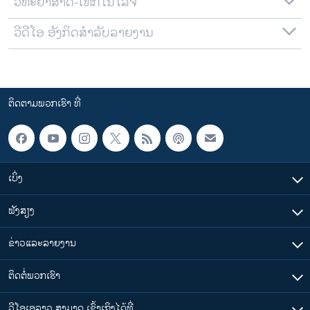
ວິທະຍາສາດ-ເທັກໂນໂລຈີ
ວີດີໂອ ອັງກິດສຳລັບລາຍງານ
ຕິດຕາມພວກເຮົາ ທີ່
ເບິ່ງ
ຟັງສຽງ
ຂ່າວແລະລາຍງານ
ຕິດຕໍ່ພວກເຮົາ
ວີໂອເອລາວ ສາມາດ ເຂົ້າເຖິງໄດ້ທີ່