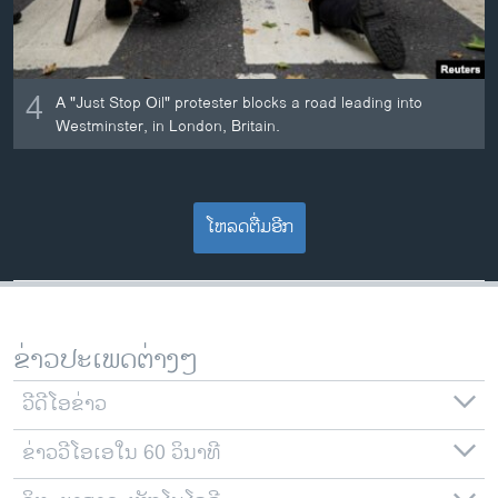
4
A "Just Stop Oil" protester blocks a road leading into
Westminster, in London, Britain.
ໂຫລດຕື່ມອີກ
ຂ່າວປະເພດຕ່າງໆ
ວີດີໂອຂ່າວ
ຂ່າວວີໂອເອໃນ 60 ວິນາທີ