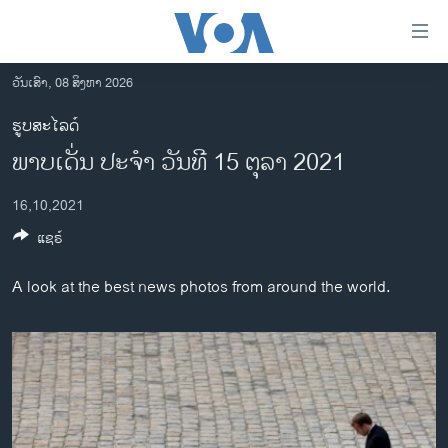
ລິ້ງ
ສຳຫລັບ
ເຂົ້າ
ວັນເສົາ, 08 ສິງຫາ 2026
ຫາ
ໂຮມເພຈ
ຮູບສະໄລດ໌
ຂ້າມ
ລາວ
ພາບເດັ່ນ ປະຈຳ ວັນທີ 15 ຕຸລາ 2021
ຂ້າມ
ອາເມຣິກາ
ຂ້າມ
16,10,2021
ໄປ
ການເລືອກຕັ້ງ ປະທານາທີບໍດີ ສະຫະລັດ 2024
ຫາ
ແຊຣ໌
ຂ່າວ​ຈີນ
ຊອກ
ຄົ້ນ
ໂລກ
A look at the best news photos from around the world.
ເອເຊຍ
ອິດສະຫຼະພາບດ້ານການຂ່າວ
ຊີວິດຊາວລາວ
ຊຸມຊົນຊາວລາວ