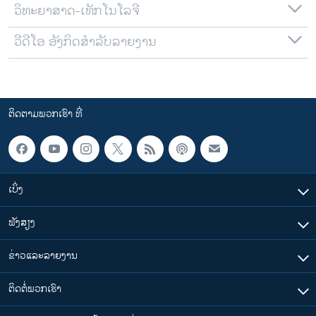
ວິທະຍາສາດ-ເທັກໂນໂລຈີ
ວີດີໂອ ອັງກິດສຳລັບລາຍງານ
ຕິດຕາມພວກເຮົາ ທີ່
ເບິ່ງ
ຟັງສຽງ
ຂ່າວແລະລາຍງານ
ຕິດຕໍ່ພວກເຮົາ