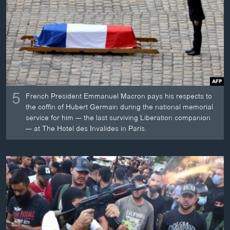
ວິທະຍາສາດ-ເທັກໂນໂລຈີ
ທຸລະກິດ
ພາສາອັງກິດ
ວີດີໂອ
ສຽງ
5
French President Emmanuel Macron pays his respects to
ລາຍການກະຈາຍສຽງ
the coffin of Hubert Germain during the national memorial
ຕິດຕາມພວກເຮົາ ທີ່
service for him — the last surviving Liberation companion
ລາຍງານ
— at The Hotel des Invalides in Paris.
ພາສາຕ່າງໆ