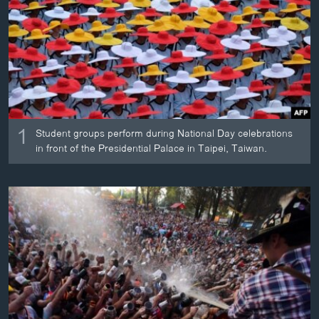
ວິທະຍາສາດ-ເທັກໂນໂລຈີ
ທຸລະກິດ
ພາສາອັງກິດ
ວີດີໂອ
ສຽງ
1
Student groups perform during National Day celebrations
ລາຍການກະຈາຍສຽງ
in front of the Presidential Palace in Taipei, Taiwan.
ຕິດຕາມພວກເຮົາ ທີ່
ລາຍງານ
ພາສາຕ່າງໆ