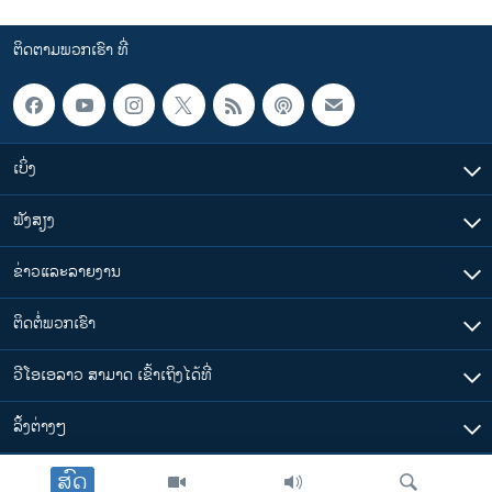
ຕິດຕາມພວກເຮົາ ທີ່
ເບິ່ງ
ຟັງສຽງ
ຂ່າວແລະລາຍງານ
ຕິດຕໍ່ພວກເຮົາ
ວີໂອເອລາວ ສາມາດ ເຂົ້າເຖິງໄດ້ທີ່
​ລິ້ງ​ຕ່າງໆ
ສົດ
ຕາມເວລາໃນລາວ