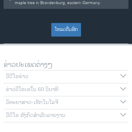
maple tree in Brandenburg, eastern Germany.
ໂຫລດຕື່ມອີກ
ຂ່າວປະເພດຕ່າງໆ
ວີດີໂອຂ່າວ
ຂ່າວວີໂອເອໃນ 60 ວິນາທີ
ວິທະຍາສາດ-ເທັກໂນໂລຈີ
ວີດີໂອ ອັງກິດສຳລັບລາຍງານ