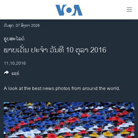
ລິ້ງ
ສຳຫລັບ
ເຂົ້າ
ວັນສຸກ, 07 ສິງຫາ 2026
ຫາ
ໂຮມເພຈ
ຮູບສະໄລດ໌
ຂ້າມ
ລາວ
ພາບເດັ່ນ ປະຈຳ ວັນທີ 10 ຕຸລາ 2016
ຂ້າມ
ອາເມຣິກາ
ຂ້າມ
11,10,2016
ໄປ
ການເລືອກຕັ້ງ ປະທານາທີບໍດີ ສະຫະລັດ 2024
ຫາ
ແຊຣ໌
ຂ່າວ​ຈີນ
ຊອກ
ຄົ້ນ
ໂລກ
A look at the best news photos from around the world.
ເອເຊຍ
ອິດສະຫຼະພາບດ້ານການຂ່າວ
ຊີວິດຊາວລາວ
ຊຸມຊົນຊາວລາວ