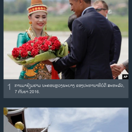
ວິທະຍາສາດ-ເທັກໂນໂລຈີ
ທຸລະກິດ
ພາສາອັງກິດ
ວີດີໂອ
ສຽງ
ລາຍການກະຈາຍສຽງ
ຕິດຕາມພວກເຮົາ ທີ່
ລາຍງານ
1
ການມາຢ້ຽມຢາມ ນະຄອນຫຼວງພະບາງ ຂອງປະທານາທິບໍດີ ສະຫະລັດ,
ພາສາຕ່າງໆ
7 ກັນຍາ 2016.