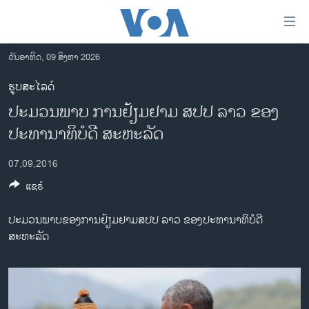
ລິ້ງ
ສຳຫລັບ
ເຂົ້າ
ວັນອາທິດ, 09 ສິງຫາ 2026
ຫາ
ໂຮມເພຈ
ຮູບສະໄລດ໌
ຂ້າມ
ລາວ
ປະມວນພາບ ການຢ້ຽມຢາມ ສປປ ລາວ ຂອງ
ຂ້າມ
ອາເມຣິກາ
ຂ້າມ
ປະທານາທິບໍດີ ສະຫະລັດ
ໄປ
ການເລືອກຕັ້ງ ປະທານາທີບໍດີ ສະຫະລັດ 2024
ຫາ
07,09,2016
ຂ່າວ​ຈີນ
ຊອກ
ແຊຣ໌
ຄົ້ນ
ໂລກ
ປະມວນພາບຂອງການຢ້ຽມຢາມສປປ ລາວ ຂອງປະທານາທິບໍດີ
ເອເຊຍ
ສະຫະລັດ
ອິດສະຫຼະພາບດ້ານການຂ່າວ
ຊີວິດຊາວລາວ
ຊຸມຊົນຊາວລາວ