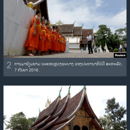
2
ການມາຢ້ຽມຢາມ ນະຄອນຫຼວງພະບາງ ຂອງປະທານາທິບໍດີ ສະຫະລັດ,
7 ກັນຍາ 2016.