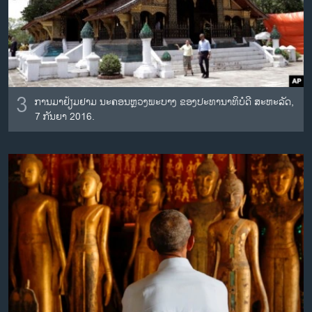
3
ການມາຢ້ຽມຢາມ ນະຄອນຫຼວງພະບາງ ຂອງປະທານາທິບໍດີ ສະຫະລັດ,
7 ກັນຍາ 2016.