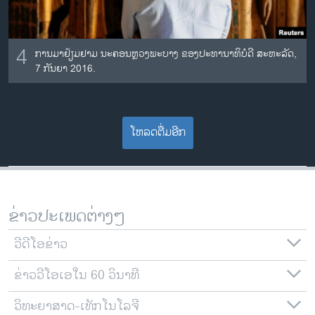
4
ການມາຢ້ຽມຢາມ ນະຄອນຫຼວງພະບາງ ຂອງປະທານາທິບໍດີ ສະຫະລັດ,
7 ກັນຍາ 2016.
ໂຫລດຕື່ມອີກ
ຂ່າວປະເພດຕ່າງໆ
ວີດີໂອຂ່າວ
ຂ່າວວີໂອເອໃນ 60 ວິນາທີ
ວິທະຍາສາດ-ເທັກໂນໂລຈີ