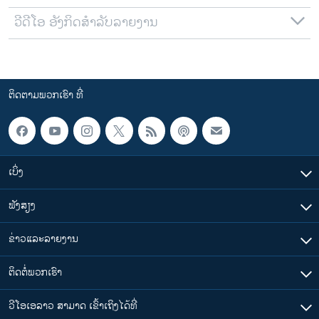
ວີດີໂອ ອັງກິດສຳລັບລາຍງານ
ຕິດຕາມພວກເຮົາ ທີ່
ເບິ່ງ
ຟັງສຽງ
ຂ່າວແລະລາຍງານ
ຕິດຕໍ່ພວກເຮົາ
ວີໂອເອລາວ ສາມາດ ເຂົ້າເຖິງໄດ້ທີ່