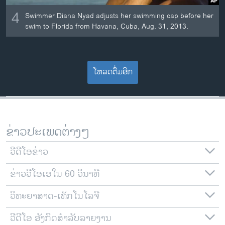
4
Swimmer Diana Nyad adjusts her swimming cap before her
swim to Florida from Havana, Cuba, Aug. 31, 2013.
ໂຫລດຕື່ມອີກ
ຂ່າວປະເພດຕ່າງໆ
ວີດີໂອຂ່າວ
ຂ່າວວີໂອເອໃນ 60 ວິນາທີ
ວິທະຍາສາດ-ເທັກໂນໂລຈີ
ວີດີໂອ ອັງກິດສຳລັບລາຍງານ