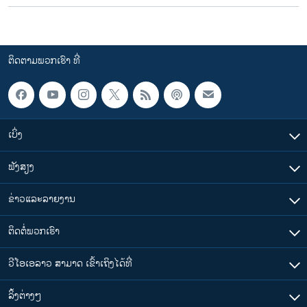
ຕິດຕາມພວກເຮົາ ທີ່
ເບິ່ງ
ຟັງສຽງ
ຂ່າວແລະລາຍງານ
ຕິດຕໍ່ພວກເຮົາ
ວີໂອເອລາວ ສາມາດ ເຂົ້າເຖິງໄດ້ທີ່
​ລິ້ງ​ຕ່າງໆ