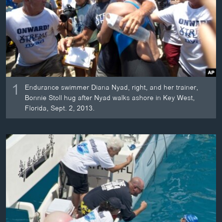
ວິທະຍາສາດ-ເທັກໂນໂລຈີ
ທຸລະກິດ
ພາສາອັງກິດ
ວີດີໂອ
ສຽງ
1
Endurance swimmer Diana Nyad, right, and her trainer,
Bonnie Stoll hug after Nyad walks ashore in Key West,
ລາຍການກະຈາຍສຽງ
ຕິດຕາມພວກເຮົາ ທີ່
Florida, Sept. 2, 2013.
ລາຍງານ
ພາສາຕ່າງໆ