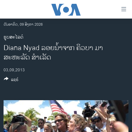
ລິ້ງ
ສຳຫລັບ
ເຂົ້າ
ວັນອາທິດ, 09 ສິງຫາ 2026
ຫາ
ໂຮມເພຈ
ຮູບສະໄລດ໌
ຂ້າມ
ລາວ
Diana Nyad ລອຍນໍ້າຈາກ ຄິວບາ ມາ
ຂ້າມ
ອາເມຣິກາ
ຂ້າມ
ສະຫະລັດ ສໍາເລັດ
ໄປ
ການເລືອກຕັ້ງ ປະທານາທີບໍດີ ສະຫະລັດ 2024
ຫາ
03,09,2013
ຂ່າວ​ຈີນ
ຊອກ
ແຊຣ໌
ຄົ້ນ
ໂລກ
ເອເຊຍ
ອິດສະຫຼະພາບດ້ານການຂ່າວ
ຊີວິດຊາວລາວ
ຊຸມຊົນຊາວລາວ