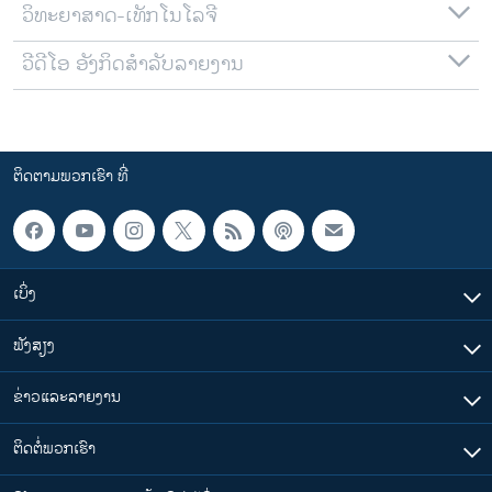
ວິທະຍາສາດ-ເທັກໂນໂລຈີ
ວີດີໂອ ອັງກິດສຳລັບລາຍງານ
ຕິດຕາມພວກເຮົາ ທີ່
ເບິ່ງ
ຟັງສຽງ
ຂ່າວແລະລາຍງານ
ຕິດຕໍ່ພວກເຮົາ