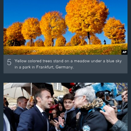
ວິທະຍາສາດ-ເທັກໂນໂລຈີ
ທຸລະກິດ
ພາສາອັງກິດ
ວີດີໂອ
ສຽງ
ລາຍການກະຈາຍສຽງ
5
Yellow colored trees stand on a meadow under a blue sky
ຕິດຕາມພວກເຮົາ ທີ່
in a park in Frankfurt, Germany.
ລາຍງານ
ພາສາຕ່າງໆ