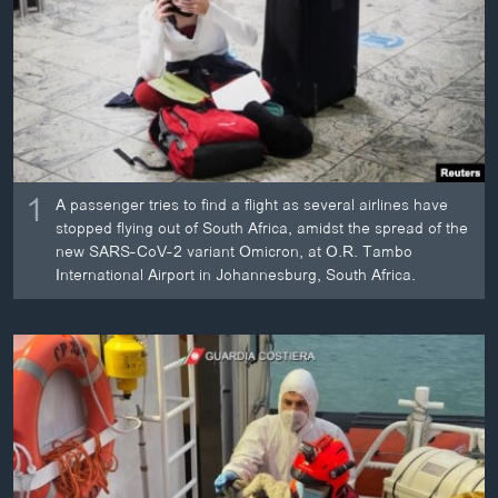
ວິທະຍາສາດ-ເທັກໂນໂລຈີ
ທຸລະກິດ
ພາສາອັງກິດ
ວີດີໂອ
ສຽງ
1
A passenger tries to find a flight as several airlines have
ລາຍການກະຈາຍສຽງ
stopped flying out of South Africa, amidst the spread of the
ຕິດຕາມພວກເຮົາ ທີ່
new SARS-CoV-2 variant Omicron, at O.R. Tambo
ລາຍງານ
International Airport in Johannesburg, South Africa.
ພາສາຕ່າງໆ