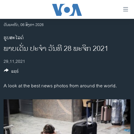
ລິ້ງ
ສຳຫລັບ
ເຂົ້າ
ວັນພະຫັດ, 06 ສິງຫາ 2026
ຫາ
ໂຮມເພຈ
ຮູບສະໄລດ໌
ຂ້າມ
ລາວ
ພາບເດັ່ນ ປະຈຳ ວັນທີ 28 ພະຈິກ 2021
ຂ້າມ
ອາເມຣິກາ
ຂ້າມ
29,11,2021
ໄປ
ການເລືອກຕັ້ງ ປະທານາທີບໍດີ ສະຫະລັດ 2024
ຫາ
ແຊຣ໌
ຂ່າວ​ຈີນ
ຊອກ
ຄົ້ນ
ໂລກ
A look at the best news photos from around the world.
ເອເຊຍ
ອິດສະຫຼະພາບດ້ານການຂ່າວ
ຊີວິດຊາວລາວ
ຊຸມຊົນຊາວລາວ