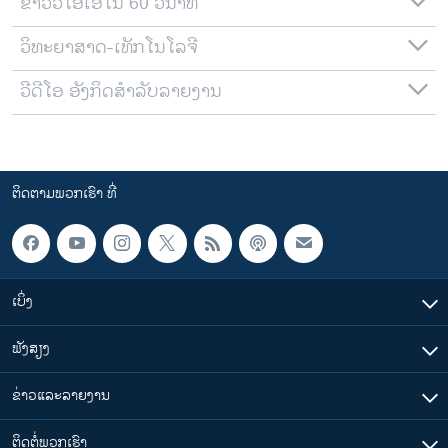
ຂ່າວວີໂອເອໃນ 60 ວິນາທີ
ວິທະຍາສາດ-ເທັກໂນໂລຈີ
ວີດີໂອ ອັງກິດສຳລັບລາຍງານ
ຕິດຕາມພວກເຮົາ ທີ່
ເບິ່ງ
ຟັງສຽງ
ຂ່າວແລະລາຍງານ
ຕິດຕໍ່ພວກເຮົາ