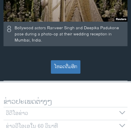
8
Bollywood actors Ranveer Singh and Deepika Padukone
pose during a photo-op at their wedding reception in
Mumbai, India.
ໂຫລດຕື່ມອີກ
ຂ່າວປະເພດຕ່າງໆ
ວີດີໂອຂ່າວ
ຂ່າວວີໂອເອໃນ 60 ວິນາທີ