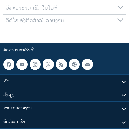
ວິທະຍາສາດ-ເທັກໂນໂລຈີ
ວີດີໂອ ອັງກິດສຳລັບລາຍງານ
ຕິດຕາມພວກເຮົາ ທີ່
ເບິ່ງ
ຟັງສຽງ
ຂ່າວແລະລາຍງານ
ຕິດຕໍ່ພວກເຮົາ