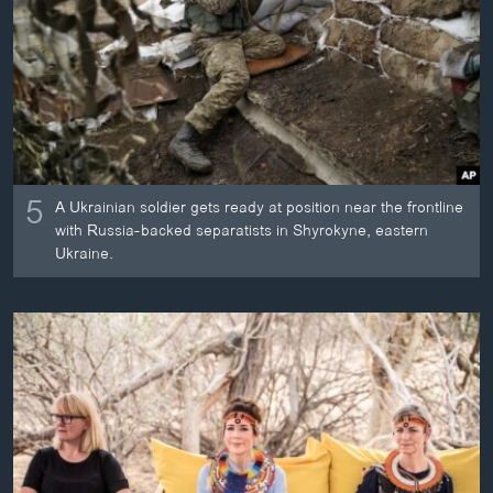
ວິທະຍາສາດ-ເທັກໂນໂລຈີ
ທຸລະກິດ
ພາສາອັງກິດ
ວີດີໂອ
ສຽງ
5
A Ukrainian soldier gets ready at position near the frontline
ລາຍການກະຈາຍສຽງ
with Russia-backed separatists in Shyrokyne, eastern
ຕິດຕາມພວກເຮົາ ທີ່
Ukraine.
ລາຍງານ
ພາສາຕ່າງໆ