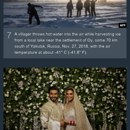
7
A villager throws hot water into the air while harvesting ice
from a local lake near the settlement of Oy, some 70 km
south of Yakutsk, Russia, Nov. 27, 2018, with the air
temperature at about -41
°
C (-41.8
°
F).