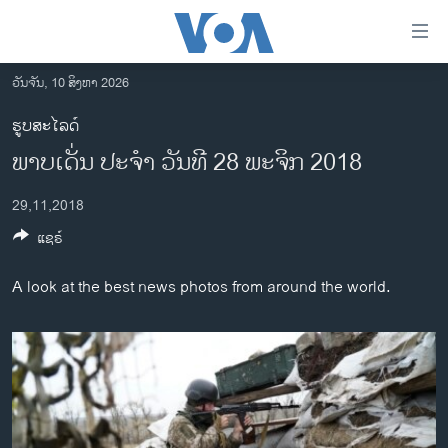
ລິ້ງ
ສຳຫລັບ
ເຂົ້າ
ວັນຈັນ, 10 ສິງຫາ 2026
ຫາ
ໂຮມເພຈ
ຮູບສະໄລດ໌
ຂ້າມ
ລາວ
ພາບເດັ່ນ ປະຈຳ ວັນທີ 28 ພະຈິກ 2018
ຂ້າມ
ອາເມຣິກາ
ຂ້າມ
29,11,2018
ໄປ
ການເລືອກຕັ້ງ ປະທານາທີບໍດີ ສະຫະລັດ 2024
ຫາ
ແຊຣ໌
ຂ່າວ​ຈີນ
ຊອກ
ຄົ້ນ
ໂລກ
A look at the best news photos from around the world.
ເອເຊຍ
ອິດສະຫຼະພາບດ້ານການຂ່າວ
ຊີວິດຊາວລາວ
ຊຸມຊົນຊາວລາວ