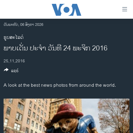
ລິ້ງ
ສຳຫລັບ
ເຂົ້າ
ວັນພະຫັດ, 06 ສິງຫາ 2026
ຫາ
ໂຮມເພຈ
ຮູບສະໄລດ໌
ຂ້າມ
ລາວ
ພາບເດັ່ນ ປະຈຳ ວັນທີ 24 ພະຈິກ 2016
ຂ້າມ
ອາເມຣິກາ
ຂ້າມ
25,11,2016
ໄປ
ການເລືອກຕັ້ງ ປະທານາທີບໍດີ ສະຫະລັດ 2024
ຫາ
ແຊຣ໌
ຂ່າວ​ຈີນ
ຊອກ
ຄົ້ນ
ໂລກ
A look at the best news photos from around the world.
ເອເຊຍ
ອິດສະຫຼະພາບດ້ານການຂ່າວ
ຊີວິດຊາວລາວ
ຊຸມຊົນຊາວລາວ