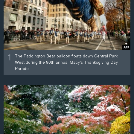
ວິທະຍາສາດ-ເທັກໂນໂລຈີ
ທຸລະກິດ
ພາສາອັງກິດ
ວີດີໂອ
ສຽງ
1
The Paddington Bear balloon floats down Central Park
ລາຍການກະຈາຍສຽງ
West during the 90th annual Macy's Thanksgiving Day
ຕິດຕາມພວກເຮົາ ທີ່
Parade.
ລາຍງານ
ພາສາຕ່າງໆ