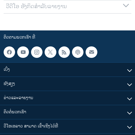
ວີດີໂອ ອັງກິດສຳລັບລາຍງານ
ຕິດຕາມພວກເຮົາ ທີ່
ເບິ່ງ
ຟັງສຽງ
ຂ່າວແລະລາຍງານ
ຕິດຕໍ່ພວກເຮົາ
ວີໂອເອລາວ ສາມາດ ເຂົ້າເຖິງໄດ້ທີ່