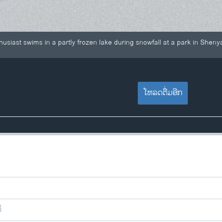
usiast swims in a partly frozen lake during snowfall at a park in Sheny
ໂຫລດຕື່ມອີກ
ີ