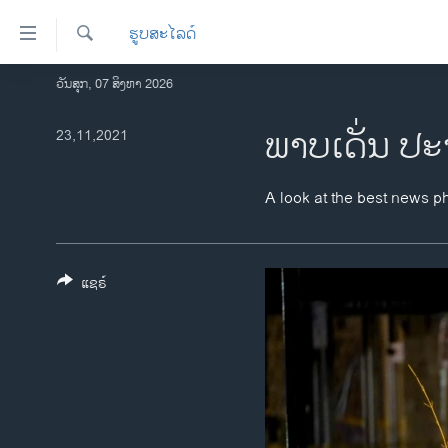
ລິ້ງ
ຮູບສະໄລດ໌
ສຳຫລັບ
ເຂົ້າ
ຄົ້ນຫາ
ວັນສຸກ, 07 ສິງຫາ 2026
ໂຮມເພຈ
ຫາ
ລາວ
ພາບເດັ່ນ ປະ
23,11,2021
ຂ້າມ
ຂ້າມ
ອາເມຣິກາ
ຂ້າມ
ການເລືອກຕັ້ງ ປະທານາທີບໍດີ ສະຫະລັດ
A look at the best news p
ໄປ
2024
ຫາ
ຂ່າວ​ຈີນ
ຊອກ
ຄົ້ນ
ແຊຣ໌
ໂລກ
ເອເຊຍ
ອິດສະຫຼະພາບດ້ານການຂ່າວ
ຊີວິດຊາວລາວ
ຊຸມຊົນຊາວລາວ