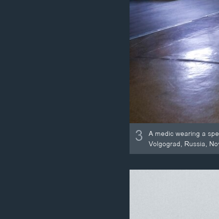
3
A medic wearing a speci
Volgograd, Russia, No