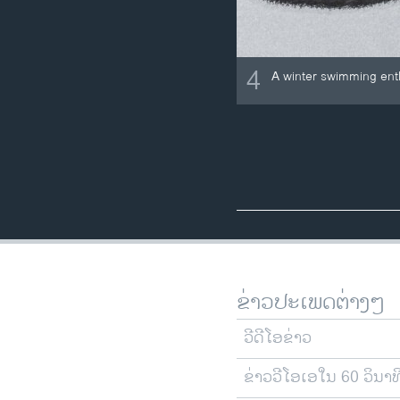
4
A winter swimming enth
ຂ່າວປະເພດຕ່າງໆ
ວີດີໂອຂ່າວ
ຂ່າວວີໂອເອໃນ 60 ວິນາທ