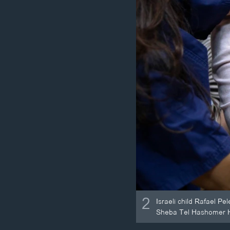
2
Israeli child Rafael Pe
Sheba Tel Hashomer H