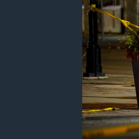
ວິທະຍາສາດ-ເທັກໂນໂລຈີ
ທຸລະກິດ
ພາສາອັງກິດ
ວີດີໂອ
ສຽງ
ລາຍການກະຈາຍສຽງ
ລາຍງານ