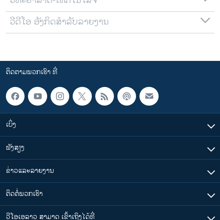
ວິທະຍາສາດ-ເທັກໂນໂລຈີ
ວີດີໂອ ອັງກິດສຳລັບລາຍງານ
ຕິດຕາມພວກເຮົາ ທີ່
ເບິ່ງ
ຟັງສຽງ
ຂ່າວແລະລາຍງານ
ຕິດຕໍ່ພວກເຮົາ
ວີໂອເອລາວ ສາມາດ ເຂົ້າເຖິງໄດ້ທີ່