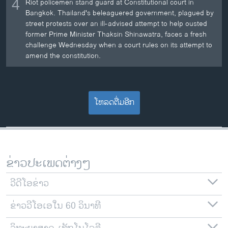
4
Riot policemen stand guard at Constitutional court in
Bangkok. Thailand's beleaguered government, plagued by
street protests over an ill-advised attempt to help ousted
former Prime Minister Thaksin Shinawatra, faces a fresh
challenge Wednesday when a court rules on its attempt to
amend the constitution.
ໂຫລດຕື່ມອີກ
ຂ່າວປະເພດຕ່າງໆ
ວີດີໂອຂ່າວ
ຂ່າວວີໂອເອໃນ 60 ວິນາທີ