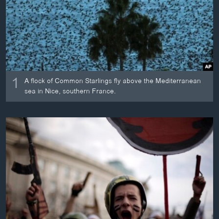
ວິທະຍາສາດ-ເທັກໂນໂລຈີ
ທຸລະກິດ
ພາສາອັງກິດ
ວີດີໂອ
1
ສຽງ
A flock of Common Starlings fly above the Mediterranean
sea in Nice, southern France.
ລາຍການກະຈາຍສຽງ
ຕິດຕາມພວກເຮົາ ທີ່
ລາຍງານ
ພາສາຕ່າງໆ