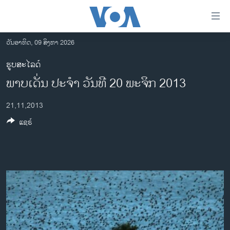
ລິ້ງ
ສຳຫລັບ
ເຂົ້າ
ວັນອາທິດ, 09 ສິງຫາ 2026
ຫາ
ໂຮມເພຈ
ຮູບສະໄລດ໌
ຂ້າມ
ລາວ
ພາບເດັ່ນ ປະຈໍາ ວັນທີ 20 ພະຈິກ 2013
ຂ້າມ
ອາເມຣິກາ
ຂ້າມ
21,11,2013
ໄປ
ການເລືອກຕັ້ງ ປະທານາທີບໍດີ ສະຫະລັດ 2024
ຫາ
ແຊຣ໌
ຂ່າວ​ຈີນ
ຊອກ
ຄົ້ນ
ໂລກ
ເອເຊຍ
ອິດສະຫຼະພາບດ້ານການຂ່າວ
ຊີວິດຊາວລາວ
ຊຸມຊົນຊາວລາວ