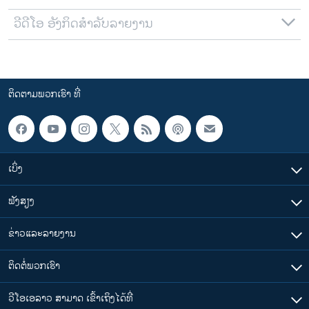
ວີດີໂອ ອັງກິດສຳລັບລາຍງານ
ຕິດຕາມພວກເຮົາ ທີ່
ເບິ່ງ
ຟັງສຽງ
ຂ່າວແລະລາຍງານ
ຕິດຕໍ່ພວກເຮົາ
ວີໂອເອລາວ ສາມາດ ເຂົ້າເຖິງໄດ້ທີ່