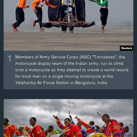
ວິທະຍາສາດ-ເທັກໂນໂລຈີ
ທຸລະກິດ
ພາສາອັງກິດ
ວີດີໂອ
ສຽງ
1
Members of Army Service Corps (ASC) "Tornadoes", the
ລາຍການກະຈາຍສຽງ
motorcycle display team of the Indian army, run to climb
ຕິດຕາມພວກເຮົາ ທີ່
onto a motorcycle as they attempt to create a world record
ລາຍງານ
for most men on a single moving motorcycle at the
Yelahanka Air Force Station in Bengaluru, India.
ພາສາຕ່າງໆ