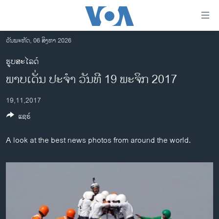
ລິ້ງ
ສຳຫລັບ
ເຂົ້າ
ວັນພະຫັດ, 06 ສິງຫາ 2026
ຫາ
ໂຮມເພຈ
ຮູບສະໄລດ໌
ຂ້າມ
ລາວ
ພາບເດັ່ນ ປະຈຳ ວັນທີ 19 ພະຈິກ 2017
ຂ້າມ
ອາເມຣິກາ
ຂ້າມ
19,11,2017
ໄປ
ການເລືອກຕັ້ງ ປະທານາທີບໍດີ ສະຫະລັດ 2024
ຫາ
ແຊຣ໌
ຂ່າວ​ຈີນ
ຊອກ
ຄົ້ນ
ໂລກ
A look at the best news photos from around the world.
ເອເຊຍ
ອິດສະຫຼະພາບດ້ານການຂ່າວ
ຊີວິດຊາວລາວ
ຊຸມຊົນຊາວລາວ