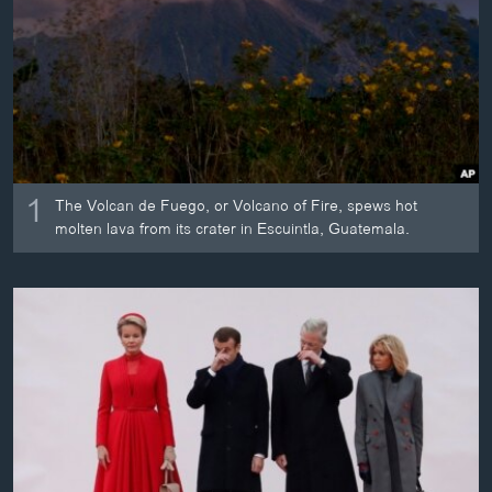
ວິທະຍາສາດ-ເທັກໂນໂລຈີ
ທຸລະກິດ
ພາສາອັງກິດ
ວີດີໂອ
ສຽງ
1
The Volcan de Fuego, or Volcano of Fire, spews hot
ລາຍການກະຈາຍສຽງ
molten lava from its crater in Escuintla, Guatemala.
ຕິດຕາມພວກເຮົາ ທີ່
ລາຍງານ
ພາສາຕ່າງໆ