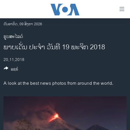
ລິ້ງ
ສຳຫລັບ
ເຂົ້າ
ວັນອາທິດ, 09 ສິງຫາ 2026
ຫາ
ໂຮມເພຈ
ຮູບສະໄລດ໌
ຂ້າມ
ລາວ
ພາບເດັ່ນ ປະຈຳ ວັນທີ 19 ພະຈິກ 2018
ຂ້າມ
ອາເມຣິກາ
ຂ້າມ
20,11,2018
ໄປ
ການເລືອກຕັ້ງ ປະທານາທີບໍດີ ສະຫະລັດ 2024
ຫາ
ແຊຣ໌
ຂ່າວ​ຈີນ
ຊອກ
ຄົ້ນ
ໂລກ
A look at the best news photos from around the world.
ເອເຊຍ
ອິດສະຫຼະພາບດ້ານການຂ່າວ
ຊີວິດຊາວລາວ
ຊຸມຊົນຊາວລາວ