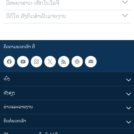
ວິທະຍາສາດ-ເທັກໂນໂລຈີ
ວີດີໂອ ອັງກິດສຳລັບລາຍງານ
ຕິດຕາມພວກເຮົາ ທີ່
ເບິ່ງ
ຟັງສຽງ
ຂ່າວແລະລາຍງານ
ຕິດຕໍ່ພວກເຮົາ