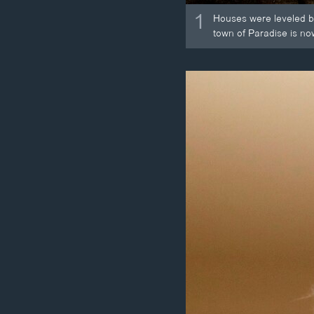
1
Houses were leveled by 
town of Paradise is no