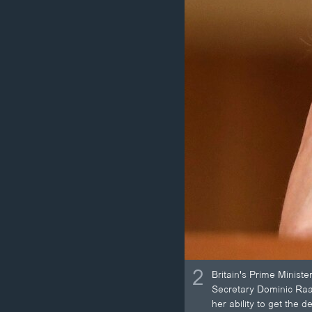
2
Britain's Prime Minist
Secretary Dominic Raab
her ability to get the 