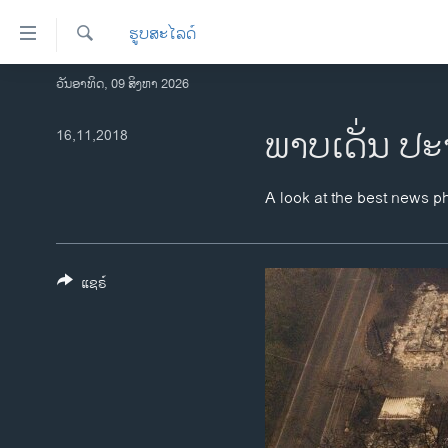
ລິ້ງ
ຮູບສະໄລດ໌
ສຳຫລັບ
ເຂົ້າ
ຄົ້ນຫາ
ວັນອາທິດ, 09 ສິງຫາ 2026
ໂຮມເພຈ
ຫາ
ລາວ
ພາບເດັ່ນ ປະ
16,11,2018
ຂ້າມ
ຂ້າມ
ອາເມຣິກາ
ຂ້າມ
ການເລືອກຕັ້ງ ປະທານາທີບໍດີ ສະຫະລັດ
A look at the best news p
ໄປ
2024
ຫາ
ຂ່າວ​ຈີນ
ຊອກ
ຄົ້ນ
ແຊຣ໌
ໂລກ
ເອເຊຍ
ອິດສະຫຼະພາບດ້ານການຂ່າວ
ຊີວິດຊາວລາວ
ຊຸມຊົນຊາວລາວ