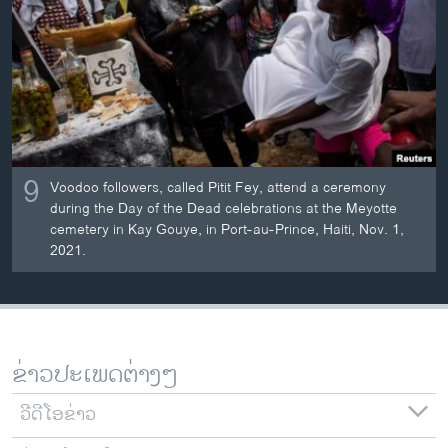
ວິທະຍາສາດ-ເທັກໂນໂລຈີ
ທຸລະກິດ
ພາສາອັງກິດ
ວີດີໂອ
ສຽງ
9
Voodoo followers, called Pitit Fey, attend a ceremony
ລາຍການກະຈາຍສຽງ
during the Day of the Dead celebrations at the Meyotte
ຕິດຕາມພວກເຮົາ ທີ່
cemetery in Kay Gouye, in Port-au-Prince, Haiti, Nov. 1,
ລາຍງານ
2021.
ພາສາຕ່າງໆ
ຂ່າວປະເພດຕ່າງໆ
ວີດີໂອຂ່າວ