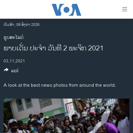
ລິ້ງ
ສຳຫລັບ
ເຂົ້າ
ວັນເສົາ, 08 ສິງຫາ 2026
ຫາ
ໂຮມເພຈ
ຮູບສະໄລດ໌
ຂ້າມ
ລາວ
ພາບເດັ່ນ ປະຈຳ ວັນທີ 2 ພະຈິກ 2021
ຂ້າມ
ອາເມຣິກາ
ຂ້າມ
03,11,2021
ໄປ
ການເລືອກຕັ້ງ ປະທານາທີບໍດີ ສະຫະລັດ 2024
ຫາ
ແຊຣ໌
ຂ່າວ​ຈີນ
ຊອກ
ຄົ້ນ
ໂລກ
A look at the best news photos from around the world.
ເອເຊຍ
ອິດສະຫຼະພາບດ້ານການຂ່າວ
ຊີວິດຊາວລາວ
ຊຸມຊົນຊາວລາວ