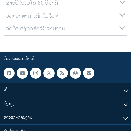
ຂ່າວວີໂອເອໃນ 60 ວິນາທີ
ວິທະຍາສາດ-ເທັກໂນໂລຈີ
ວີດີໂອ ອັງກິດສຳລັບລາຍງານ
ຕິດຕາມພວກເຮົາ ທີ່
ເບິ່ງ
ຟັງສຽງ
ຂ່າວແລະລາຍງານ