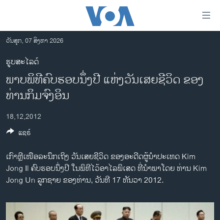
ລິ້ງ
ສຳຫລັບ
ເຂົ້າ
ວັນສຸກ, 07 ສິງຫາ 2026
ຫາ
ໂຮມເພຈ
ຮູບສະໄລດ໌
ຂ້າມ
ລາວ
ພາບພິທີຄົບຮອບນຶ່ງປີ ແຫ່ງວັນເສຍຊີວິດ ຂອງ
ຂ້າມ
ອາເມຣິກາ
ຂ້າມ
ທ່ານກິມຈົງອິນ
ໄປ
ການເລືອກຕັ້ງ ປະທານາທີບໍດີ ສະຫະລັດ 2024
ຫາ
18,12,2012
ຂ່າວ​ຈີນ
ຊອກ
ແຊຣ໌
ຄົ້ນ
ໂລກ
ເກົາຫຼີເໜືອລະນຶກເຖິງ ວັນເສຍຊີວິດ ຂອງອະດີດຜູ້ນໍາປະເທດ Kim
ເອເຊຍ
Jong Il ຄົບຮອບນຶ່ງປີ ໃນພິທີໄວ້ອາໄລພິເສດ ທີ່ນໍາພາໂດຍ ທ່ານ Kim
ອິດສະຫຼະພາບດ້ານການຂ່າວ
Jong Un ລູກຊາຍ ຂອງທ່ານ, ວັນທີ 17 ທັນວາ 2012.
ຊີວິດຊາວລາວ
ຊຸມຊົນຊາວລາວ