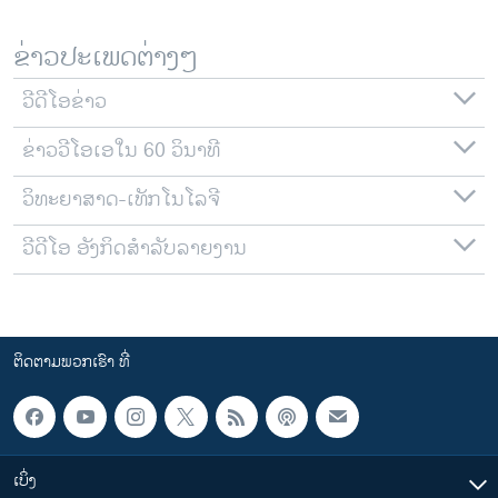
ຂ່າວປະເພດຕ່າງໆ
ວີດີໂອຂ່າວ
ຂ່າວວີໂອເອໃນ 60 ວິນາທີ
ວິທະຍາສາດ-ເທັກໂນໂລຈີ
ວີດີໂອ ອັງກິດສຳລັບລາຍງານ
ຕິດຕາມພວກເຮົາ ທີ່
ເບິ່ງ