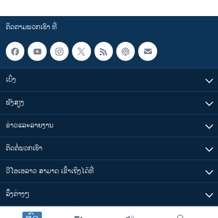
ຕິດຕາມພວກເຮົາ ທີ່
ເບິ່ງ
ຟັງສຽງ
ຂ່າວແລະລາຍງານ
ຕິດຕໍ່ພວກເຮົາ
ວີໂອເອລາວ ສາມາດ ເຂົ້າເຖິງໄດ້ທີ່
​ລິ້ງ​ຕ່າງໆ
ຕາມເວລາໃນລາວ