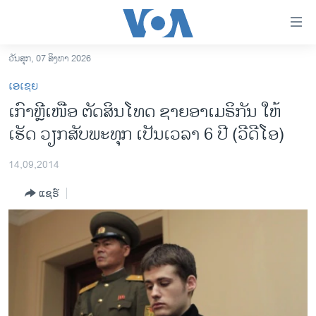
ລິ້ງ
ສຳຫລັບ
ເຂົ້າ
ວັນສຸກ, 07 ສິງຫາ 2026
ຫາ
ໂຮມເພຈ
ເອເຊຍ
ຂ້າມ
ລາວ
ເກົາຫຼີ​ເໜືອ ​ຕັດສິນ​​ໂທດ ຊາຍອາເມຣິກັນ ໃຫ້​
ຂ້າມ
ອາເມຣິກາ
ເຮັດ ​ວຽກສັບພະທຸກ ​ເປັນ​ເວລາ 6 ປີ (ວີດີໂອ)
ຂ້າມ
ໄປ
ການເລືອກຕັ້ງ ປະທານາທີບໍດີ ສະຫະລັດ 2024
ຫາ
14,09,2014
ຂ່າວ​ຈີນ
ຊອກ
ແຊຣ໌
ຄົ້ນ
ໂລກ
ເອເຊຍ
ອິດສະຫຼະພາບດ້ານການຂ່າວ
ຊີວິດຊາວລາວ
ຊຸມຊົນຊາວລາວ