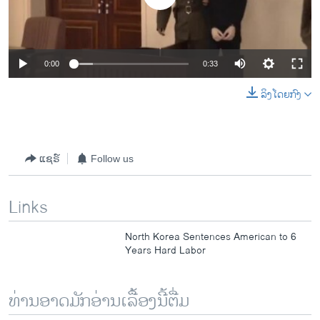
0:00
0:33
ລິງໂດຍກົງ
ແຊຣ໌
Follow us
Links
North Korea Sentences American to 6
Years Hard Labor
ທ່ານອາດມັກອ່ານເລື້ອງນີ້ຕື່ມ