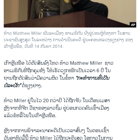
ວິທະຍາສາດ-ເທັກໂນໂລຈີ
ທຸລະກິດ
ພາສາອັງກິດ
ທ້າວ Matthew Miller ພົນລະເມືອງ ອາເມຣິກັນ ນັ່ງຢູ່ບ່ອນຜູ້ຕ້ອງຫາ ໃນສານ
ວີດີໂອ
ປະຊາຊົນສູງສຸດ ໃນລະຫວ່າງ ການດຳເນີນຄະດີ ຢູ່ນະຄອນຫລວງພຽງຢາງ ຂອງ
ເກົາຫຼີເໜືອ, ວັນທີ 14 ກັນຍາ 2014.
ສຽງ
ເກົາຫຼີ​ເໜືອ ​ໄດ້​ຕັດສິນ​ລົງ​ໂທດ ທ້າວ Matthew Miller ​ ຊາວ​
ລາຍການກະຈາຍສຽງ
ຕິດຕາມພວກເຮົາ ທີ່
ອາ​ເມຣິກັນທີ່​ຖືກ​ຄຸມ​ຂັງ​ ໃຫ້​ເຮັດ​ວຽກ​ໜັກ​ເປັນ​ເວລາ 6 ປີ ​ໃນ
ລາຍງານ
​ຖານ​ຖືກ​ຕັດສິນ​ວ່າ​ມີ​ຄວາມ​ຜິດ ​ໃນ​ຂໍ້​ຫາ
“​ກະທຳ​ການທີ່​ເປັນ​
ປໍ​ລະ​ປັກ”
ຕໍ່​ພຽງຢາງ.
ພາສາຕ່າງໆ
ທ້າວ Miller ຢູ່​ໃນ​ໄວ 20 ກວ່າປີ ​ໄດ້​ຖືກ​ຈັບ​ ​ໃນ​ເດືອນ​ເມສາ
ຫຼັງຈາກ​ທີ່​ຈີກ​ ວີ​ຊາ​ຂອງ​ລາວຖິ້ມ ຢູ່ບ່ອນກວດ​ຄົນ​ເຂົ້າ​ເມືອງ ​
ແລ້ວ​ຂໍ​ຫລີ້​ໄພ​ໃນ​ເກົາຫຼີ​ເໜືອ.
ຫຼັງຈາກການ​ພິຈາລະນາ​ຄະດີ​ເປັນ​ເວລາ​ສັ້ນໆ​ ໃນ​ຕອນ​ເຊົ້າ
ວັນ​ອາທິດ​ມື້​ນີ້ ທ້າວ Miller ​ໄດ້​ຖືກ​ປະຕິ​ເສດ ​ໂອກາດ​ໃນການ