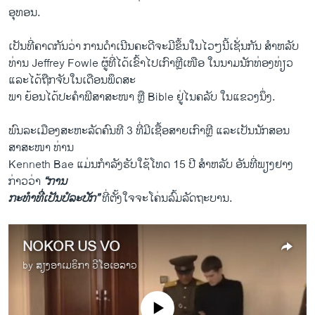
​ອຸທອນ.
​ເປັນ​ທີ່ຄາດ​ກັນວ່າ ການ​ດຳ​ເນີນ​ຄະດີ​ຈະ​ມີຂຶ້ນ​ໃນ​ໄວໆ​ນີ້​ເຊັ່ນ​ກັນ ສຳ​ຫລັບ
ທ່ານ Jeffrey Fowle ຜູ້​ທີ່​ໄດ້​ເຂົ້າ​ໄປ​ເກົາຫຼີ​ເໜືອ ​ໃນ​ນາມ​ນັກ​ທ່ອງ​ທ່ຽວ ​
ແລະ​ໄດ້​ຖືກ​ຈັບ​ໃນເດືອນພຶດສະ
ພາ ຍ້ອນ​ໄດ້ປະຄຳ​ພີ​ສາສະໜາ ຫຼື Bible ຢູ່​ໄນຄລັບ ​ໃນແຂວງ​ນຶ່ງ.
ພົນລະ​ເມືອງ​ສະຫະລັດ​ຄົນທີ 3 ທີ່​ມີເຊື້ອ​ສາຍ​ເກົາຫຼີ ​ແລະ​ເປັນນັກ​ສອນ​
ສາສະໜາ ທ່ານ
Kenneth Bae ​ແມ່ນກຳລັງ​ຮັບ​ໃຊ້​ໂທດ 15 ປີ ສຳ​ຫລັບ ອັນ​ທີ່​ພຽງ​ຢາງ​
ກ່າວ​ວ່າ
“ການ​
ກະທຳ​ທີ່​ເປັນ​ປໍ​ລະ​ປັກ”
ທີ່​ຕັ້ງ​ໃຈຈະ​ໂຄ່ນລົ້ມລັດຖະບານ.
NOKOR US VO
by
ສຽງອາເມຣິກາ ວີໂອເອລາວ
No media source currently available