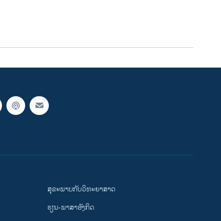
ສຸຂະພາບກັບວິທະຍາສາດ
ຮຽນ-ພາສາອັງກິດ