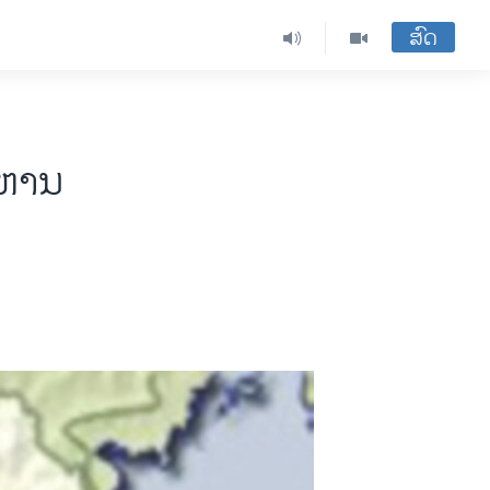
ສົດ
າຫານ