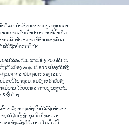
ົ້າໜ້າທີ່ແມ່ນກໍາລັງພະຍາຍາມຢູ່ຕະຫຼອດມາ
າວະຂາດເຂີນເຂົ້າປາອາຫານທີ່ຊໍ້າເຮື້ອ
ະພາບດິນຟ້າອາກາດ ທີ່ຮ້າຍແຮງພ້ອມ
ນທີ່ບໍ່ຖືກບໍ່ຄວນນັ້ນນໍາ.
ດຖະບານໄດ້ລະດົມພວກແມ່ຍິງ 200 ຄົນ ໄປ
່ໃກ້ໆກັບເມືອງ Anju ເພື່ອຊ່ວຍປ້ອງກັນທົ່ງ
ກນໍ້າຖ້ວມຈາກລະບົບຖ່າຍເທຂອງເສຍ ທີ່
ອນນໍ້ໄພາຖ້ວມ. ແມ່ຍິງເຫລົ່ານັ້ນຊຶ່ງ
ກແມ່ບ້ານ ໄດ້ອອກແຮງງານປ່ຽນຜຽນກັນ
ະ 5 ຊົ່ວໂມງ.
ງເຂົ້າສາລີຫຼາຍໆແຫ່ງນັ້ນກໍໄດ້ຖືກທໍາລາຍ
ຸໄຕ້ຝຸ່ນຄັ້ງຫຼ້າສຸດນັ້ນ ຊຶ່ງຕາມມາ
ະແຫ້ງແລ້ງທີ່ຍືດຍາວ ໃນຕົ້ນປີນີ້.