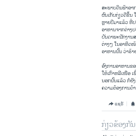
ສະພາບດິນຟ້າອາກາດ
ຜົນເກັບກ່ຽວດີຂຶ້ນ 
ຫຼາຍປີມາແລ້ວ ທີ່
ອາຫານຈາກຕ່າງປະເ
ບັນດາພະນັກງານສ
ຕ່າງໆ ໃນອາທິດໜ້
ອາຫານນັ້ນ ວ່າຮ້າ
ອົງການອາຫານຂອງ
ໃຫ້ເກົາຫລີເໜືອ 
ນອກນັ້ນແລ້ວ ກໍຍ
ຄວາມຕ້ອງການດ້າ
ແຊຣ໌
ກ່ຽວຂ້ອງກັນ