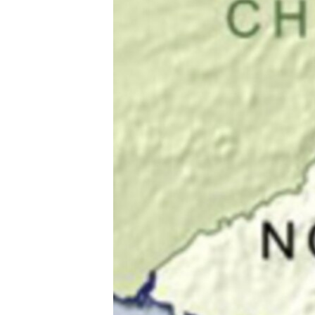
ວິທະຍາສາດ-ເທັກໂນໂລຈີ
ທຸລະກິດ
ພາສາອັງກິດ
ວີດີໂອ
ສຽງ
ລາຍການກະຈາຍສຽງ
ລາຍງານ