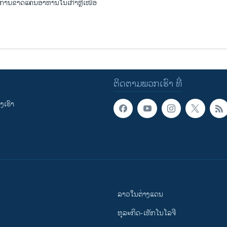
ບ ການຂາດແຄນອາຫານໃນເກົາຫຼີເໜືອ
ຕິດຕາມພວກເຮົາ ທີ່
ເຮົາ
ລາວໃນຕ່າງແດນ
ທຸລະກິດ-ເທັກໂນໂລຈີ