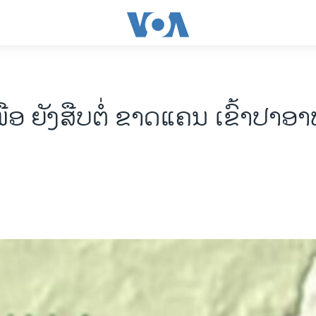
ເໜືອ ຍັງສືບຕໍ່ ຂາດແຄນ ເຂົ້າປາອ
ກ