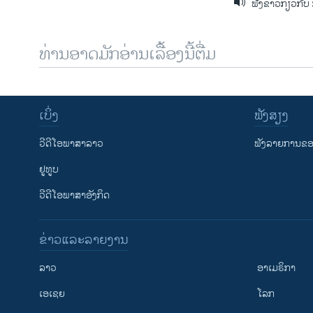
ຟັງຂ່າວກ່ຽວກັ
ທ່ານອາດມັກອ່ານເລື້ອງນີ້ຕື່ມ
ເບິ່ງ
ຟັງສຽງ
ວີດີໂອພາສາລາວ
ຟັງລາຍການຂອງ
ຢູທູບ
ວີດີໂອພາສາອັງກິດ
ຂ່າວແລະລາຍງານ
ລາວ
ອາເມຣິກາ
ເອເຊຍ
ໂລກ