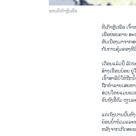
ແຜ່ນທີ່ເກົາຫຼີເໜືອ
ທີ່ເກົາຫຼີເໜືອ ເຈ
ເພື່ອຜ່ອນຄາຍ ສະພ
ອັນເນື່ອງມາຈາກສ
ກັບການຄຸ້ມຄອງທີ່ດິ
ເດືອນແລ້ວນີ້ ລັ
ສ້າງເຂື່ອນນ້ອຍ ຢູ
ເຂົ້າສາລີບໍ່ໃຫ້ຖື
ຖືກທໍາລາຍເສຍຫາຍຍ້
ສ່ວນໃຫຍ່ແມ່ນພວ
ຂົນຖົງຂີ້ຕົມ ຜຽນລ
ແຕ່ເຖິງປານນັ້ນທົ່
ຍ້ອນນໍ້າຖ້ວມແລະພາຍ
ຫລັງຈາກເກີດສະພາວ