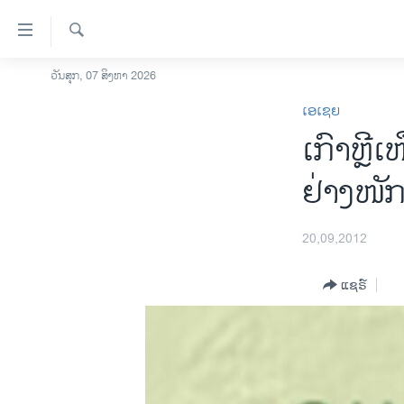
ລິ້ງ
ສຳຫລັບ
ເຂົ້າ
ຄົ້ນຫາ
ວັນສຸກ, 07 ສິງຫາ 2026
ໂຮມເພຈ
ຫາ
ເອເຊຍ
ລາວ
ຂ້າມ
ເກົາຫຼີ
ຂ້າມ
ອາເມຣິກາ
ຂ້າມ
ການເລືອກຕັ້ງ ປະທານາທີບໍດີ ສະຫະລັດ
ຢ່າງໜັ
ໄປ
2024
ຫາ
ຂ່າວ​ຈີນ
ຊອກ
20,09,2012
ຄົ້ນ
ໂລກ
ແຊຣ໌
ເອເຊຍ
ອິດສະຫຼະພາບດ້ານການຂ່າວ
ຊີວິດຊາວລາວ
ຊຸມຊົນຊາວລາວ