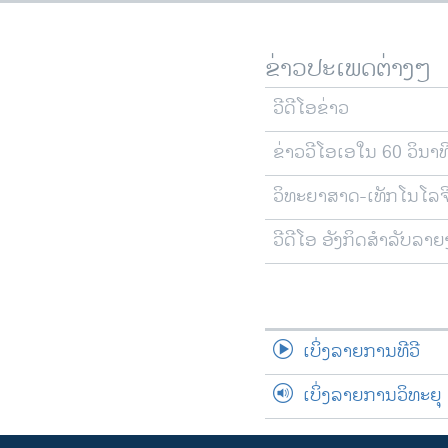
ຂ່າວປະເພດຕ່າງໆ
ວີດີໂອຂ່າວ
ຂ່າວວີໂອເອໃນ 60 ວິນາທ
ວິທະຍາສາດ-ເທັກໂນໂລຈ
ວີດີໂອ ອັງກິດສຳລັບລາ
ເບິ່ງລາຍການທີວີ
ເບິ່ງລາຍການວິທະຍຸ