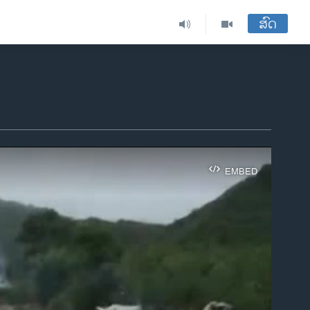
ສົດ
EMBED