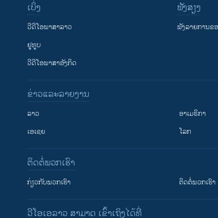
ເບິ່ງ
ຟັງສຽງ
ວີດີໂອພາສາລາວ
ຟັງລາຍການຂອງ
ຢູທູບ
ວີດີໂອພາສາອັງກິດ
ຂ່າວແລະລາຍງານ
ລາວ
ອາເມຣິກາ
ເອເຊຍ
ໂລກ
ຕິດຕໍ່ພວກເຮົາ
ກ່ຽວກັບພວກເຮົາ
ຕິດຕໍ່ພວກເຮົາ
ວີໂອເອລາວ ສາມາດ ເຂົ້າເຖິງໄດ້ທີ່