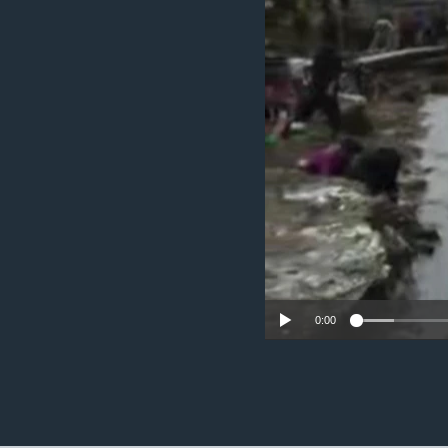
ວິທະຍາສາດ-ເທັກໂນໂລຈີ
ທຸລະກິດ
ພາສາອັງກິດ
ວີດີໂອ
ສຽງ
ລາຍການກະຈາຍສຽງ
ລາຍງານ
0:00