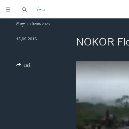
ລິ້ງ
ຂ່າວ
ສຳຫລັບ
ເຂົ້າ
ຄົ້ນຫາ
ວັນສຸກ, 07 ສິງຫາ 2026
ໂຮມເພຈ
ຫາ
ລາວ
NOKOR Flo
15,09,2016
ຂ້າມ
ຂ້າມ
ອາເມຣິກາ
ຂ້າມ
ການເລືອກຕັ້ງ ປະທານາທີບໍດີ ສະຫະລັດ
ໄປ
2024
ແຊຣ໌
ຫາ
ຂ່າວ​ຈີນ
ຊອກ
ຄົ້ນ
ໂລກ
ເອເຊຍ
ອິດສະຫຼະພາບດ້ານການຂ່າວ
ຊີວິດຊາວລາວ
ຊຸມຊົນຊາວລາວ