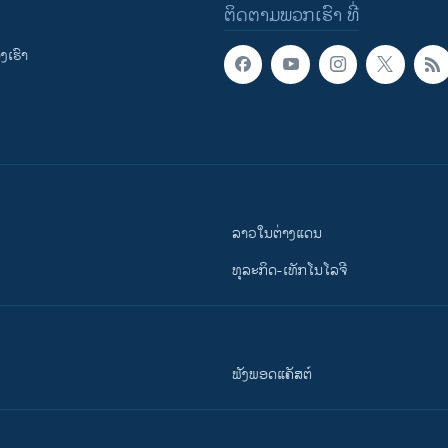
ຕິດຕາມພວກເຮົາ ທີ່
ເຮົາ
ລາວໃນຕ່າງແດນ
ທຸລະກິດ-ເທັກໂນໂລຈີ
ຟັງພອດແຄັສຕ໌