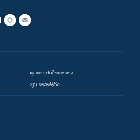
ສຸຂະພາບກັບວິທະຍາສາດ
ຮຽນ-ພາສາອັງກິດ