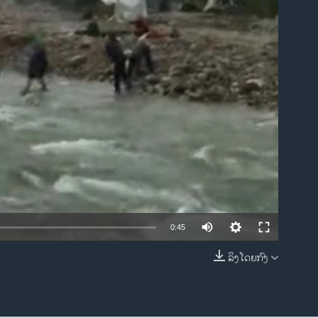
ble
0:45
ລິງໂດຍກົງ
EMBED