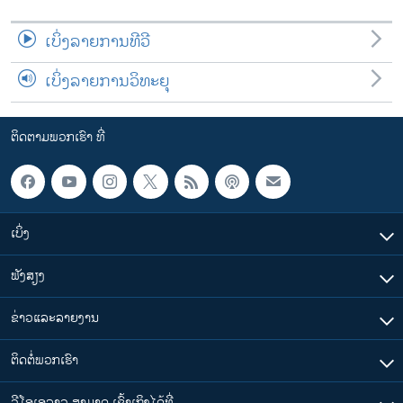
ເບິ່ງລາຍການທີວີ
ເບິ່ງລາຍການວິທະຍຸ
ຕິດຕາມພວກເຮົາ ທີ່
ເບິ່ງ
ຟັງສຽງ
ຂ່າວແລະລາຍງານ
ຕິດຕໍ່ພວກເຮົາ
ວີໂອເອລາວ ສາມາດ ເຂົ້າເຖິງໄດ້ທີ່