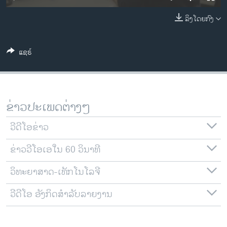
ວິທະຍາສາດ-ເທັກໂນໂລຈີ
ລິງໂດຍກົງ
ທຸລະກິດ
ພາສາອັງກິດ
ແຊຣ໌
ວີດີໂອ
ສຽງ
ລາຍການກະຈາຍສຽງ
ຂ່າວປະເພດຕ່າງໆ
ຕິດຕາມພວກເຮົາ ທີ່
ລາຍງານ
ວີດີໂອຂ່າວ
ຂ່າວວີໂອເອໃນ 60 ວິນາທີ
ພາສາຕ່າງໆ
ວິທະຍາສາດ-ເທັກໂນໂລຈີ
ວີດີໂອ ອັງກິດສຳລັບລາຍງານ