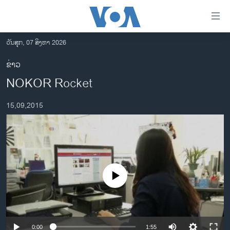
ລິ້ງ
ສຳຫລັບ
ເຂົ້າ
ວັນສຸກ, 07 ສິງຫາ 2026
ຫາ
ໂຮມເພຈ
ຂ່າວ
ຂ້າມ
ລາວ
NOKOR Rocket
ຂ້າມ
ອາເມຣິກາ
ຂ້າມ
15,09,2015
ໄປ
ການເລືອກຕັ້ງ ປະທານາທີບໍດີ ສະຫະລັດ 2024
ຫາ
ຂ່າວ​ຈີນ
ຊອກ
ຄົ້ນ
ໂລກ
ເອເຊຍ
No media source currently available
ອິດສະຫຼະພາບດ້ານການຂ່າວ
ຊີວິດຊາວລາວ
ຊຸມຊົນຊາວລາວ
0:00
1:55