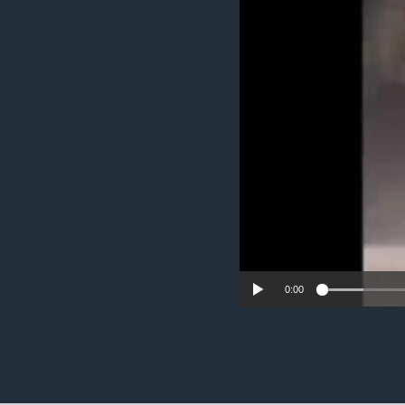
ວິທະຍາສາດ-ເທັກໂນໂລຈີ
ທຸລະກິດ
ພາສາອັງກິດ
ວີດີໂອ
ສຽງ
ລາຍການກະຈາຍສຽງ
ລາຍງານ
0:00