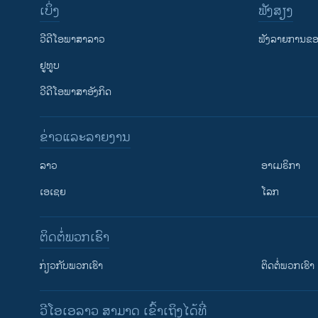
ເບິ່ງ
ຟັງສຽງ
ວີດີໂອພາສາລາວ
ຟັງລາຍການຂອງ
ຢູທູບ
ວີດີໂອພາສາອັງກິດ
ຂ່າວແລະລາຍງານ
ລາວ
ອາເມຣິກາ
ເອເຊຍ
ໂລກ
ຕິດຕໍ່ພວກເຮົາ
ກ່ຽວກັບພວກເຮົາ
ຕິດຕໍ່ພວກເຮົາ
ວີໂອເອລາວ ສາມາດ ເຂົ້າເຖິງໄດ້ທີ່