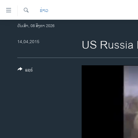
ລິ້ງ
ຂ່າວ
ສຳຫລັບ
ເຂົ້າ
ຄົ້ນຫາ
ວັນເສົາ, 08 ສິງຫາ 2026
ໂຮມເພຈ
ຫາ
ລາວ
US Russia 
14,04,2015
ຂ້າມ
ຂ້າມ
ອາເມຣິກາ
ຂ້າມ
ການເລືອກຕັ້ງ ປະທານາທີບໍດີ ສະຫະລັດ
ໄປ
2024
ແຊຣ໌
ຫາ
ຂ່າວ​ຈີນ
ຊອກ
ຄົ້ນ
ໂລກ
ເອເຊຍ
ອິດສະຫຼະພາບດ້ານການຂ່າວ
ຊີວິດຊາວລາວ
ຊຸມຊົນຊາວລາວ