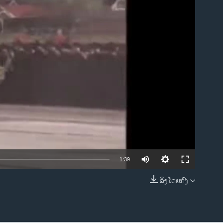
ble
1:39
ລິງໂດຍກົງ
EMBED