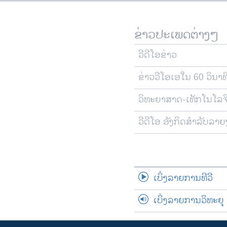
ຂ່າວປະເພດຕ່າງໆ
ວີດີໂອຂ່າວ
ຂ່າວວີໂອເອໃນ 60 ວິນາທ
ວິທະຍາສາດ-ເທັກໂນໂລຈ
ວີດີໂອ ອັງກິດສຳລັບລາ
ເບິ່ງລາຍການທີວີ
ເບິ່ງລາຍການວິທະຍຸ