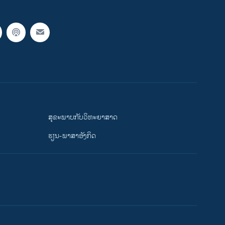
ສຸຂະພາບກັບວິທະຍາສາດ
ຮຽນ-ພາສາອັງກິດ