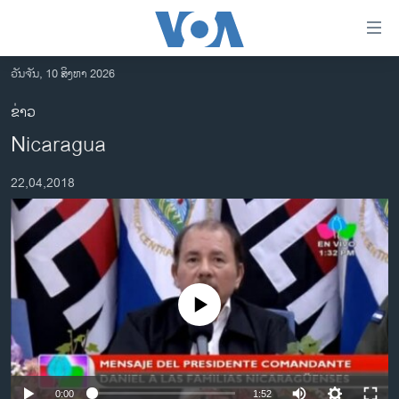
ລິ້ງ
ສຳຫລັບ
ເຂົ້າ
ວັນຈັນ, 10 ສິງຫາ 2026
ຫາ
ໂຮມເພຈ
ຂ່າວ
ຂ້າມ
ລາວ
Nicaragua
ຂ້າມ
ອາເມຣິກາ
ຂ້າມ
22,04,2018
ໄປ
ການເລືອກຕັ້ງ ປະທານາທີບໍດີ ສະຫະລັດ 2024
ຫາ
ຂ່າວ​ຈີນ
ຊອກ
ຄົ້ນ
ໂລກ
ເອເຊຍ
No media source currently available
ອິດສະຫຼະພາບດ້ານການຂ່າວ
ຊີວິດຊາວລາວ
ຊຸມຊົນຊາວລາວ
0:00
1:52