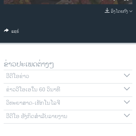
ວິທະຍາສາດ-ເທັກໂນໂລຈີ
ລິງໂດຍກົງ
ທຸລະກິດ
ພາສາອັງກິດ
ແຊຣ໌
ວີດີໂອ
ສຽງ
ລາຍການກະຈາຍສຽງ
ຂ່າວປະເພດຕ່າງໆ
ຕິດຕາມພວກເຮົາ ທີ່
ລາຍງານ
ວີດີໂອຂ່າວ
ຂ່າວວີໂອເອໃນ 60 ວິນາທີ
ພາສາຕ່າງໆ
ວິທະຍາສາດ-ເທັກໂນໂລຈີ
ວີດີໂອ ອັງກິດສຳລັບລາຍງານ