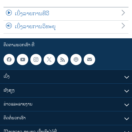
ເບິ່ງລາຍການທີວີ
ເບິ່ງລາຍການວິທະຍຸ
ຕິດຕາມພວກເຮົາ ທີ່
ເບິ່ງ
ຟັງສຽງ
ຂ່າວແລະລາຍງານ
ຕິດຕໍ່ພວກເຮົາ
ວີໂອເອລາວ ສາມາດ ເຂົ້າເຖິງໄດ້ທີ່