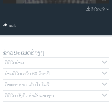
ວິທະຍາສາດ-ເທັກໂນໂລຈີ
ລິງໂດຍກົງ
ທຸລະກິດ
ພາສາອັງກິດ
ແຊຣ໌
ວີດີໂອ
ສຽງ
ລາຍການກະຈາຍສຽງ
ຂ່າວປະເພດຕ່າງໆ
ຕິດຕາມພວກເຮົາ ທີ່
ລາຍງານ
ວີດີໂອຂ່າວ
ຂ່າວວີໂອເອໃນ 60 ວິນາທີ
ພາສາຕ່າງໆ
ວິທະຍາສາດ-ເທັກໂນໂລຈີ
ວີດີໂອ ອັງກິດສຳລັບລາຍງານ