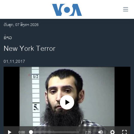
ລິ້ງ
ສຳຫລັບ
ເຂົ້າ
ວັນສຸກ, 07 ສິງຫາ 2026
ຫາ
ໂຮມເພຈ
ຂ່າວ
ຂ້າມ
ລາວ
New York Terror
ຂ້າມ
ອາເມຣິກາ
ຂ້າມ
01,11,2017
ໄປ
ການເລືອກຕັ້ງ ປະທານາທີບໍດີ ສະຫະລັດ 2024
ຫາ
ຂ່າວ​ຈີນ
ຊອກ
ຄົ້ນ
ໂລກ
ເອເຊຍ
No media source currently available
ອິດສະຫຼະພາບດ້ານການຂ່າວ
ຊີວິດຊາວລາວ
ຊຸມຊົນຊາວລາວ
0:00
2:35