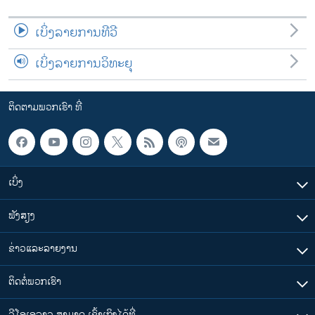
ເບິ່ງລາຍການທີວີ
ເບິ່ງລາຍການວິທະຍຸ
ຕິດຕາມພວກເຮົາ ທີ່
ເບິ່ງ
ຟັງສຽງ
ຂ່າວແລະລາຍງານ
ຕິດຕໍ່ພວກເຮົາ
ວີໂອເອລາວ ສາມາດ ເຂົ້າເຖິງໄດ້ທີ່