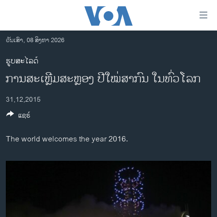
ລິ້ງ
ສຳຫລັບ
ເຂົ້າ
ວັນເສົາ, 08 ສິງຫາ 2026
ຫາ
ໂຮມເພຈ
ຮູບສະໄລດ໌
ຂ້າມ
ລາວ
ການສະເຫຼີມສະຫຼອງ ປີໃໝ່ສາກົນ ໃນທົ່ວໂລກ
ຂ້າມ
ອາເມຣິກາ
ຂ້າມ
31,12,2015
ໄປ
ການເລືອກຕັ້ງ ປະທານາທີບໍດີ ສະຫະລັດ 2024
ຫາ
ແຊຣ໌
ຂ່າວ​ຈີນ
ຊອກ
ຄົ້ນ
ໂລກ
The world welcomes the year 2016.
ເອເຊຍ
ອິດສະຫຼະພາບດ້ານການຂ່າວ
ຊີວິດຊາວລາວ
ຊຸມຊົນຊາວລາວ