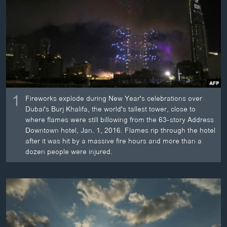
ວິທະຍາສາດ-ເທັກໂນໂລຈີ
ທຸລະກິດ
ພາສາອັງກິດ
ວີດີໂອ
ສຽງ
1
Fireworks explode during New Year's celebrations over
ລາຍການກະຈາຍສຽງ
ຕິດຕາມພວກເຮົາ ທີ່
Dubai's Burj Khalifa, the world's tallest tower, close to
where flames were still billowing from the 63-story Address
ລາຍງານ
Downtown hotel, Jan. 1, 2016. Flames rip through the hotel
after it was hit by a massive fire hours and more than a
dozen people were injured.
ພາສາຕ່າງໆ