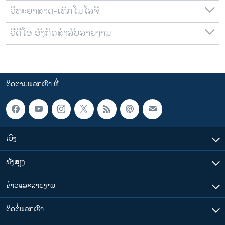
ວິທະຍາສາດ-ເທັກໂນໂລຈີ
ວີດີໂອ ອັງກິດສຳລັບລາຍງານ
ຕິດຕາມພວກເຮົາ ທີ່
ເບິ່ງ
ຟັງສຽງ
ຂ່າວແລະລາຍງານ
ຕິດຕໍ່ພວກເຮົາ