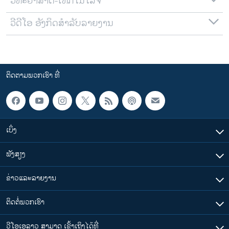
ວິທະຍາສາດ-ເທັກໂນໂລຈີ
ວີດີໂອ ອັງກິດສຳລັບລາຍງານ
ຕິດຕາມພວກເຮົາ ທີ່
ເບິ່ງ
ຟັງສຽງ
ຂ່າວແລະລາຍງານ
ຕິດຕໍ່ພວກເຮົາ
ວີໂອເອລາວ ສາມາດ ເຂົ້າເຖິງໄດ້ທີ່