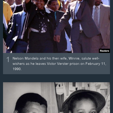
ວິທະຍາສາດ-ເທັກໂນໂລຈີ
ທຸລະກິດ
ພາສາອັງກິດ
ວີດີໂອ
ສຽງ
ລາຍການກະຈາຍສຽງ
ຕິດຕາມພວກເຮົາ ທີ່
1
Nelson Mandela and his then wife, Winnie, salute well-
ລາຍງານ
wishers as he leaves Victor Verster prison on February 11,
1990.
ພາສາຕ່າງໆ