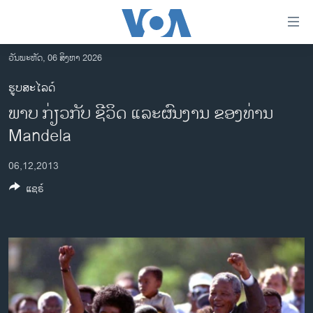
ລິ້ງ
ສຳຫລັບ
ເຂົ້າ
ວັນພະຫັດ, 06 ສິງຫາ 2026
ຫາ
ໂຮມເພຈ
ຮູບສະໄລດ໌
ຂ້າມ
ລາວ
ພາບ ກ່ຽວກັບ ຊີວິດ ແລະຜົນງານ ຂອງທ່ານ
ຂ້າມ
ອາເມຣິກາ
ຂ້າມ
Mandela
ໄປ
ການເລືອກຕັ້ງ ປະທານາທີບໍດີ ສະຫະລັດ 2024
ຫາ
06,12,2013
ຂ່າວ​ຈີນ
ຊອກ
ແຊຣ໌
ຄົ້ນ
ໂລກ
ເອເຊຍ
ອິດສະຫຼະພາບດ້ານການຂ່າວ
ຊີວິດຊາວລາວ
ຊຸມຊົນຊາວລາວ