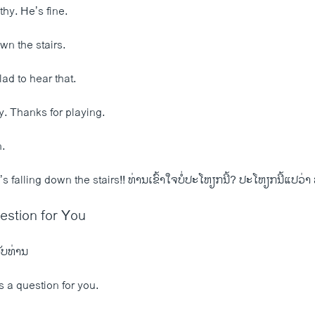
hy. He’s fine.
wn the stairs.
lad to hear that.
y. Thanks for playing.
n.
s falling down the stairs!! ທ່ານ​ເຂົ້າ​ໃຈ​ບໍ່​ປະ​ໂຫຽກນີ້? ປະ​ໂຫຽກນີ້​ແປ​ວ່າ 
estion for You
ັບ​ທ່ານ
 a question for you.