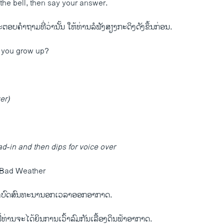
r the bell, then say your answer.
ອບ​ຄໍາຖາມ​ທີ່​ວ່າ​ນັ້ນ ​ໃຫ້​ທ່ານ​ລໍ​ຟັງສຽງ​ກະດິງ​ດັງ​ຂຶ້ນ​ກ່ອນ.
 you grow up?
er)
in and then dips for voice over
: Bad Weather
​ຟັງ​ບົດ​ສົນທະນາ​ນອກ​ເວລາ​ອອກ​ອາກາດ.
້​ທ່ານ​ຈະ​ໄດ້​ຍິນ​ການ​ເວົ້າ​ລົມ​ກັນ​ເລື້ອງ​ດິນ​ຟ້າ​ອາກາດ.