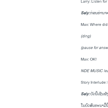
Larry: Listen fo
Saly:
ກ່ອນທ່ານ​ຈະ​ຕ
Max: Where did
(ding)
(pause for answ
Max: OK!
NDE MUSIC lead-
Story Interlude
Saly:
ບັດນີ້​ເຊີນ
ໃນ​ບົດ​ສົນທະນາມື້​ນີ