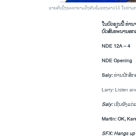
ຊາຍຄົນນຶ່ງພະຍາຍາມດຶງຄັນຮົ່ມຂອງລາວໄວ້ ໃນທ່າມກ
ໃນບົດຮຽນນີ້ ທ່າ
ບົດສົນທະນານອ
NDE 12A – 4
NDE Opening
Saly:
ທ່ານນັກ​ສຶກສ
Larry: Listen an
Saly:
ເຊີນ​ຟັງ​ແຕ່ລ
Martin: OK, Kare
SFX: Hangs up 