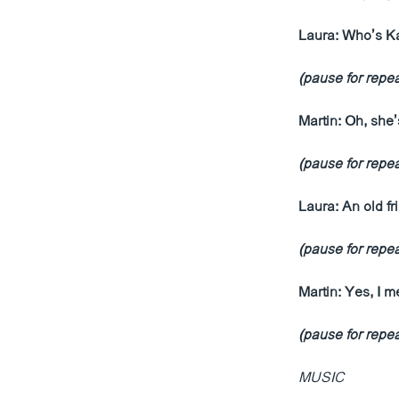
Laura: Who’s K
(pause for repea
Martin: Oh, she’
(pause for repea
Laura: An old fr
(pause for repea
Martin: Yes, I m
(pause for repea
MUSIC