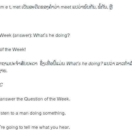
m e t, met ເປັນ​ອະດີດ​ຂອງ​ຄຳ​ວ່າ​ meet ແປ​ວ່າພົບ​ກັນ, ພໍ້​ກັນ, ຫຼື
 Week (answer): What’s he doing?
 of the Week!
ຄຳ​ຖາມ​ປະຈຳ​ສັບປະດາ ​ ຊ່ຶ່ງ​ເທື່ອ​ນີ້​ແມ່ນ
What’s he doing?
ແປ​ວ່າ ລາວ​ກຳລ
​ຊາຍ.
C
o answer the Question of the Week.
listen to a man doing something.
re going to tell me what you hear.