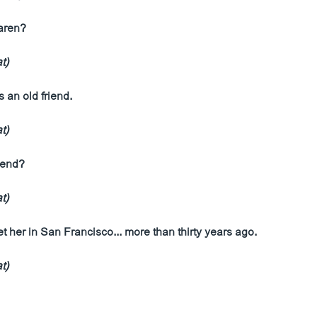
aren?
t)
s an old friend.
t)
iend?
t)
et her in San Francisco... more than thirty years ago.
t)