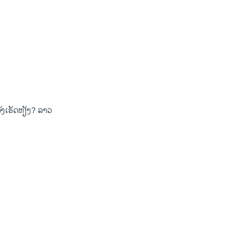
ັງເຮັດຫຽັງ? ລາວ​