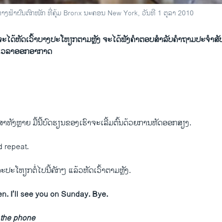
າງຟ້າຝົນຕົກໜັກ ທີ່ຄຸ້ມ Bronx ນະຄອນ New York, ວັນທີ 1 ຕຸລາ 2010
ນຈະໄດ້ຫັດເວົ້າບາງປະໂຫຽກຕາມຫຼັງ ຈະໄດ້ຟັງຄຳຕອບສຳລັບຄຳຖາມປະຈຳສັ
ກເວລາອອກອາກາດ
າ​ທັງຫຼາຍ ມື້​ນີ້​ບົດຮຽນ​ຂອງ​ເຮົາ​ຈະ​ເລີ້ມ​ຕົ້ນ​ດ້ວຍ​ການຫັດ​ອອກສຽງ.
d repeat.
ະ​ປະ​ໂຫຽກຕໍ່​ໄປ​ນີ້​ຄັກໆ ​ແລ້ວ​ຫັດ​ເວົ້າ​ຕາມ​ຫຼັງ.
n. I’ll see you on Sunday. Bye.
the phone