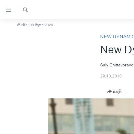
ລິ້ງ
ສຳຫລັບ
ເຂົ້າ
ຄົ້ນຫາ
ວັນເສົາ, 08 ສິງຫາ 2026
ໂຮມເພຈ
ຫາ
NEW DYNAMIC
ລາວ
ຂ້າມ
New Dy
ຂ້າມ
ອາເມຣິກາ
ຂ້າມ
ການເລືອກຕັ້ງ ປະທານາທີບໍດີ ສະຫະລັດ
ໄປ
2024
Saly Chittavorav
ຫາ
ຂ່າວ​ຈີນ
29,10,2010
ຊອກ
ຄົ້ນ
ໂລກ
ແຊຣ໌
ເອເຊຍ
ອິດສະຫຼະພາບດ້ານການຂ່າວ
ຊີວິດຊາວລາວ
ຊຸມຊົນຊາວລາວ