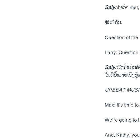
Saly:
ຄຳ​ວ່າ met, 
ພົບ​ພໍ້​ກັນ.
Question of the
Larry: Question
Saly:
ບັດ​ນີ້​ແມ່ນ​
ໃນ​ທີ່​ນີ້​ໝາຍ​ເຖິງຜູ້
UPBEAT MUSI
Max: It’s time t
We’re going to 
And, Kathy, you’