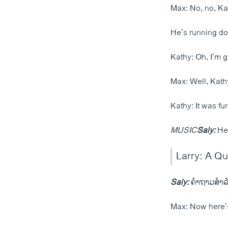
Max: No, no, Kat
He’s running do
Kathy: Oh, I’m g
Max: Well, Kath
Kathy: It was fu
MUSIC
Saly:
He’
Larry: A Qu
Saly:
ຄຳ​ຖາມ​ສຳລ
Max: Now here’s