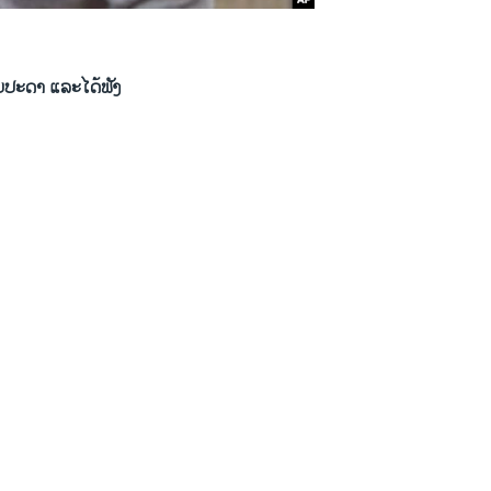
ບປະດາ ແລະໄດ້ຟັງ