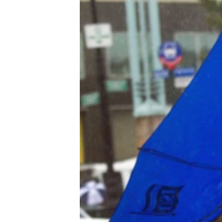
ວິທະຍາສາດ-ເທັກໂນໂລຈີ
ທຸລະກິດ
ພາສາອັງກິດ
ວີດີໂອ
ສຽງ
ລາຍການກະຈາຍສຽງ
ລາຍງານ