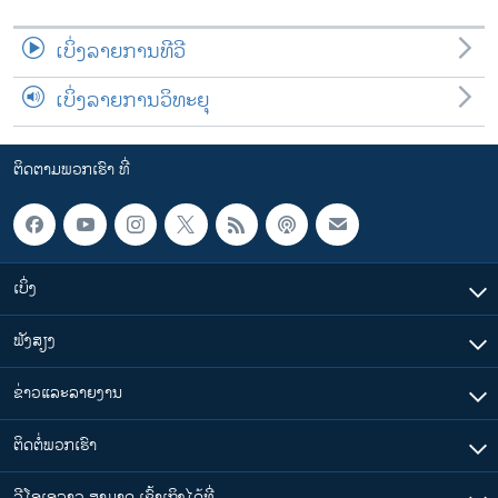
ເບິ່ງລາຍການທີວີ
ເບິ່ງລາຍການວິທະຍຸ
ຕິດຕາມພວກເຮົາ ທີ່
ເບິ່ງ
ຟັງສຽງ
ຂ່າວແລະລາຍງານ
ຕິດຕໍ່ພວກເຮົາ
ວີໂອເອລາວ ສາມາດ ເຂົ້າເຖິງໄດ້ທີ່