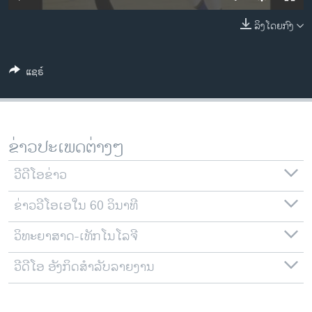
ວິທະຍາສາດ-ເທັກໂນໂລຈີ
ລິງໂດຍກົງ
ທຸລະກິດ
ພາສາອັງກິດ
ແຊຣ໌
ວີດີໂອ
ສຽງ
ລາຍການກະຈາຍສຽງ
ຂ່າວປະເພດຕ່າງໆ
ຕິດຕາມພວກເຮົາ ທີ່
ລາຍງານ
ວີດີໂອຂ່າວ
ຂ່າວວີໂອເອໃນ 60 ວິນາທີ
ພາສາຕ່າງໆ
ວິທະຍາສາດ-ເທັກໂນໂລຈີ
ວີດີໂອ ອັງກິດສຳລັບລາຍງານ