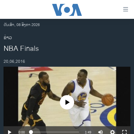
ລິ້ງ
ສຳຫລັບ
ເຂົ້າ
ວັນເສົາ, 08 ສິງຫາ 2026
ຫາ
ໂຮມເພຈ
ຂ່າວ
ຂ້າມ
ລາວ
NBA Finals
ຂ້າມ
ອາເມຣິກາ
ຂ້າມ
20,06,2016
ໄປ
ການເລືອກຕັ້ງ ປະທານາທີບໍດີ ສະຫະລັດ 2024
ຫາ
ຂ່າວ​ຈີນ
ຊອກ
ຄົ້ນ
ໂລກ
ເອເຊຍ
No media source currently available
ອິດສະຫຼະພາບດ້ານການຂ່າວ
ຊີວິດຊາວລາວ
ຊຸມຊົນຊາວລາວ
0:00
1:49