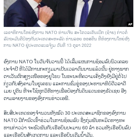
ວິທະຍາສາດ-ເທັກໂນໂລຈີ
ທຸລະກິດ
ພາສາອັງກິດ
ເລ​ຂາ​ທິ​ການ​ໃຫຍ່​ອົງ​ການ NATO ທ່ານ​ເຈັນ​ ສະ​ໂຕວ​ລ​ເ​ຕັນ​ເບີກ (ຊ້າຍ) ກ່າ​ວ​ຕໍ່
ວີດີໂອ
ລັດ​ຖະ​ມົນ​ຕີ​ປ້ອງ​ກັນ​ປະ​ເທດ​ສະ​ຫະ​ລັດ ທ່ານ​ລອຍ ອອ​ສ​ຕິນ ທີ່​ຫ້ອງ​ການ​ໃຫຍ່​ອົງ​
ການ NATO ຢູ່ປະ​ເທດ​ແບ​ລຈ້ຽມ ວັນ​ທີ 13 ຕຸ​ລາ 2022
ສຽງ
ອົງ​ການ NATO ໃນ​ວັນ​ຈັນ​ວານ​ນີ້ ໄດ້​ເລີ້ມ​ແຜນ​ການຊ້ອ​ມ​ລົບ​ນິ​ວເຄ​ລຍ
ລາຍການກະຈາຍສຽງ
ຕິດຕາມພວກເຮົາ ທີ່
ປະຈຳ​ປີ ທີ່​ໄດ້​ມີ​ການ​ກະ​ກຽມ​ມາ​ເປັນ​ເວ​ລາ​ດົນ​ນານ​ແລ້ວນັ້ນ ຢູ່​ທາງ​ພ​າກ​
ລາຍງານ
ຕາ​ເວັນ​ຕົກ​ສຽງ​ເໜືອ​ຂອງ​ຢູ​ໂຣບ ໃນ​ຂະ​ນະ​ທີ່​ຄວາມ​ເຄັ່ງ​ຕຶງຍັງ​ມີ​ຢູ່​ຕໍ່​ໄປ​
ກ່ຽວ​ກັບສົງ​ຄາມ​ໃນ​ຢູ​ເຄ​ຣນ ແລະການ​ຂົ່ມ​ຂູ່​ຂອງປະ​ທາ​ນາ​ທິ​ບໍ​ດີວ​ລາ​ດີ​
ເມຍ ປູ​ຕິນ ທີ່​ຈະໃຊ້​ທຸກວິ​ທີ​ທາງ​ເພື່ອ​ປ້ອງ​ກັນ​ດິນ​ແດນ​ຂອງ​ຣັດ​ເຊຍ ອີ​ງ​
ພາສາຕ່າງໆ
ຕາມ​ລາຍ​ງານ​ຂອງ​ອົງ​ການ​ຂ່າວ​ເອ​ພີ​.
ສິບ​ສີ່ປະ​ເທດຂອງ​ຈຳ​ນວນທັງ​ໝົດ 30 ປະ​ເທດສະ​ມ​າ​ຊິກ​ຂອງອົງ​ການ
NATO ມີ​ກຳ​ນົດ​ເຂົ້າ​ຮ່ວມ​ໃນ​ການ​ຊ້ອມ​ລົບ ຊຶ່ງກຸ່ມພັນ​ທະ​ມິດທາງທະ​
ຫານ​ກ່າວ​ວ່າ ຈະ​ພົວ​ພັນກັບເຮືອ​ບິນ​ປະ​ມາ​ນ 60 ລຳ ​ຮວມ​ທັງ​ເຮືອ​ບິນ​ລົບ
ແລະ​ເຮືອບິນ​ສັງ​ເກດ​ການ ແລະ​ເຮືອ​ບິນ​ເຕີມ​ນ້ຳ​ມັນ.