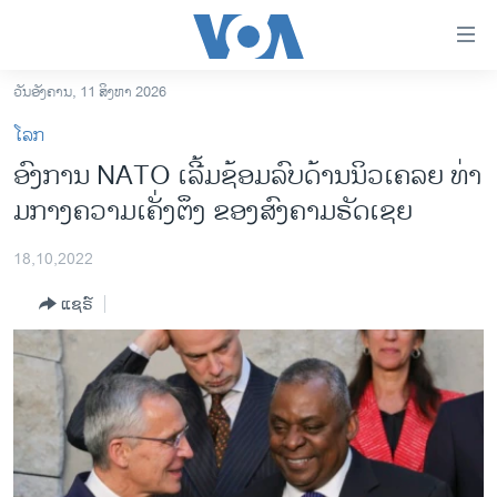
ລິ້ງ
ສຳຫລັບ
ເຂົ້າ
ວັນອັງຄານ, 11 ສິງຫາ 2026
ຫາ
ໂຮມເພຈ
ໂລກ
ຂ້າມ
ລາວ
ອົງ​ການ NATO ເລີ້ມ​ຊ້ອ​ມ​ລົບ​ດ້ານນິວ​ເຄ​ລຍ ທ່າ
ຂ້າມ
ອາເມຣິກາ
ມ​ກາງ​ຄວາມ​ເຄັ່ງ​ຕຶງ ຂອງສົງ​ຄາມ​ຣັດ​ເຊຍ
ຂ້າມ
ໄປ
ການເລືອກຕັ້ງ ປະທານາທີບໍດີ ສະຫະລັດ 2024
ຫາ
18,10,2022
ຂ່າວ​ຈີນ
ຊອກ
ແຊຣ໌
ຄົ້ນ
ໂລກ
ເອເຊຍ
ອິດສະຫຼະພາບດ້ານການຂ່າວ
ຊີວິດຊາວລາວ
ຊຸມຊົນຊາວລາວ