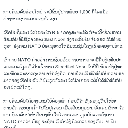
ການ​ຊ້ອມ​ລົບ​ສ່ວນ​ໃຫຍ່ ​ຈະ​ມີ​ຂຶ້ນຢູ່​ຢ່າງ​ໜ້ອຍ 1,000 ກິ​ໂລ​ແມັດ
ຫ່າງຈາກ​ຊາຍ​ແດນ​ຂອງ​ຣັດ​ເຊ​ຍ.
​ເຮືອ​ບິນຖີ້ມ​ລະ​ເບີດໄລ​ຍະ​ໄກ B-52 ​ຂອງ​ສະ​ຫະ​ລັດ ​ກໍ​ຈະ​ເຂົ້າ​ຮ່ວມການ​
ຊ້ອ​ມ​ລົບ ທີ່ມີ​ຊື່​ວ່າ Steadfast Noon ຊຶ່ງ​ຈະ​ເລີ້ມ​ໄປ ​ຈົນ​ຮອດ ວັນ​ທີ 30
ຕຸ​ລາ. ອົງ​ການ NATO ບໍ່​ອະ​ນຸ​ຍາດ​ໃຫ້​ສື່​ມວນ​ຊົນ​ໃດໆ​ເຂົ້າ​ລ​າຍງ​ານຂ່າວ.
​ອົງ​ການ NATO ກ່າວ​ວ່າ ການ​ຊ້ອມ​ລົບ​ທາງ​ອາ​ກາດ​ ຈະ​ມີ​ຂຶ້ນ​ຢູ່​ເໜືອປະ​
ເທດ​ແບ​ລ​ຈ້ຽມ ທີ່​ເປັນ​ເຈົ້າ​ພາບ Steadfast Noon ​ໃນປີ​ນີ້ ພ້ອມ​ທັງ​ຢູ່​ທະ​
ເລ​ເໜືອແລະ​ຣາດ​ຊະ​ອາ​ນາ​ຈັກ​ອັງ​ກິດ. ​ການ​ຊ້ອມ​ລົບ​ພົວ​ພັນ​ກັບ​ຄວາມ​ສາ​
ມາດ​ຂອງ​ເຮືອ​ບິນ​ລົບ ທີ່ບັນ​ທຸກ​ຫົວລະ​ເບີດນິວ​ເຄ​ລຍ ແຕ່​ບໍ່​ໄດ້​ພົວ​ພັນ​ກັບ​
ລະ​ເບີດແທ້ໃດໆ.
​ການ​ຊ້ອມ​ລົບ​ໄດ້​ວາງ​ແຜນ​ໄວ້ລ່ວງ​ໜ້າ ກ່ອນທີ່ຄຳ​ສັ່ງ​ຂອງປູ​ຕິນໃຫ້​ທະ​
ຫານ​ຣັ​ດ ເຊຍ​ບຸກ​ເຂົ້າ​ໄປ​ໃນຢູ​ເຄ​ຣນ ​ເມື່ອເດືອນ​ກຸມ​ພາ. ​ຣັດ​ເຊຍ​ມັກ​ຈະ​ຈັດ​
ການ​ຊ້ອມ​ລົບ​ປະ​ຈຳ​ປີ​ຂອງ​ຕົນ ​ໃນ​ໄລ​ຍະ​ເວ​ລາ​ດຽວ​ກັນແລະ​ອົງ​ການ
NATO ຄາດ​ວ່າ ມົ​ສ​ກູ ​ຈະ​ຊ້ອມ​ລົບກຳ​ລັງ​ນິວ​ເຄ​ລຍຂ​ອງ​ຕົນ ພາຍ​ໃນ​