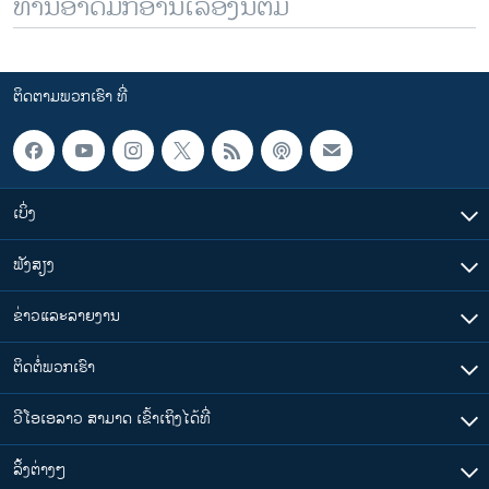
ທ່ານອາດມັກອ່ານເລື້ອງນີ້ຕື່ມ
ຕິດຕາມພວກເຮົາ ທີ່
ເບິ່ງ
ຟັງສຽງ
ຂ່າວແລະລາຍງານ
ຕິດຕໍ່ພວກເຮົາ
ວີໂອເອລາວ ສາມາດ ເຂົ້າເຖິງໄດ້ທີ່
​ລິ້ງ​ຕ່າງໆ