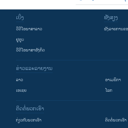
ເບິ່ງ
ຟັງສຽງ
ວີດີໂອພາສາລາວ
ຟັງລາຍການຂອງ
ຢູທູບ
ວີດີໂອພາສາອັງກິດ
ຂ່າວແລະລາຍງານ
ລາວ
ອາເມຣິກາ
ເອເຊຍ
ໂລກ
ຕິດຕໍ່ພວກເຮົາ
ກ່ຽວກັບພວກເຮົາ
ຕິດຕໍ່ພວກເຮົາ