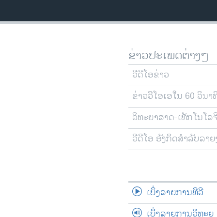
ຂ່າວປະເພດຕ່າງໆ
ວີດີໂອຂ່າວ
ຂ່າວວີໂອເອໃນ 60 ວິນາທ
ວິທະຍາສາດ-ເທັກໂນໂລຈ
ວີດີໂອ ອັງກິດສຳລັບລາ
ເບິ່ງລາຍການທີວີ
ເບິ່ງລາຍການວິທະຍຸ