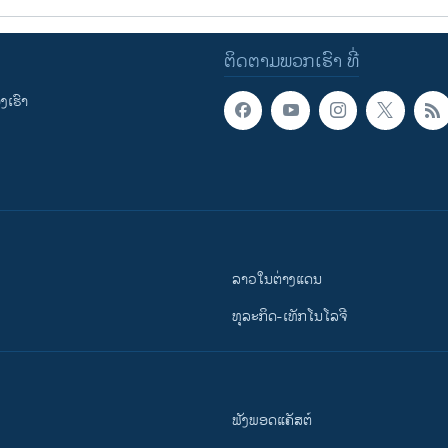
ຕິດຕາມພວກເຮົາ ທີ່
ເຮົາ
ລາວໃນຕ່າງແດນ
ທຸລະກິດ-ເທັກໂນໂລຈີ
ຟັງພອດແຄັສຕ໌