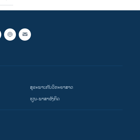
ສຸຂະພາບກັບວິທະຍາສາດ
ຮຽນ-ພາສາອັງກິດ