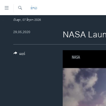
ລິ້ງ
ຂ່າວ
ສຳຫລັບ
ເຂົ້າ
ຄົ້ນຫາ
ວັນສຸກ, 07 ສິງຫາ 2026
ໂຮມເພຈ
ຫາ
ລາວ
NASA Launc
29,05,2020
ຂ້າມ
ຂ້າມ
ອາເມຣິກາ
ຂ້າມ
ການເລືອກຕັ້ງ ປະທານາທີບໍດີ ສະຫະລັດ
ໄປ
2024
ແຊຣ໌
ຫາ
ຂ່າວ​ຈີນ
ຊອກ
ຄົ້ນ
ໂລກ
ເອເຊຍ
ອິດສະຫຼະພາບດ້ານການຂ່າວ
ຊີວິດຊາວລາວ
ຊຸມຊົນຊາວລາວ