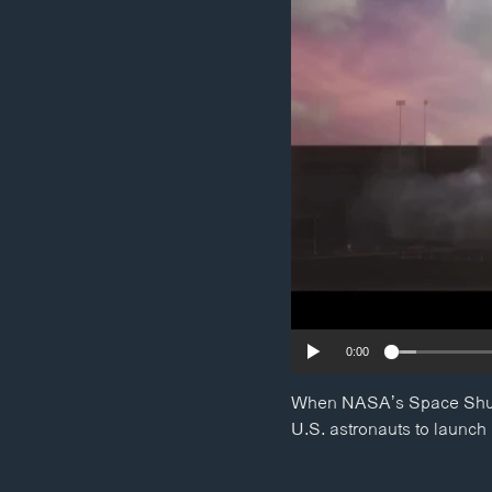
ວິທະຍາສາດ-ເທັກໂນໂລຈີ
ທຸລະກິດ
ພາສາອັງກິດ
ວີດີໂອ
ສຽງ
ລາຍການກະຈາຍສຽງ
ລາຍງານ
0:00
When NASA’s Space Shuttl
U.S. astronauts to launch