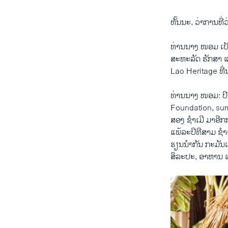
ຫັ້ນນະ. ວ່າການທີ
ທ່ານນາງ ໜອມ ເປັນ
ສະຫະລັດ ຮັກສາ ແ
Lao Heritage ທີ່
ທ່ານນາງ ໜອມ: ປີ
Foundation, summe
ສອງ ຊຳເມີ ມາອີກ
ແພ້ລະປີທີສາມ ຊຳເມ
ຮຽນນຳກັນ ກະມັນເຮ
ສິລະປະ, ອາຫານ ແ