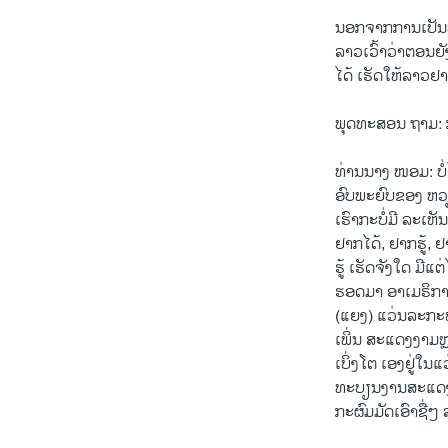
ນອກຈາກການເປັນໝ
ລາວເວົ້າວ່າຕອນຍ
ໄດ້ ເຮັດໃຫ້ລາວຢາ
ພຸດທະສອນ ຖາມ: ກ
ທ່ານນາງ ໜອມ: ບໍ່ໄ
ອົບພະຍົບຂອງ ຫວຽ
ເຮົາກະບໍ່ມີ ລະເຫັ
ຢາກໄດ້, ຢາກຮູ້, ຢ
ຮູ້ ເຮັດຈັງໃດ ມີແ
ຮອດມາ ອາເມຣິກາ 
(ແຍງ) ແວ່ນລະກະ
ເພິ່ນ ສະແດງງາມຫຼ
ເບິ່ງໂຕ ເອງຢູ່ໃນແ
ທະບຽນງານສະແດງພອນ
ກະຜົມມັດເອົາຊື່ໆ 