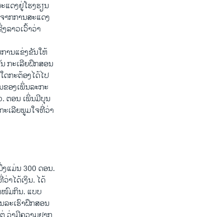
ະແດງຢູ່ໂຮງຮຽນ
 ນອກຈາກການສະແດງ
່ງລາວເວົ້າວ່າ
ຍການແຂ່ງຂັນໃຫ້
ັນ ກະເລີຍຝຶກສອນ
ວໃດກະຕ້ອງໄດ້ໄປ
ໍແວ່ນຂອງເພິ່ນລະກະ
 ຕອນ ເພິ່ນມີບຸນ
ກະເລີຍພູມໃຈທີ່ວ່າ
ຶ່ງແມ່ນ 300 ດອນ.
່າໄດ້ເງິນ. ໄດ້
ຂົ້າໜົມກິນ. ແບບ
ສອນລະເຮົາຝຶກສອນ
 ແຕ່ ວ່າມີຄວາມຢາກ