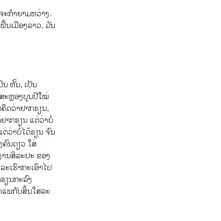
ດຈະກຳຍາມຫວ່າງ.
ື້ນເມືອງລາວ, ມັນ
ນ ຫັ້ນ, ເປັນ
ສະຫຼອງບຸນປີໃໝ່
ແຕ່ຄຶດວ່າຢາກຮຽນ,
ດຢາກຮຽນ ແຕ່ວ່າບໍ່
ຕ່ວ່າບໍ່ໄດ້ຮຽນ ຈົນ
ງຄົນດຽວ ໃສ່
ງງານສິລະປະ ຂອງ
 ລະເຮົາກະເອົາໄປ
້າຮຽນກະລົງ
າແພກັບສິ້ນໃສ່ລະ