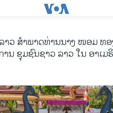
 ລາວ ສຳພາດທ່ານນາງ ໜອມ ທອ
ານ ຊຸມຊົນຊາວ ລາວ ໃນ ອາເມຣ