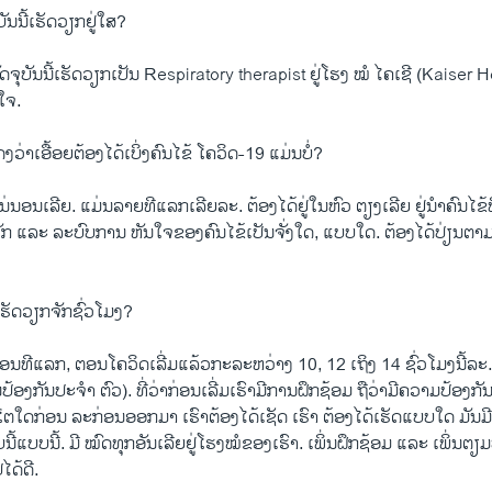
ັນນີ້ເຮັດວຽກຢູ່ໃສ?
ຈຸບັນນີ້ເຮັດວຽກເປັນ Respiratory therapist ຢູ່ໂຮງ ໝໍ ໄຄເຊີ (Kaiser H
ໃຈ.
່າເອື້ອຍຕ້ອງໄດ້ເບິ່ງຄົນໄຂ້ ໂຄວິດ-19 ແມ່ນບໍ່?
ນອນເລີຍ. ແມ່ນລາຍທີແລກເລີຍລະ. ຕ້ອງໄດ້ຢູ່ໃນຫົວ ຕຽງເລີຍ ຢູ່ນຳຄົນໄຂ້ທີ
ງຈັກ ແລະ ລະບົບການ ຫັນໃຈຂອງຄົນໄຂ້ເປັນຈັ່ງໃດ, ແບບໃດ. ຕ້ອງໄດ້ປ່ຽນ
ງເຮັດວຽກຈັກຊົ່ວໂມງ?
ນທີແລກ, ຕອນໂຄວິດເລີ່ມແລ້ວກະລະຫວ່າງ 10, 12 ເຖິງ 14 ຊົ່ວໂມງນີ້ລະ.
້ອງກັນປະຈຳ ຕົວ). ທີ່ວ່າກ່ອນເລີ່ມເຮົາມີການຝຶກຊ້ອມ ຖືວ່າມີຄວາມປ້ອງກັນ 
ໂຕໃດກ່ອນ ລະກ່ອນອອກມາ ເຮົາຕ້ອງໄດ້ເຊັດ ເຮົາ ຕ້ອງໄດ້ເຮັດແບບໃດ ມັນມ
ນີ້ແບບນີ້. ມີ ໝົດທຸກອັນເລີຍຢູ່ໂຮງໝໍຂອງເຮົາ. ເພິ່ນຝຶກຊ້ອມ ແລະ ເພິ່ນຕຽມ
ປໄດ້ດີ.