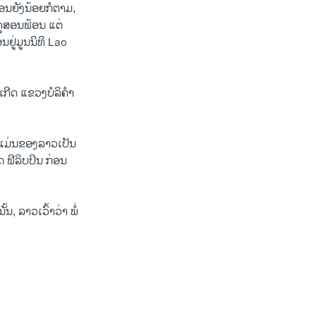
ອນຍັງນ້ອຍກໍຕາມ,
ີຄູສອນຟ້ອນ ແຕ່
ຢູ່ມູນນິທິ Lao
ເກີດ ແຂວງບໍລິຄຳ
ງ ແມ່ນຂອງລາວເປັນ
 ຟີລິບປິນ ກ່ອນ
, ລາວເວົ້າວ່າ ພໍ່