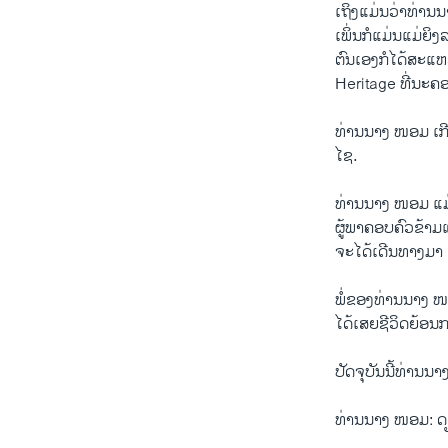
ເຖິງແມ່ນວ່າທ່ານ
ເພິ່ນກໍແມ່ນແມ່ຍິ
ຕົນເອງກໍໄດ້ສະແຫວ
Heritage ທີ່ນະຄອ
ທ່ານນາງ ໜອມ ເກີ
ໄຊ.
ທ່ານນາງ ໜອມ ແມ່
ຜູ້ພາຄອບຄົວຂ້າມ
ຈະໄດ້ເດີນທາງມາ 
ພໍ່ຂອງທ່ານນາງ ໜອ
ໄດ້ເສຍຊີວິດຍ້ອນການ
ປັດຈຸບັນນີ້ທ່ານນ
ທ່ານນາງ ໜອມ: ດຽວ