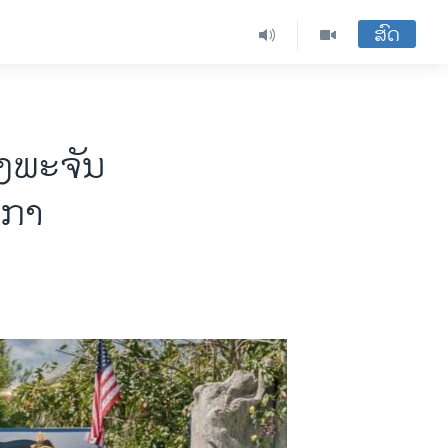
ສົດ
ງພະຈັນ
ິກາ