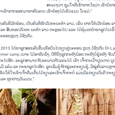
ສະແດງວ່າ ພູມໃຈທີ່ເຮົາຢາກໂຊວ່າ ເຮົາບໍ່ຢາ
່ວ່າເຮົາຢາກອອກມາຫາຄົນລາວ ເຮົາຕ້ອງໄດ້ເຮັດແນວ ໃດແດ່.”
ຄົນທີ່ມັກຟ້ອນ, ເປັນຄົນທີ່ຮັກວັດທະນະທຳ ລາວ, ເພິ່ນ ຢາກໃຫ້ເດັກນ້ອຍ ລ
ລະ ສືບທອດວັດທະ ນະທຳ ລາວ ຕະຫຼອດໄປ ແລະ ໄດ້ທຸ້ມເທນຳພາລູກໄປເຂົ້າ
ນະຄອນຫຼວງ ວໍຊິງຕັນ.
 2013 ໄດ້ພາລູກສອນຄົນຂຶ້ນເຮືອບິນໄປຮຽນຢູ່ນະຄອນ ຫຼວງ ວໍຊິງຕັນ ນຳ L
r camp ເນາະ ໄດ້ອາທິດນຶ່ງ. ປີທີນຶ່ງລູກກະຍັງນ້ອຍ ກະຍັງບໍ່ຮູ້ຫຍັງ ຈັບດົນ
ກະໄປອີກ. ລະລູກສາມາດຈັບລະນາດກັບແຄນໄດ້ ເຂົາ ເຈົ້າກະເປົ່າປູດປາດ ປູ
ີ ແຄ້ມ ລະ ກະພາລູກໄປອີກ. ລູກເລີ່ມຮູ້ຈັກໝູ່ລະກະຮຽນຮູ້, ມີໝູ່ຄົນລາວຫຼາຍ 
ັດໃຫ້ໃຈເຂົາເຈົ້າຕື່ມເຕັ້ນໄດ້ຮຽນລະເຂົາເຈົ້າກະບໍ່ ແມ່ນມີແຕ່ຮຽນດົນຕີ 
ລະ ທຸກຢ່າງມັນມ່ວນ.”