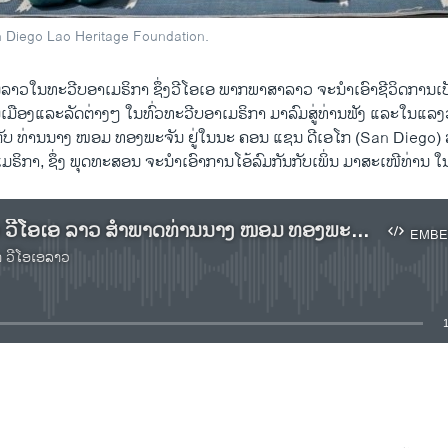
 Diego Lao Heritage Foundation.
ລາວໃນທະວີບອາເມຣິກາ ຊຶ່ງວີ​ໂອ​ເອ ພາກພາສາລາວ ຈະນຳເອົາຊີວິດການເປັ
ມືອງແລະລັດຕ່າງໆ ໃນທົ່ວທະວີບອາເມຣິກາ ມາລົມສູ່ທ່ານຟັງ ແລະໃນແລງວັນອ
ົບກັບ ທ່ານນາງ ໜອມ ທອງພະຈັນ ຢູ່ໃນນະ ຄອນ ແຊນ ດີເອໂກ (San Diego) 
ິກາ, ຊຶ່ງ ພຸດທະສອນ ຈະນໍາເອົາການໂອ້ລົມກັນກັບເພິ່ນ ມາສະ​ເໜີ​ທ່ານ ໃນ
ຟັງລາຍງານ ວີໂອເອ ລາວ ສຳພາດທ່ານນາງ ໜອມ ທອງພະຈັນ ໃນລາຍການ ຊຸມຊົນຊາວ ລາວ ໃນ ອາເມຣິກາ
EMBE
າ ວີໂອເອລາວ
No media source currently available
EMBED