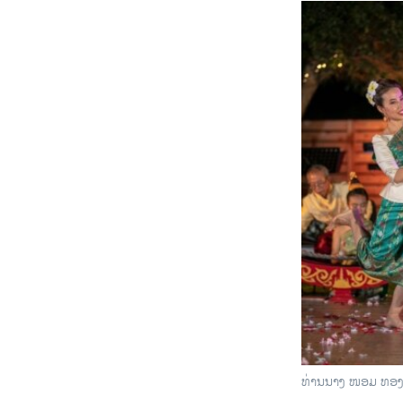
ທ່ານນາງ ໜອມ ທອງພ