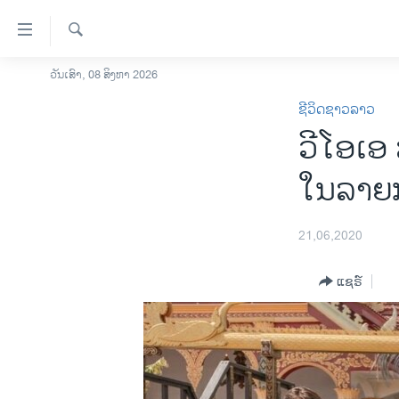
ລິ້ງ
ສຳຫລັບ
ເຂົ້າ
ຄົ້ນຫາ
ວັນເສົາ, 08 ສິງຫາ 2026
ໂຮມເພຈ
ຫາ
ຊີວິດຊາວລາວ
ລາວ
ຂ້າມ
ວີໂອເອ
ຂ້າມ
ອາເມຣິກາ
ຂ້າມ
ການເລືອກຕັ້ງ ປະທານາທີບໍດີ ສະຫະລັດ
ໃນລາຍກ
ໄປ
2024
ຫາ
ຂ່າວ​ຈີນ
ຊອກ
21,06,2020
ຄົ້ນ
ໂລກ
ແຊຣ໌
ເອເຊຍ
ອິດສະຫຼະພາບດ້ານການຂ່າວ
ຊີວິດຊາວລາວ
ຊຸມຊົນຊາວລາວ