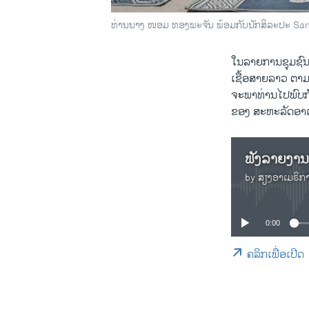
ທ່ານນາງ ໜອມ ທອງພະຈັນ ພ້ອມກັບນັກສິລະປະ San
ໃນລາຍ​ການຊຸມຊົນ
ເຊື້ອສາຍລາວ ຕາມເ
ຈະ​ພາ​ທ່ານ​ໄປ​ພ
ຂອງ ສະຫະລັດອາເມຣ
by
ສຽງອາເມຣິກ
0:00
ຄລິກເພື່ອເປີດ