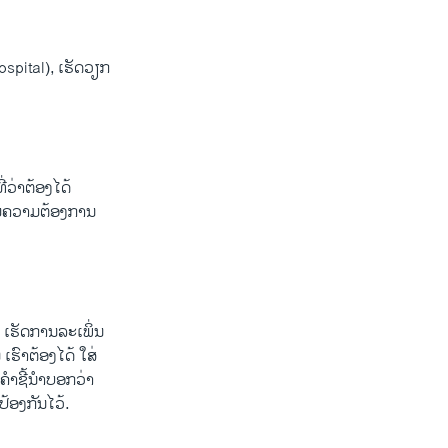
ospital), ເຮັດວຽກ
່ວ່າຕ້ອງໄດ້
ຕາມຄວາມຕ້ອງການ
 ເຮັດການລະເພິ່ນ
ເຮົາຕ້ອງໄດ້ ໃສ່
ີຄຳຊີ້ນຳບອກວ່າ
ປ້ອງກັນໄວ້.