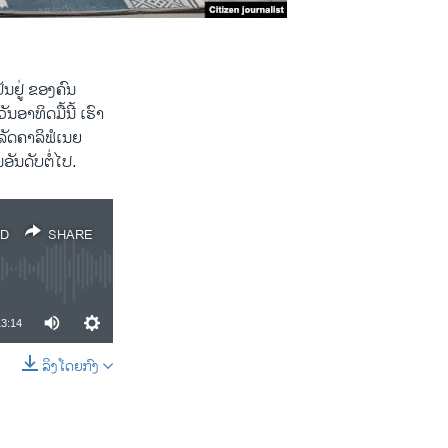
ນຢູ່ ຂອງຄົນ
າທິດມື້ນີ້ ເຮົາ​
ລັດຄາລິຟໍເນຍ
ອັນດັບຕໍ່ໄປ.
D
SHARE
13:14
ລິງໂດຍກົງ
SHARE