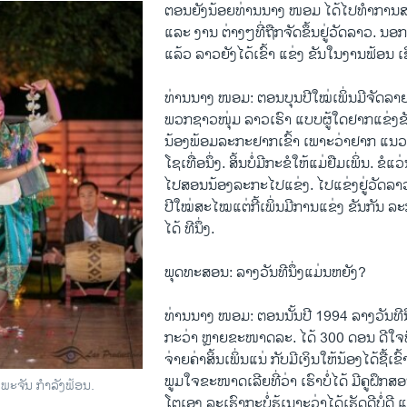
ຕອນຍັງນ້ອຍທ່ານນາງ ໜອມ ໄດ້ໄປທຳການສ
ແລະ ງານ ຕ່າງໆທີ່ຖືກຈັດຂຶ້ນຢູ່ວັດລາວ.
ແລ້ວ ລາວຍັງໄດ້ເຂົ້າ ແຂ່ງ ຂັນໃນງານຟ້ອນ ເຊິ
ທ່ານນາງ ໜອມ: ຕອນບຸນປີໃໝ່ເພິ່ນມີຈັດລາ
ພວກຊາວໜຸ່ມ ລາວເຮົາ ແບບຜູ້ໃດຢາກແຂ່ງຂ
ນ້ອງພ້ອມລະກະຢາກເຂົ້າ ເພາະວ່າຢາກ ແນ
ໂຊເທື່ອນຶ່ງ. ສິ້ນບໍ່ມີກະຂໍໃຫ້ແມ່ຢືມເພິ່ນ. ຂ
ໄປສອນນ້ອງລະກະໄປແຂ່ງ. ໄປແຂ່ງຢູ່ວັດລາວ.
ປີໃໝ່ສະໄໝແຕ່ກີ້ເພິ່ນມີການແຂ່ງ ຂັນກັນ ລະ
ໄດ້ ທີນຶ່ງ.
ພຸດທະສອນ: ລາງວັນທີນຶ່ງແມ່ນຫຍັງ?
ທ່ານນາງ ໜອມ: ຕອນນັ້ນປີ 1994 ລາງວັນທີນ
ກະວ່າ ຫຼາຍຂະໜາດລະ. ໄດ້ 300 ດອນ ດີໃຈທີ່ວ
ຈ່າຍຄ່າສິ້ນເພິ່ນແນ່ ກັບມີເງິນໃຫ້ນ້ອງໄດ້ຊື້ເ
ພູມໃຈຂະໜາດເລີຍທີ່ວ່າ ເຮົາບໍ່ໄດ້ ມີຄູຝຶກ
ະຈັນ ກຳລັງຟ້ອນ.
ໂຕເອງ ລະເຮົາກະບໍ່ຮູ້ເນາະວ່າໄດ້ເຮັດດີບໍ່ດີ