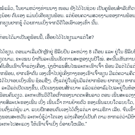
ໍແລ້ວ, ໃນຍາມຫວ່າງທ່ານນາງ ໜອມ ຍັງໄດ້ໄປຊ່ວຍ ເປັນຄູຟ້ອນສຳລັບກິ
ັງນ້ອຍ ຕົນເອງ ແມ່ນບໍ່ເຄີຍຮຽນຟ້ອນ. ແຕ່ຍ້ອນຄວາມສວຍງາມຂອງການຟ້ອນພ
ກຮຽນຢາກຮູ້ ດ້ວຍການເບິ່ງຈາກວິດີໂອເອົາເອງເທົ່າ ນັ້ນ.
່ອນໄດ້ມາເປັນຄູຟ້ອນນີ້, ເອື້ອຍໄດ້ໄປຮຽນມາແຕ່ໃສ?
ດ້ຮຽນ. ຕອນມາເລີ່ມປັກຫຼັກຢູ່ ຟີລິບປິນ ລະຫວ່າງ 8 ເດືອນ ແລະ ຢູ່ໃນ ຟີລິບປິ
ດນາມ, ຂະເໝນ ນຳກັນລະເພິ່ນເຮັດການສະຫຼອງບຸນປີໃໝ່. ສະນັ້ນເຫັນການ
ນຄົນອື່ນເຂົາເຈົ້າແຕ່ງເຄື່ອງ, ນຸ່ງຜ້າແພສິ້ນໄໝລະກະເຂົາເຈົ້າ ຟ້ອນ ມີແຕ່ໄດ້
າກຟ້ອນ, ຢາກເອົາຕົນ ເອງເຂົ້າໄປຢູ່ເຄິ່ງກາງຂອງເຂົາເຈົ້າຮຽນ ມີແຕ່ຄວາມຄຶ
ຕ່ໄດ້ໄປຈອບເບິ່ງເພິ່ນ ຊ້ອມຊື່ໆ. ຕັ້ງແຕ່ຢູ່ໃນພຸ້ນມີແຕ່ຢາກຟ້ອນ ຢາກຮຽນ ຫາກແ
ລະມີແຕ່ເປີດເພງຂຶ້ນ, ເປີດເພງພອນສັກເບາະ ແລ້ວແຕ່ອາລົມໄປລະຢູ່ໃນຫ້ອ
ຟ້ອນຄົນດຽວ. ລະກະເຫັນວິດີໂອເກົ່າຂອງນາດຕະສິນລາວ ຕອນ ເພິ່ນສະແດ
າຍສິລະປະຂອງເພິ່ນ ເບິ່ງ ເພິ່ນເວົ້າ ການຍ້າຍຕົວ ຂອງເພິ່ນແບບໃດແບບໃດ,
ວ່ນຕັ້ງແຕ່ພຸ້ນ ມາ. ແບບຝຶກສອນຕົນເອງໄດ້ຕັ້ງແຕ່ມາ ອາເມຣິກາ ເລີຍ. ຈົນເຂົ
ສະຫວັນ ລະກະບໍ່ຮູ້ວ່າໂຕເອງ ແຕ່ງເຄື່ອງບໍ່ເປັນກໍ ຕາມ ຫາກແຕ່ວ່າມີຜ້
ລະກະໄປສະແດງ ໃຫ້ເຂົາເຈົ້າເບິ່ງ ບໍ່ອາຍໃຜເລີຍ.”