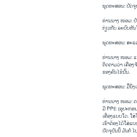
ພຸດທະສອນ: ປັດຈຸບ
ທ່ານນາງ ໜອມ: ປັດ
ກ່ຽວກັບ ລະບົບຫັນ
ພຸດທະສອນ: ສະແດງວ
ທ່ານນາງ ໜອມ: ແນ່
ຕິດຕາມວ່າ ເຄື່ອ
ຂອງຄົນໄຂ້ນັ້ນ.
ພຸດທະສອນ: ມື້ນຶ່
ທ່ານນາງ ໜອມ: ຕອ
ມີ PPE (ອຸປະກອນປ
ເຄື່ອງແບບໃດ. ໃສ່
ເຮົາຕ້ອງໄດ້ໃສ່ແບບ
ປັດຈຸບັນນີ້ ມັນກໍ ໄ