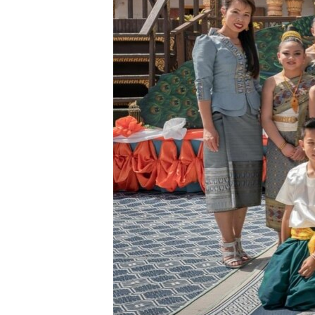
ວິທະຍາສາດ-ເທັກໂນໂລຈີ
ທຸລະກິດ
ພາສາອັງກິດ
ວີດີໂອ
ສຽງ
ລາຍການກະຈາຍສຽງ
ລາຍງານ