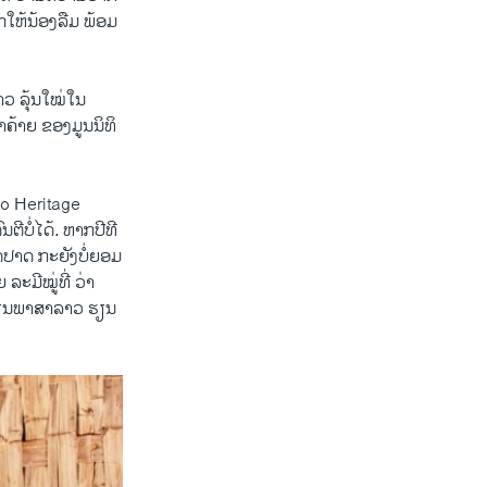
ກໃຫ້ນ້ອງລືມ ພ້ອມ
າວ ລຸ້ນໃໝ່ໃນ
ຄ້າຍ ຂອງມູນນິທິ
ao Heritage
ຕີບໍ່ໄດ້. ຫາກປີທີ
ດປາດ ກະຍັງບໍ່ຍອມ
ລະມີໝູ່ທີ່ ວ່າ
ກະຮຽນພາສາລາວ ຮຽນ