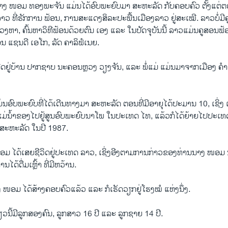
ນາງ ໜອມ ທອງພະຈັນ ແມ່ນໄດ້ອົບພະຍົບມາ ສະຫະລັດ ກັບຄອບຄົວ ຕັ້ງແຕ່ຕ
ງລາວ ທີ່ຮັກການ ຟ້ອນ, ການສະແດງສິລະປະພື້ນເມືອງລາວ ຢູ່ສະເໝີ. ລາວບໍ່ມ
ງຫາ, ຄົ້ນຫາວິທີຟ້ອນດ້ວຍຕົນ ເອງ ແລະ ໃນປັດຈຸບັນນີ້ ລາວແມ່ນຄູສອນຟ້ອນ
ນ ແຊນດີ ເອໂກ, ລັດ ຄາລິຟໍເນຍ.
ດຢູ່ບ້ານ ປາກຊາບ ນະຄອນຫຼວງ ວຽງຈັນ, ແລະ ພໍ່ແມ່ ແມ່ນມາຈາກເມືອງ ຄຳ
ນອົບພະຍົບທີ່ໄດ້ເດີນທາງມາ ສະຫະລັດ ຕອນທີ່ມີອາຍຸໄດ້ປະມານ 10, ເຊິ່
ແມ່ນໍ້າຂອງໄປຢູ້ສູນອົບພະຍົບນາໂພ ໃນປະເທດ ໄທ, ແລ້ວກໍໄດ້ຍ້າຍໄປປະເທດ
ສະຫະລັດ ໃນປີ 1987.
ມ ໄດ້ເສຍຊີວິດຢູ່ປະເທດ ລາວ, ເຊິ່ງອີງຕາມການກ່າວຂອງທ່ານນາງ ໜອມ ນັ້ນ
ໄດ້ດື່ມເຫຼົ້າ ທີ່ມີຫວ້ານ.
າງ ໜອມ ໄດ້ສ້າງຄອບຄົວແລ້ວ ແລະ ກໍເຮັດວຽກຢູ່ໂຮງໝໍ ແຫ່ງນຶ່ງ.
ນີ້ມີລູກສອງຄົນ, ລູກສາວ 16 ປີ ແລະ ລູກຊາຍ 14 ປີ.