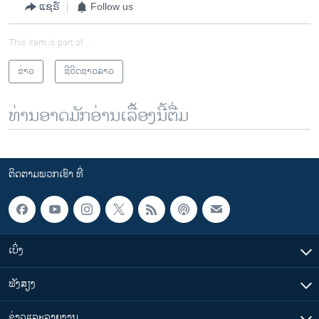
ແຊຣ໌
Follow us
This item is part of
ຂ່າວ
ຊີວິດຊາວລາວ
ທ່ານອາດມັກອ່ານເລື້ອງນີ້ຕື່ມ
ຕິດຕາມພວກເຮົາ ທີ່
ເບິ່ງ
ຟັງສຽງ
ຂ່າວແລະລາຍງານ