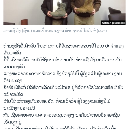
ວິທະຍາສາດ-ເທັກໂນໂລຈີ
ທຸລະກິດ
ພາສາອັງກິດ
ທ່ານເຊີ ວັງ (ຊ້າຍ) ແລະເພື່ອນຮ່ວມງານ ທ່ານຊາຣສ໌ ໂກວັຕຈ໌ (ຂວາ)
ວີດີໂອ
ທ່ານຜູ້ຟັງທີ່ເຄົາລົບ ໃນລາຍການຊີວິດຊາວລາວຂອງວີໂອເອ ປະຈຳແລງ
ສຽງ
ວັນພະຫັດ
ລາຍການກະຈາຍສຽງ
ມື້ນີ້ ເຮົາຈະ​ໃຫ້ທ່ານ​ໄດ້ຟັງການສຳພາດກັບ ​ທ່ານ​ເຊີ ​ວັງ ອະດີດ​ນາຍ​ພັນ​
ຕິດຕາມພວກເຮົາ ທີ່
ເອກ​ກອງທັບ​
ລາຍງານ
ແຫ່ງ​ພະ​ລາດຊະ​ອານາຈັກ​ລາວ ຊຶ່ງ​ປັດ​ຈຸ​ບັນ​ນີ້ ​ຜູ້ກ່ຽວເປັນ​ຜູ້​ປະສານ​ງານ​
ດ້ານ​ປະຊາ
ສຳພັນ​ໃຫ້​ແກ່ ບໍລິສັດ​ຜະລິດເກີບແມັກ​ເຣ ຢູ່​ທີ່​ລັດ​ຄາ​ໂຣ​ໄລ​ນາເໜືອ ທີ່ຮັບ​
ພາສາຕ່າງໆ
ເໝົາຜະລິດ
ເກີບ​ໃຫ້​ແກ່​ກອງທັບ​ສະຫະລັດ. ທ່ານເວົ້າວ່າ ຢູ່​ໂຮງງານ​ແຫ່ງ​ນີ້ ​ມີ​
ພະນັກງານ​ອາ​ເມຣິ
ກັນ ເຊື້ອສາຍ​ລາວ ​ແລະ​ຊາວ​ເອ​ເຊຍ​ຕ່າງໆ ພາກັນ​ປະກອບວິຊາ​ອາຊີບ
ເຮັດ​ວຽກຢູ່​.