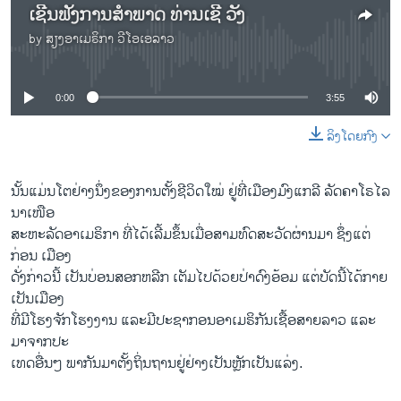
ເຊີນຟັງການສຳພາດ ທ່ານເຊີ ວັງ
by
ສຽງອາເມຣິກາ ວີໂອເອລາວ
No media source currently available
0:00
3:55
ລິງໂດຍກົງ
ນັ້ນ​ແມ່ນ​ໂຕ​ຢ່າງ​ນຶ່ງ​ຂອງ​ການ​ຕັ້ງ​ຊີວິດ​ໃໝ່​ ຢູ່​ທີ່​ເມືອງ​ມົງແກ​ລີ ລັດ​ຄາ​ໂຣ​ໄລ​
ນາເໜືອ
ສະຫະລັດ​ອາ​ເມຣິກາ ທີ່​ໄດ້​ເລີ້​ມ​ຂຶ້ນເມື່ອສາມທົດ​ສະ​ວັດ​ຜ່ານ​ມາ​ ຊຶ່ງ​ແຕ່​
ກ່ອນ ເມືອງ​
ດັ່ງກ່າວ​ນີ້ ​ເປັນ​ບ່ອນ​ສອກຫລີກ ​ເຕັມ​ໄປ​ດ້ວຍ​ປ່າດົງ​ອ້ອມ​ ​ແຕ່​ບັດ​ນີ້​ໄດ້​ກາຍ​
ເປັນ​ເມືອງ
​ທີ່​ມີ​ໂຮ​ງຈັກ​ໂຮງງາ​ນ ​ແລະ​ມີ​ປະຊາກອນ​ອາ​ເມຣິກັນ​ເຊື້ອສາຍ​ລາວ ​ແລະ​
ມາຈາກປະ
​ເທດ​ອື່ນໆ ​ພາກັນ​ມາ​ຕັ້ງ​ຖິ່ນ​ຖານ​ຢູ່ຢ່າງ​ເປັນຫຼັກເປັນແລ່ງ.