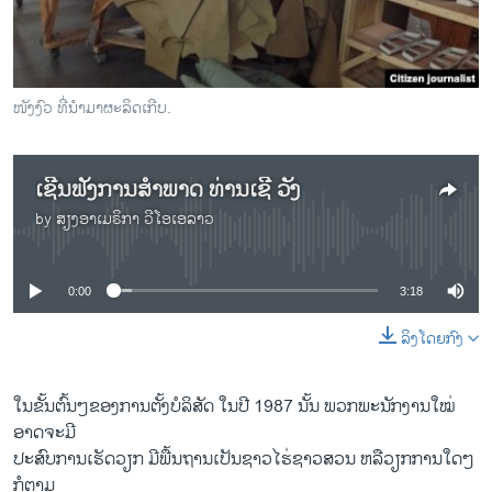
ໜັງງົວ ທີ່ນຳມາຜະລິດເກີບ.
ເຊີນຟັງການສຳພາດ ທ່ານເຊີ ວັງ
by
ສຽງອາເມຣິກາ ວີໂອເອລາວ
No media source currently available
0:00
3:18
ລິງໂດຍກົງ
ໃນ​ຂັ້ນ​ຕົ້ນໆຂອງ​ການ​ຕັ້ງ​ບໍລິສັດ​ ​ໃນ​ປີ 1987 ນັ້ນ ພວກ​ພະນັກງານ​ໃໝ່
ອາດຈະ​ມີ​
ປະສົບ​ການ​ເຮັດ​ວຽກ ມີພື້ນຖານ​ເປັນ​ຊາວ​ໄຮ່​ຊາວສວ​ນ ຫລື​ວຽກການໃດໆ​
ກໍ​ຕາມ