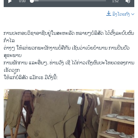
0:00
1:52
ລິງໂດຍກົງ
​ການ​ປະກອບ​ວິຊາ​ອາຊີບ​ຢູ່​ໃນ​ສະຫະລັດ ຫລາຍໆ​ບໍລິສັດ ​ໄດ້​ຕັ້ງ​ລະບົບ​ຜົນ​
ກຳ​ໄລ​
ຕ່າງໆ​ ໃຫ້​ແກ່​ພວກພະນັກງານບໍ່​ຄື​ກັນ ​ເຊັນ​ວ່າ​ເບ້ຍ​ບໍານານ ການ​ປິ່ນປົວ
ສຸຂະພາບ
ການ​ພັກ​ການ ​ແລະ​ອື່ນໆ. ທ່ານ​ວັງ ​ເຊີ ​ໄດ້​ກ່າວ​ເຖິງ​ຜົນ​ປະ​ໂຫຍ​ດ​ຂອງ​ການ​
ເຮັດວຽກ​
ໃຫ້​ແກ່​ບໍລິ​ສັດ ​ແມັກ​ເຣ ມີດັ່ງ​ນີ້: