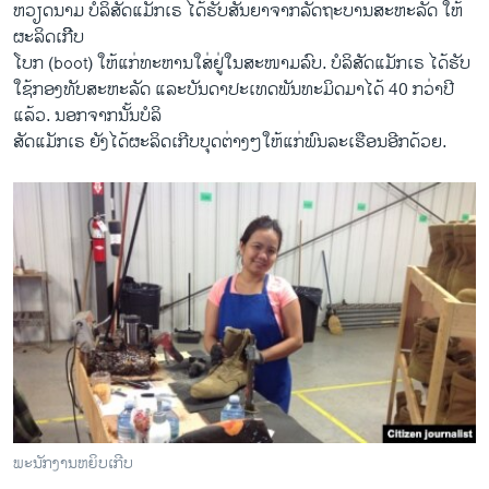
​ຫວຽດນາມ ບໍລິສັດ​ແມັກ​ເຣ ​ໄດ້​ຮັບ​ສັນຍາ​ຈາກ​ລັດຖະບານ​ສະຫະລັດ ໃຫ້​
ຜະລິດ​ເກີີບ
ໂບກ (boot) ​ໃຫ້​ແກ່​ທະຫານ​ໃສ່​ຢູ່​ໃນ​ສະໜາມ​ລົບ. ​ບໍ​ລິ​ສັດ​ແມັກ​ເຣ ​ໄດ້​ຮັບ​
ໃຊ້​ກອງທັບ​ສະຫະລັດ ​ແລະບັນດາປະ​ເທດ​ພັນທະ​ມິດມາ​ໄດ້ 40 ກວ່າ​ປີ​
ແລ້ວ. ນອກຈາ​ກນັ້ນບໍລິ
ສັດ​ແມັກ​ເຣ ຍັງ​ໄດ້​ຜະລິດ​ເກີ​ບ​ບຸດຕ່າງໆໃຫ້​ແກ່​ພົນລະ​ເຮືອນອີກ​ດ້ວຍ.
ພະນັກງານຫຍິບເກີບ