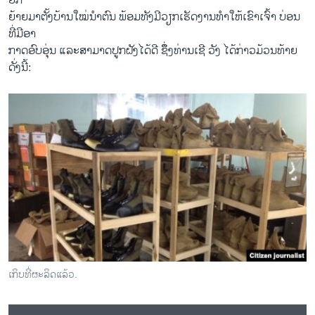
ຍົກ
ຍ້າຍ​ມາ​ຕັ້ງ​ບ້ານໃໝ່​ນຳຕົນ ພ້ອມ​ທັງມີ​ວຽກ​ເຮັດ​ງານ​ທຳ​ໃຫ້ເຂົາເຈົ້າ ບ່ອນ
ທີ່​ມີ​ອາ
ກາດ​ອົບ​ອຸ່ນ ​ແລະ​ສາມາດ​ປູກ​ຝັງ​ໄດ້​ດີ ຊຶຶ່ງທ່ານ​ເຊີ ວັງ ​ໄດ້​ກ່າວມ້ວນທ້າຍ​
ດັ່ງ​ນີ້:
ເກິບທີ່ຜະລິດແລ້ວ.