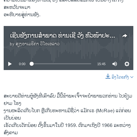
ຄວາມ​ເປັນ​ມາ​ຂອງທ່ານ​ເຊີ ວັງ ​ແລະ​ບໍລິ​ສັດ​ແມັກ​ເຣ ​ເປັນ​ຢ່າງໃດ​ ກິ່ງ
ສະຫວັນຈະມາ
ອະທີບາຍສູ່ທ່ານຟັງ.
ເຊີນຟັງການສຳພາດ ທ່ານເຊີ ວັງ ຫົວໜ້າປະຊາສຳພັນ ອຸດສາຫຳກໍາ ເຮັດເກີບບຸຕ
by
ສຽງອາເມຣິກາ ວີໂອເອລາວ
No media source currently available
0:00
15:45
ລິງໂດຍກົງ
ສະບາຍດີທ່ານຜູ້ຟັງທີ່ເຄົາລົບ ມື້​ນີ້​ຂ້າພະ​ເຈົ້າ​ຈະ​ນຳພາພວກທ່າ​ນ ​ໄປ​ຢ້ຽມ​
ຢາມ ​ໂຮງ
ງານ​ຜະລິດ​ເກີບ​ໂບກ ຫຼືເກີບທະຫານມີ​ຊື່ວ່າ ​ແມັກ​ເຣ (McRae) ​ແຕ່​ກ່ອນ​
ເປັນບ່ອນ
ເຮັດ​ເກີບ​ເດັກນ້ອຍ ຕັ້ງ​ຂຶ້ນ​ມາ​ໃນ​ປີ 1959. ຕົກ​ມາ​ເຖິງ​ປີ 1966 ລະຫວ່າງ​
ສົງຄາມ