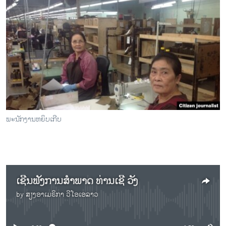
ພະນັກງານຫຍິບເກີບ
ເຊີນຟັງການສຳພາດ ທ່ານເຊີ ວັງ
by
ສຽງອາເມຣິກາ ວີໂອເອລາວ
No media source currently available