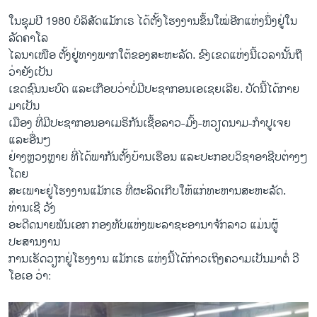
​ໃນ​ຊຸມ​ປີ 1980 ບໍລິສັດ​ແມັກ​ເຣ ​ໄດ້​ຕັ້ງ​ໂຮງງານ​ຂຶ້ນໃໝ່ອີກ​ແຫ່ງ​ນຶ່ງ​ຢູ່​ໃນ​
ລັດຄາໂລ
ໄລນາເໜືອ ຕັ້ງ​ຢູ່​ທາງ​ພາກ​ໃຕ້​ຂອງ​ສະຫະ​ລັດ. ຂົງ​ເຂດ​ແຫ່ງ​ນີ້​ເວ​ລາ​ນັ້ນ​ຖື​
ວ່າ​ຍັງ​ເປັນ​
ເຂດ​ຊົນນະບົດ ​ແລະ​ເກືອບວ່າ​ບໍ່​ມີ​ປະຊາກອນເອ​ເຊຍເລີຍ. ບັດ​ນີ້​ໄດ້​ກາຍ​
ມາ​ເປັນ​
ເມືອງ ​ທີ່​ມີ​ປະຊາກອນ​ອາ​ເມຣິກັນ​ເຊື້ອ​ລາວ-ມົ້ງ-ຫວຽດນາມ-ກຳປູ​ເຈຍ ​
ແລະ​ອື່ນໆ
ຢ່າງ​ຫຼວງ​ຫຼາຍ ​ທີ່​ໄດ້​ພາກັນ​ຕັ້ງ​ບ້ານ​ເຮືອນ ​ແລະ​ປະກອບ​ວິຊາ​ອາຊີບ​ຕ່າງໆ
​ໂດຍ
​ສະ​ເພາ​ະຢູ່​ໂຮງງານແມັກ​ເຣ ທີ່ຜະລິດ​ເກີບ​ໃຫ້​ແກ່​ທະຫານ​ສະຫະລັດ.
ທ່ານ​ເຊີ ວັງ
ອະດີດ​ນາຍ​ພັນ​ເອກ ກອງທັບ​ແຫ່ງ​ພະ​ລາຊະ​ອານາຈັກ​ລາວ ​ແມ່ນ​ຜູ້​
ປະສານ​ງານ
​ການ​ເຮັດ​ວຽກ​ຢູ່​ໂຮງງານ​ ​ແມັກ​ເຣ ​ແຫ່ງ​ນີ້​ໄດ້​ກ່າວ​ເຖິງ​ຄວາມ​ເປັນ​ມາ​ຕໍ່ ວີ​
ໂອ​ເອ ວ່າ: