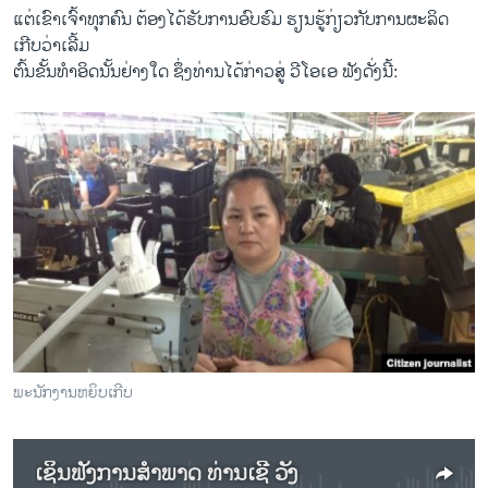
ແຕ່ເຂົາ​ເຈົ້າທຸກຄົນ ຕ້ອງໄດ້​ຮັບ​ການ​ອົບຮົມ ຮຽນ​ຮູ້​ກ່ຽວ​ກັບ​ການ​ຜະລິດ​
ເກີບວ່າ​ເລີ້ມ
​ຕົ້ນຂັ້ນ​ທຳ​ອິດນັ້ນຢ່າງ​ໃດ ຊຶ່ງ​ທ່ານ​ໄດ້​ກ່າວ​ສູ່ ວີ​ໂອ​ເອ ຟັງ​ດັ່ງ​ນີ້:
ພະນັກງານຫຍິບເກີບ
ເຊິນຟັງການສຳພາດ ທ່ານເຊີ ວັງ