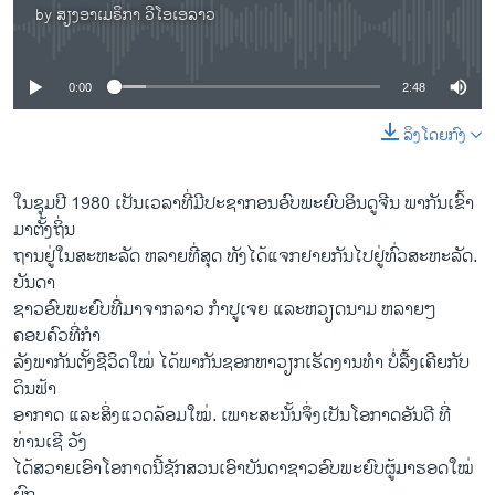
by
ສຽງອາເມຣິກາ ວີໂອເອລາວ
No media source currently available
0:00
2:48
ລິງໂດຍກົງ
ໃນຊຸມ​ປີ 1980 ​ເປັນ​ເວລາ​ທີ່​ມີ​ປະຊາກອນ​ອົບ​ພະ​ຍົບອິນດູຈີນ ​ພາກັນ​ເຂົ້າ​
ມາ​ຕັ້ງ​ຖິ່ນ​
ຖານຢູ່​ໃນ​ສະຫະລັດ ຫລາຍ​ທີ່​ສຸດ ​ທັງ​ໄດ້​ແຈກ​ຢາຍ​ກັນໄປ​ຢູ່​ທົ່ວ​ສະຫະລັດ.
ບັນດາ
​ຊາວ​ອົບ​ພະຍົບທີ່​ມາ​ຈາກ​ລາວ ກຳປູເຈຍ ​ແລະ​ຫວຽດນາມ ຫລາຍໆ​
ຄອບຄົວ​ທີ່ກຳ​
ລັງ​ພາກັນ​ຕັ້ງ​ຊີວິດ​ໃໝ່ ​ໄດ້ພາກັນຊອກ​ຫາວຽກ​ເຮັດ​ງານທຳ ບໍ່​ລື້​ງ​ເຄີຍ​ກັບ​
ດິນ​ຟ້າ
​ອາກາດ ​ແລະ​ສິ່ງ​ແວດ​ລ້ອມ​ໃໝ່. ​ເພາະສະ​ນັ້ນຈຶ່ງ​ເປັນ​ໂອກາດ​ອັນ​ດີ ທີ່​
ທ່ານ​ເຊີ ວັງ
​ໄດ້​ສວາຍເອົາໂອກ​າດນີ້​ຊັກ​ສວນ​ເອົາ​ບັນດາ​ຊາວ​ອົບ​ພະຍົບຜູ້​ມາ​ຮອດ​ໃໝ່