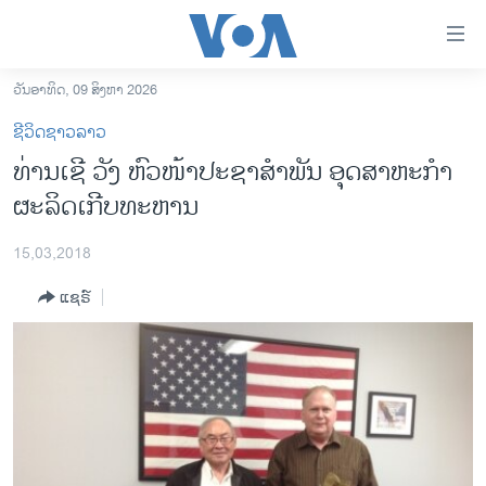
ລິ້ງ
ສຳຫລັບ
ເຂົ້າ
ວັນອາທິດ, 09 ສິງຫາ 2026
ຫາ
ໂຮມເພຈ
ຊີວິດຊາວລາວ
ຂ້າມ
ລາວ
ທ່ານເຊີ ວັງ ຫົວໜ້າປະຊາສຳພັນ ອຸດສາຫະກຳ
ຂ້າມ
ອາເມຣິກາ
ຜະລິດເກີບທະຫານ
ຂ້າມ
ໄປ
ການເລືອກຕັ້ງ ປະທານາທີບໍດີ ສະຫະລັດ 2024
ຫາ
15,03,2018
ຂ່າວ​ຈີນ
ຊອກ
ແຊຣ໌
ຄົ້ນ
ໂລກ
ເອເຊຍ
ອິດສະຫຼະພາບດ້ານການຂ່າວ
ຊີວິດຊາວລາວ
ຊຸມຊົນຊາວລາວ