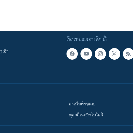
ຕິດຕາມພວກເຮົາ ທີ່
ເຮົາ
ລາວໃນຕ່າງແດນ
ທຸລະກິດ-ເທັກໂນໂລຈີ