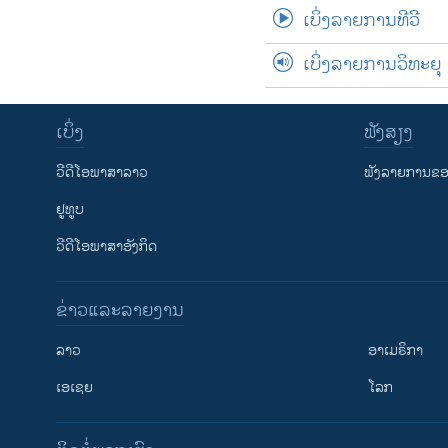
ເບິ່ງລາຍການທີວີ
ເບິ່ງລາຍການວິທະຍຸ
ເບິ່ງ
ຟັງສຽງ
ວີດີໂອພາສາລາວ
ຟັງລາຍການຂອງ
ຢູທູບ
ວີດີໂອພາສາອັງກິດ
ຂ່າວແລະລາຍງານ
ລາວ
ອາເມຣິກາ
ເອເຊຍ
ໂລກ