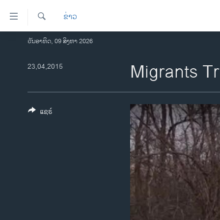
ລິ້ງ
ຂ່າວ
ສຳຫລັບ
ເຂົ້າ
ຄົ້ນຫາ
ວັນອາທິດ, 09 ສິງຫາ 2026
ໂຮມເພຈ
ຫາ
ລາວ
Migrants T
23,04,2015
ຂ້າມ
ຂ້າມ
ອາເມຣິກາ
ຂ້າມ
ການເລືອກຕັ້ງ ປະທານາທີບໍດີ ສະຫະລັດ
ໄປ
2024
ແຊຣ໌
ຫາ
ຂ່າວ​ຈີນ
ຊອກ
ຄົ້ນ
ໂລກ
ເອເຊຍ
ອິດສະຫຼະພາບດ້ານການຂ່າວ
ຊີວິດຊາວລາວ
ຊຸມຊົນຊາວລາວ