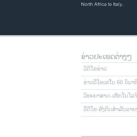
North Africa to Italy.
ຂ່າວປະເພດຕ່າງໆ
ວີດີໂອຂ່າວ
ຂ່າວວີໂອເອໃນ 60 ວິນາທ
ວິທະຍາສາດ-ເທັກໂນໂລຈ
ວີດີໂອ ອັງກິດສຳລັບລາ