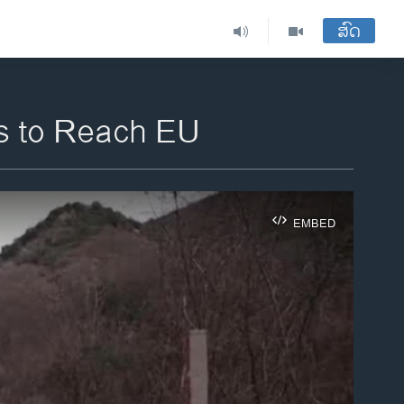
ສົດ
s to Reach EU
EMBED