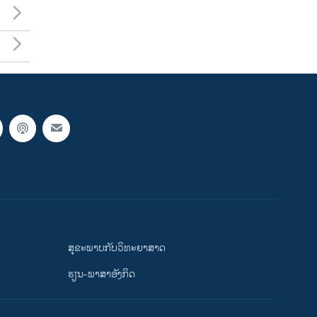
ສຸຂະພາບກັບວິທະຍາສາດ
ຮຽນ-ພາສາອັງກິດ