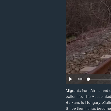
ວິທະຍາສາດ-ເທັກໂນໂລຈີ
ທຸລະກິດ
ພາສາອັງກິດ
ວີດີໂອ
ສຽງ
ລາຍການກະຈາຍສຽງ
ລາຍງານ
0:00
Migrants from Africa and o
better life. The Associat
Balkans to Hungary. Zlatic
Since then, it has become