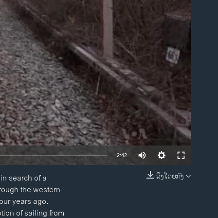
ble
2:42
ລິງໂດຍກົງ
in search of a
EMBED
hrough the western
four years ago.
ion of sailing from