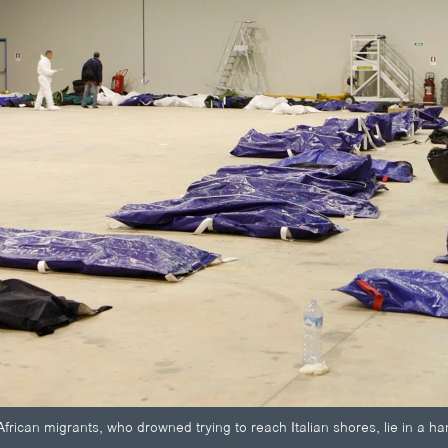
rican migrants, who drowned trying to reach Italian shores, lie in a ha