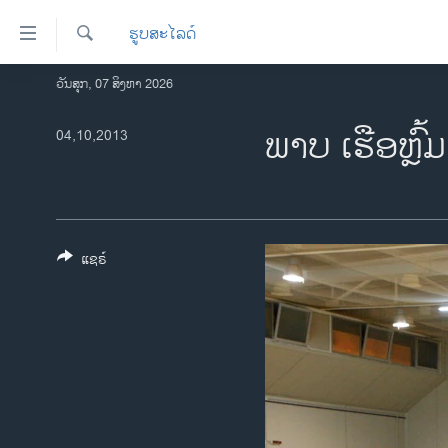
ລິ້ງ
ຮູບສະໄລດ໌
ສຳຫລັບ
ເຂົ້າ
ຄົ້ນຫາ
ວັນສຸກ, 07 ສິງຫາ 2026
ໂຮມເພຈ
ຫາ
ລາວ
ພາບ ເຮືອຫຼົ້ມ 
04,10,2013
ຂ້າມ
ຂ້າມ
ອາເມຣິກາ
ຂ້າມ
ການເລືອກຕັ້ງ ປະທານາທີບໍດີ ສະຫະລັດ
ໄປ
2024
ຫາ
ຂ່າວ​ຈີນ
ຊອກ
ແຊຣ໌
ຄົ້ນ
ໂລກ
ເອເຊຍ
ອິດສະຫຼະພາບດ້ານການຂ່າວ
ຊີວິດຊາວລາວ
ຊຸມຊົນຊາວລາວ