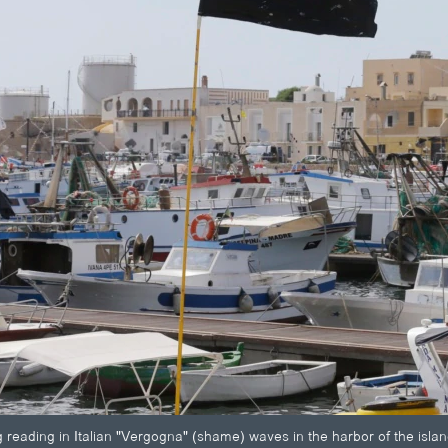
ng reading in Italian "Vergogna" (shame) waves in the harbor of the isla