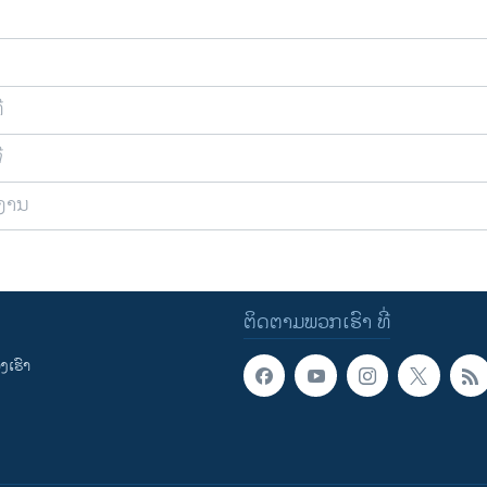
ີ
ີ
ຍງານ
ຕິດຕາມພວກເຮົາ ທີ່
ເຮົາ