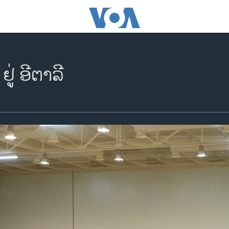
ຢູ່ ອີຕາລີ