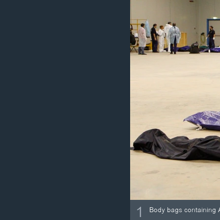
ວິທະຍາສາດ-ເທັກໂນໂລຈີ
ທຸລະກິດ
ພາສາອັງກິດ
ວີດີໂອ
ສຽງ
ລາຍການກະຈາຍສຽງ
ລາຍງານ
1
Body bags containing Af