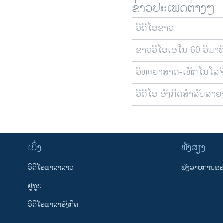
ຂ່າວປະເພດຕ່າງໆ
ວີດີໂອຂ່າວ
ຂ່າວວີໂອເອໃນ 60 ວິນາທ
ວິທະຍາສາດ-ເທັກໂນໂລຈ
ວີດີໂອ ອັງກິດສຳລັບລາ
ເບິ່ງ
ຟັງສຽງ
ວີດີໂອພາສາລາວ
ຟັງລາຍການຂອງ
ຢູທູບ
ວີດີໂອພາສາອັງກິດ