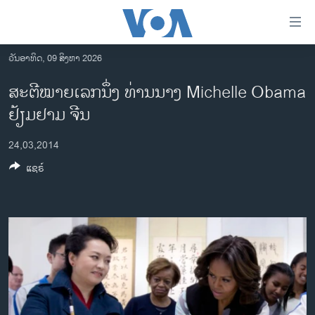
ລິ້ງ
ສຳຫລັບ
ເຂົ້າ
ວັນອາທິດ, 09 ສິງຫາ 2026
ຫາ
ໂຮມເພຈ
ສະຕີໝາຍເລກນຶ່ງ ທ່ານນາງ Michelle Obama
ຂ້າມ
ລາວ
ຢ້ຽມຢາມ ຈີນ
ຂ້າມ
ອາເມຣິກາ
ຂ້າມ
24,03,2014
ໄປ
ການເລືອກຕັ້ງ ປະທານາທີບໍດີ ສະຫະລັດ 2024
ຫາ
ແຊຣ໌
ຂ່າວ​ຈີນ
ຊອກ
ຄົ້ນ
ໂລກ
ເອເຊຍ
ອິດສະຫຼະພາບດ້ານການຂ່າວ
ຊີວິດຊາວລາວ
ຊຸມຊົນຊາວລາວ