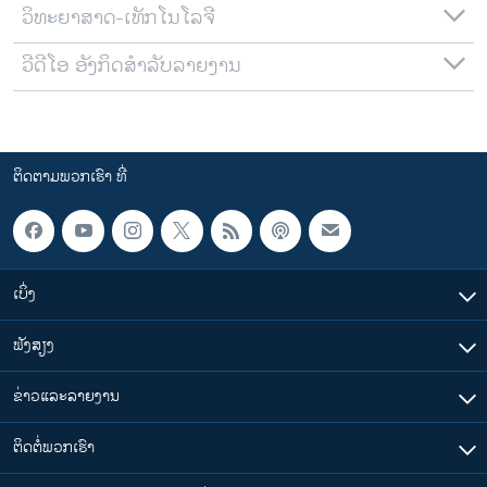
ວິທະຍາສາດ-ເທັກໂນໂລຈີ
ວີດີໂອ ອັງກິດສຳລັບລາຍງານ
ຕິດຕາມພວກເຮົາ ທີ່
ເບິ່ງ
ຟັງສຽງ
ຂ່າວແລະລາຍງານ
ຕິດຕໍ່ພວກເຮົາ