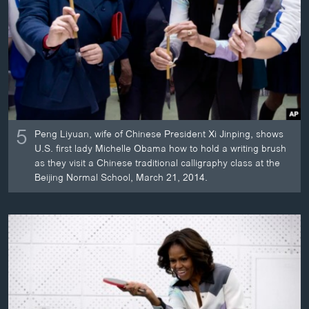
ວິທະຍາສາດ-ເທັກໂນໂລຈີ
ທຸລະກິດ
ພາສາອັງກິດ
ວີດີໂອ
ສຽງ
5
Peng Liyuan, wife of Chinese President Xi Jinping, shows
ລາຍການກະຈາຍສຽງ
ຕິດຕາມພວກເຮົາ ທີ່
U.S. first lady Michelle Obama how to hold a writing brush
ລາຍງານ
as they visit a Chinese traditional calligraphy class at the
Beijing Normal School, March 21, 2014.
ພາສາຕ່າງໆ