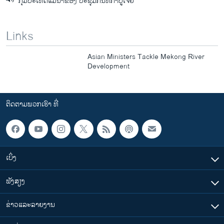
ກຸ່ມປະເທດແມ່ນໍ້າຂອງ ປະຊຸມກັນທີ່ກໍາປູເຈຍ
Links
Asian Ministers Tackle Mekong River
Development
ຕິດຕາມພວກເຮົາ ທີ່
ເບິ່ງ
ຟັງສຽງ
ຂ່າວແລະລາຍງານ