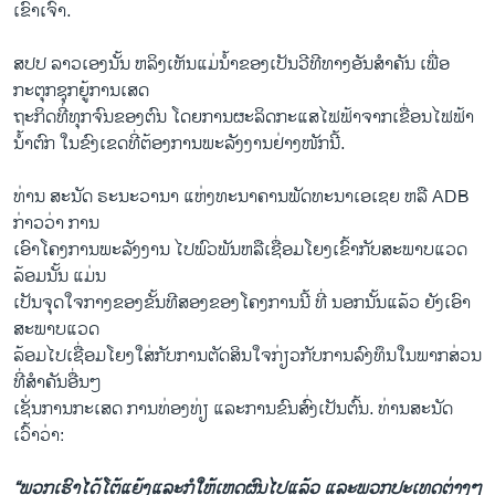
ເຂົາ​ເຈົ້າ.
ສປປ ລາວເອງ​ນັ້ນ ຫລິງ​ເຫັນ​ແມ່​ນໍ້າຂອງ​ເປັນ​ວີ​ທີ​ທາງ​ອັນ​ສໍາຄັນ ​ເພື່ອ
ກະຕຸກ​ຊຸກຍູ້​ການ​ເສດ
ຖະກິດ​ທີ່​ທຸກ​ຈົນຂອງ​ຕົນ​ ​ໂດຍ​ການ​ຜະລິດກະ​ແສ​ໄຟຟ້າ​ຈາກ​ເຂື່ອນ​ໄຟຟ້າ​
ນໍ້າຕົກ ​ໃນ​ຂົງ​ເຂດ​ທີ່ຕ້ອງການພະລັງງານຢ່າງ​ໜັກ​ນີ້.
ທ່ານ ສະ​ນັດ ຣະນະ​ວາ​ນາ ​ແຫ່ງ​ທະນາຄານ​ພັດທະນາ​ເອ​ເຊຍ ຫລື ADB
ກ່າວ​ວ່າ ການ
ເອົາໂຄງການ​ພະລັງງານ​ ​ໄປພົວພັນ​ຫລືເຊື່ອມ​ໂຍງເຂົ້າກັບ​ສະພາບ​ແວດ​
ລ້ອມນັ້ນ ແມ່ນ
ເປັນຈຸດໃຈກາງ​ຂອງຂັ້ນ​ທີສອງຂອງໂຄງການນີ້​ ທີ່ ນອກ​ນັ້ນແລ້ວ​ ຍັງເອົາ
ສະພາບແວດ​
ລ້ອມ​ໄປເຊື່ອມ​ໂຍງ​ໃສ່​ກັບການ​ຕັດສິນໃຈກ່ຽວ​ກັບການ​ລົງ​ທຶນໃນພາກສ່ວນ
ທີ່​ສໍາຄັນ​ອື່ນໆ
ເຊັ່ນການ​ກະ​ເສດ ການທ່ອງ​ທ່ຽ ​ແລະການ​ຂົນສົ່ງ​ເປັນ​ຕົ້ນ. ທ່ານສະ​ນັດ ​
ເວົ້າວ່າ:
“ພວກ​ເຮົາໄດ້​ໂຕ້​ແຍ້​ງ​ແລະ​ກໍໃຫ້​ເຫດຜົນໄປ​ແລ້ວ ​ແລະ​ພວກ​ປະ​ເທດ​ຕ່າງໆ​