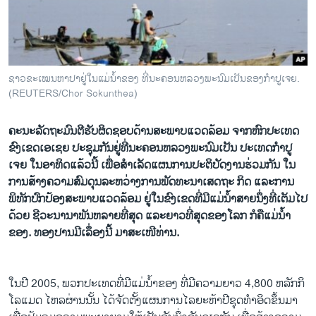
ວິທະຍາສາດ-ເທັກໂນໂລຈີ
ທຸລະກິດ
ພາສາອັງກິດ
ຊາວຂະເໝນຫາປາຢູໃນແມນຂອງ ທນະຄອນຫລວງພະນົມເປັນຂອງກຳປູເຈຍ.
ວີດີໂອ
(REUTERS/Chor Sokunthea)
ສຽງ
ຄະນະ​ລັດຖະມົນຕີ​ຮັບຜິດຊອບ​ດ້ານ​ສະພາບ​ແວດ​ລ້ອມ ຈາກ​ຫົກ​ປະ​ເທດ​
ລາຍການກະຈາຍສຽງ
ຂົງ​ເຂດ​ເອເຊຍ ​ປະຊຸມ​ກັນ​ຢູ່​ທີ່​ນະຄອນ​ຫລວງ​ພະນົມ​ເປັນ ປະ​ເທດ​ກໍາປູ​
ຕິດຕາມພວກເຮົາ ທີ່
ເຈຍ ​ໃນ​ອາທິດ​ແລ້ວ​ນີ້ ເພື່ອ​​ສໍາ​ເລັດ​ແຜນການ​ປະຕິບັດ​ງານ​ຮ່ວມ​ກັນ ​ໃນ​
ລາຍງານ
ການສ້າງ​ຄວາມ​ສົມ​ດຸນລະຫວ່າງ​ການພັດທະນາ​ເສດຖະ ກິດ ​ແລະ​ການ​
ພິທັກ​ປົກ​ປ້ອງ​ສະພາບ​ແວດ​ລ້ອມ ຢູ່​ໃນ​ຂົງ​ເຂດ​​ທີ່​ມີ​ແມ່​ນໍ້າ​ສາຍ​ນຶ່ງ​ທີ່​ເຕັມ​ໄປ​
ດ້ວຍ ຊີວະ​ນານາ​ພັນຫລາຍ​ທີ່​ສຸດ ​ແລະ​ຍາວ​ທີ່​ສຸດ​ຂອງ​ໂລກ ກໍ​ຄື​ແມ່​ນໍ້າ
ພາສາຕ່າງໆ
ຂອງ. ທອງ​ປານມີ​ເລຶ່ອງນີ້ ມາສະ​ເໜີ​ທ່ານ​.
ໃນ​ປີ 2005, ພວກ​ປະ​ເທດທີ່​ມີແມ່​ນໍ້າຂອງ​ ທີ່ມີ​ຄວາມ​ຍາວ 4,800 ຫລັກ​ກິ​
ໂລ​ແມດ ໄຫລ​ຜ່ານນັ້ນ ​ໄດ້​ຈັດ​ຕັ້ງ​ແຜນການ​ໄລ​ຍະ​ຫ້າ​ປີຊຸດ​ທໍາ​ອິດ​ຂຶ້ນ​ມາ ​