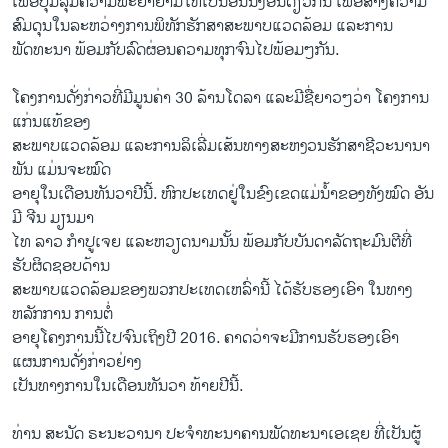
ເພື່ອປຸ້ມລຸມຄວາມ​ພະຍາຍາມໃຫ້​ເປັນອັນ​ນຶ່ງ​ອັນ​ດຽວ​ກັນ ​ເພື່ອ​ສ້າງ​ຄວາມ​
ສົມ​ດຸນໃນ​ລະຫວ່າງການ​ພິທັກ​ຮັກສາສະພາບ​ແວດ​ລ້ອມ ​ແລະ​ການ​
ພັດທະນາ ພ້ອມ​ກັບ​ລົດ​ຜ່ອນ​ຄວາມທຸກ​ຈົນ​ໄປ​ພ້ອມໆ​ກັນ.
ໂຄງການ​ດັ່ງກ່າວ​ທີ່​ມີ​ມູນ​ຄ່າ 30 ລ້ານ​ໂດ​ລາ ​ແລະ​ມີຊື່​ຍາວ​ໆ​ວ່າ ​ໂຄງການ
ແກ່ນ​ແທ້​ຂອງ​
ສະພາບ​ແວດ​ລ້ອມ ​ແລະ​ການ​ລິ​ເລີ່​ມ​ເສ້ນ​ທາງສະ​ຫງວນຮັກສາຊີວະນານາ​
ພັນ ​ແມ່ນ​ຈະ​ໝົດ
ອາ​ຍຸໃນ​ເດືອນ​ທັນວາປີນີ້. ຫົກ​ປະ​ເທດ​ຢູ່​ໃນຂົງ​ເຂດແມ່​ນໍ້າຂອງ​ທັງ​ໝົດ ອັນ​
ມີ ຈີນ ມຽນມາ ​
ໄທ ລາວ ກໍາປູເຈຍ ​ແລະ​ຫວຽດນາມນັ້ນ ​ພ້ອມ​ກັບ​ບັນດາ​ລັດຖະມົນຕີທີ່​
ຮັບຜິດຊອບ​ດ້ານ
ສະພາບ​ແວດ​ລ້ອມ​ຂອງ​ພວກ​ປະ​ເທດ​ເຫລົ່າ​ນີ້​ ໄດ້​ຮັບຮອງ​ເອົາ ​ໃນທາງ​
ຫລັກການ ການ​ຕໍ່
ອາຍຸໂຄງການ​ນີ້ໄປ​ຈົນ​ເຖິງ​ປີ 2016. ຄາດ​ວ່າຈະ​ມີການ​ຮັບຮອງ​ເອົາ
ແຜນການ​ດັ່ງກ່າວຢ່າງ
ເປັນ​ທາງການ​ໃນ​ເດືອນທັນວາ​ ທ້າຍ​ປີນີ້.
ທ່ານ ສະ​ນັດ ຣະນະ​ວາ​ນາ ປະ​ຈໍາ​ທະນາຄານ​ພັດທະນາ​ເອ​ເຊຍ ທີ່ເປັນ​ຜູ້​