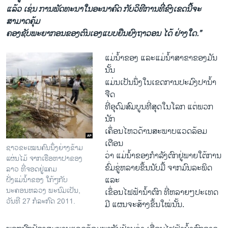
ແລ້ວ ເຊ່ນ ການພັດທະນາ​ໃນ​ອະນາຄົດ ​ກັບ​ວິທີ​ການ​ທີ່​ຂົງ​ເຂດ​ນີ້ຈະ
ສາມາດ​ຄຸ້ມ​
ຄອງ​ຊັບພະຍາກ​ອນຂອງ​ຕົນ​ເອງແບບຍືນ​ຍົງ​ຖາວອນ​ ໄດ້ ຢ່າງ​ໃດ.”
ແມ່​ນໍ້າຂອງ ​ແລະ​ແມ່​ນໍ້າ​ສາຂາ​ຂອງ​ມັນ​
ນັ້ນ
ແມ່ນເປັນ​ນຶ່ງ​ໃນ​ເຂດການ​ປະມົງ​ປາ​ນໍ້າ
ຈືດ​
ທີ່​ອຸດົມສົມບູນ​ທີ່​ສຸດ​ໃນ​ໂລກ ​ແຕ່​ພວກ​
ນັກ​
ເຄຶ່ອນ​ໄຫວດ້ານສະພາບ​ແວດ​ລ້ອມ​
ເຕືອນ
ຊາວຂະເໝນຄົນນງຍາງຂາມ
ວ່າ ​ແມ່​ນໍ້າ​ຂອງກໍາ​ລັງຕົກ​ຢູ່​ພາຍ​ໃຕ້​ການ
ແຜນໄມ ຈາກເຮືອຫາປາຂອງ
ຂົ່ມຂູ່ຫລາຍຂຶ້ນນັບ​ມື້​ ຈາກ​ມົນ​ລະ​ພິດ​
ລາວ ທຈອດຢູແຄມ
ແລະ​
ຝງແມນຂອງ ໃກໆກັບ
ນະຄອນຫລວງ ພະນົມເປັນ,
ເຂຶ່ອນ​ໄຟຟ້ານໍ້າ​ຕົກ ທີ່ຫລາຍໆ​ປະ​ເທດ​
ວັນທີ 27 ກໍລະກົດ 2011.
ມີ ແຜນ​ຈະ​ສ້າງ​ຂຶ້ນ​ໃໝ່ນັ້ນ.