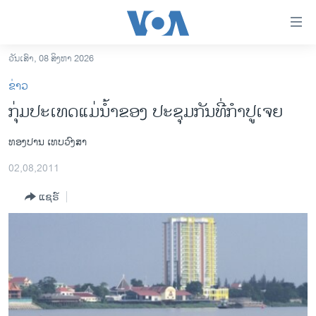
ລິ້ງ
ສຳຫລັບ
ເຂົ້າ
ວັນເສົາ, 08 ສິງຫາ 2026
ຫາ
ໂຮມເພຈ
ຂ່າວ
ຂ້າມ
ລາວ
ກຸ່ມປະເທດແມ່ນໍ້າຂອງ ປະຊຸມກັນທີ່ກໍາປູເຈຍ
ຂ້າມ
ອາເມຣິກາ
ຂ້າມ
ທອງປານ ເທບວົງສາ
ໄປ
ການເລືອກຕັ້ງ ປະທານາທີບໍດີ ສະຫະລັດ 2024
ຫາ
02,08,2011
ຂ່າວ​ຈີນ
ຊອກ
ຄົ້ນ
ແຊຣ໌
ໂລກ
ເອເຊຍ
ອິດສະຫຼະພາບດ້ານການຂ່າວ
ຊີວິດຊາວລາວ
ຊຸມຊົນຊາວລາວ