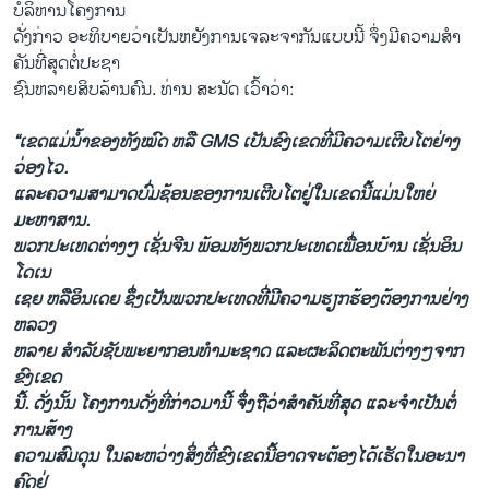
ບໍລິຫານໂຄງການ
ດັ່ງກ່າວ ອະທິບາຍວ່າ​ເປັນ​ຫຍັງການ​ເຈລະຈາ​ກັນ​ແບບ​ນີ້ ​ຈຶ່ງ​ມີ​ຄວາມ​ສໍາ
ຄັນ​ທີ່​ສຸດຕໍ່​ປະຊາ
ຊົນ​ຫລາຍ​ສິບ​ລ້ານ​ຄົນ. ທ່ານ ສະ​ນັດ ເວົ້າວ່າ:
“ເຂດ​ແມ່​ນໍ້າຂອງ​ທັງ​ໝົດ ຫລື GMS ​ເປັນ​ຂົງ​ເຂດ​ທີ່​ມີ​ຄວາມ​ເຕີບ​ໂຕ​ຢ່າງ​
ວ່ອງ​ໄວ. ​
ແລະ​ຄວາມ​ສາມາດ​ບົ່ມ​ຊ້ອນຂອງ​ການ​ເຕີບ​ໂຕ​ຢູ່ໃນ​ເຂດນີ້​ແມ່ນ​ໃຫຍ່​
ມະຫາສານ.
ພວກ​ປະ​ເທດຕ່າງໆ ເຊັ່ນ​ຈີນ ພ້ອມ​ທັງພວກ​ປ​ະ​ເທດ​ເພື່ອນ​ບ້ານ​ ເຊັ່ນ​ອິນ​
ໂດ​ເນ​
ເຊຍ ຫລື​ອິນ​ເດຍ ຊຶ່ງ​ເປັນ​ພວກ​ປະ​ເທດ​ທີ່​ມີຄວາມ​ຮຽກຮ້ອງ​ຕ້ອງການ​ຢ່າງ​
ຫລວງ
ຫລາຍ ສໍາ​ລັບຊັບພະຍາກອນ​ທໍາ​ມະ​ຊາດ​ ​ແລະ​ຜະລິດ​ຕະພັນ​ຕ່າງໆ​ຈາກ​
ຂົງ​ເຂດ​
ນີ້. ດັ່ງ​ນັ້ນ ​ໂຄງ​ການ​ດັ່ງ​ທີ່​ກ່າວ​ມາ​ນີ້ ຈຶ່ງຖື​ວ່າ​ສໍາຄັນ​ທີ່​ສຸດ ​ແລະ​ຈໍາ​ເປັນ​ຕໍ່
ການ​ສ້າງ
ຄວາມ​ສົມ​ດຸນ ​ໃນ​ລະຫວ່າງສິ່ງ​ທີ່​ຂົງ​ເຂດ​ນີ້​ອາດ​ຈະຕ້ອງ​ໄດ້​ເຮັດ​ໃນ​ອະ​ນາ​
ຄົດ​ຢູ່