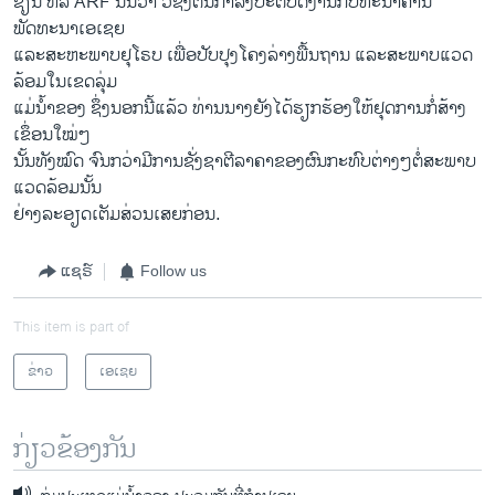
ຊ່ຽນ​ ຫລື ARF ນັ້ນວ່າ ວໍຊິງ​ຕັນກໍາລັງ​ປະຕິບັດ​ງານ​ກັບ​ທະນາຄານ​
ພັດທະນາ​ເອ​ເຊຍ ​
ແລະ​ສະຫະພາບ​ຢຸ​ໂຣບ ​ເພື່ອ​ປັບປຸງ​ໂຄງ​ລ່າງ​ພື້ນຖານ ​ແລະ​ສະພາບ​ແວດ​
ລ້ອມ​ໃນເຂດ​ລຸ່ມ
ແມ່ນໍ້າຂອງ ຊຶ່ງ​ນອກ​ນີ້​ແລ້ວ ທ່ານ​ນາງ​ຍັງໄດ້​ຮຽກຮ້ອງ​ໃຫ້​ຢຸດ​ການ​ກໍ່ສ້າງ​
ເຂຶ່ອນໃໝ່ໆ
ນັ້ນ​ທັງ​ໝົດ ຈົນ​ກວ່າ​ມີການ​ຊັ່ງຊາ​ຕີ​ລາ​ຄາຂອງ​ຜົນ​ກະທົບ​ຕ່າງໆ​ຕໍ່ສະພາບ​
ແວດ​ລ້ອມນັ້ນ​ ​
ຢ່າງ​ລະອຽດ​ເຕັມ​ສ່ວນ​ເສຍ​ກ່ອນ.
ແຊຣ໌
Follow us
This item is part of
ຂ່າວ
ເອເຊຍ
ກ່ຽວຂ້ອງກັນ