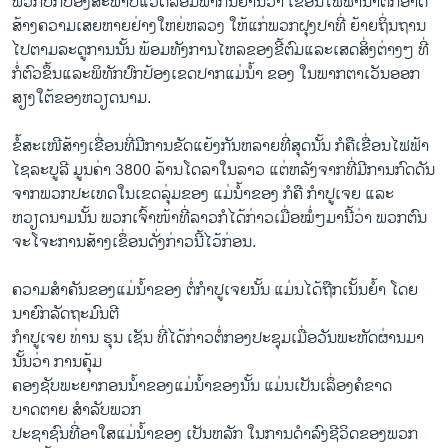
ພວກ​ປົກ​ປ້​ອງສະພາບ​ແວດ​ລ້ອມ​ພາກັນ​ຢ້ານ​ວ່າ ​ເຂື່ອນ​ໄຟຟ້າ​ນໍ້າ​ຕົກອາດ​
ສ້າງ​ຄວາມ​ເສຍ​ຫາຍ​ຢ່າງໃຫຍ່​ຫລວງ​ ໃຫ້​ແກ່​ພວກ​ຝຸງປາ​ທີ່​ ຍ້າຍຖິ່ນ​ຖານ​
ໄປ​ຕາມ​ລະດູ​ການ​ນັ້ນ ພ້ອມ​ທັງ​ການ​ໄຫລ​ຂອງ​ຂີ້ຕົມ​ແລະ​ເສດ​ສິ່ງ​ຕ່າງໆ ທີ່​
ກໍ່​ຕົວຂຶ້ນ​ແລະ​ພິທັກ​ປົກ​ປ້ອງ​ເຂດ​ປາກ​ແມ່​ນໍ້າ ຂອງ ​ໃນ​ພາກຕາ​ເວັນ​ອອກ
ສຽງ​ໃຕ້​ຂອງ​ຫວຽດນາມ.
ຂໍ້​ສະ​ເໜີສ້າງ​ເຂື່ອນ​ທີ່​ມີ​ການ​ຂັດ​ແຍ້​ງກັນ​ຫລາຍ​ທີ່​ສຸດ​ນັ້ນ​ ກໍ​ຄື​ເຂື່ອນ​ໄຟຟ້າ​
ໄຊ​ລະ​ບູລີ​ ມູນ​ຄ່າ 3800 ​ລ້ານ​ໂດ​ລາໃນ​ລາວ ​ແຕ່​ຫລັງ​ຈາກ​ທີ່​ມີ​ການກົດດັນ
ຈາກ​ພວກ​ປະ​ເທດ​ໃນ​ເຂດ​ລຸ່ມ​ຂອງ ແມ່​ນໍ້າຂອງ ກໍ​ຄື ກໍາປູ​ເຈຍ ​ແລະ
ຫວຽດນາມນັ້ນ ພວກ​ເຈົ້າໜ້າ​ທີ່​ລາວກໍ​ໄດ້ກ່າວ​ເມື່ອ​ໝໍ່ໆ​ມາ​ນີ້​ວ່າ ພວກ​ຕົນ​
ຈະໂຈະການ​ສ້າງເຂຶ່ອນດັ່ງກ່າວ​ນີ້​ໄວ້​ກ່ອນ.
ຄວາມ​ສໍາຄັນ​ຂອງ​ແມ່​ນໍ້າຂອງ ຕໍ່​ກໍາປູ​ເຈຍນັ້ນ​ ແມ່ນ​ໄດ້​ຖືກ​ເນັ້ນ​ຍໍ້າ​ ໂດຍ
ນາຍົກລັດຖະມົນຕີ
ກໍາປູ​ເຈຍ ທ່ານ ຮຸນ ​ເຊັນ ທີ່​ໄດ້​ກ່າວ​ຕໍ່​ກອງປະຊຸມ​ເມື່ອ​ວັນ​ພະຫັດ​ຜ່ານ​ມາ​
ນັ້ນວ່າ ການ​ຄຸ້ມ
ຄອງ​ຊັບພະຍາກອນ​ນໍ້າຂອງ​ແມ່​ນໍ້າ​ຂອງນັ້ນ ແມ່ນ​ເປັນ​ເລຶ່ອງຄໍ​ຂາດ​
ບາດຕາ​ຍ ສໍາ​ລັບ​ພວກ
ປະຊາ​ຊົນທີ່ອາ​ໃສ​ແມ່​ນໍ້າຂອງ ​ເປັນ​ຫລັກ ​ໃນ​ການ​ດໍາລົງ​ຊີວິດ​ຂອງ​ພວກ​