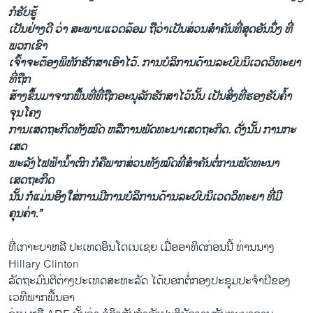
ກໍຮັບຮູ້
ເປັນ​ຢ່າງ​ດີ ວ່າ ສະພາບ​ແວດ​ລ້ອມ ຖື​ວ່າ​ເປັນສ່ວນ​ສໍາຄັນທີ່​ສຸດ​ອັນ​ນຶ່ງ​ ທີ່​
ພວກ​ເຂົາ
ເຈົ້າຈະ​ຕ້ອງ​ພິທັກຮັກສາ​ເອົາ​ໄວ້. ການ​ບໍລິການ​ດ້ານ​ລະບົບ​ນິ​ເວດ​ວິ​ທະຍາ​
ທີ່​ຖືກ​
ສ້າງ​ຂຶ້ນມາ​ຈາກ​ພື້ນ​ທີ່ທີ່​ຖືກອະນຸລັກຮັກສາ​ໄວ້ນັ້ນ ​ເປັນ​ສິ່ງທີ່​ຮອງ​ຮັບຄໍ້າ​
ຈຸນໂຄງ
ການ​ເສດຖະກິດທັງໝົດ ຫລືການພັດທະນາ​ເສດຖະກິດ. ດັ່ງ​ນັ້ນ ການ​ກະ​
ເສດ ​
ພະລັງໄຟຟ້ານໍ້າຕົກ ​ກໍ​ຄືພາກສ່ວນ​ທັງ​ໝົດ​ທີ່​ສໍາ​ຄັນ​ຕໍ່​ການພັດທະນາ​
ເສດຖະກິດ​
ນັ້ນ ກໍແມ່ນ​ອິງ​ໃສ່ການມີການບໍລິການ​ດ້ານລະບົບ​ນິ​ເວດ​ວິ​ທະຍາ​ ທີ່​ມີ
ຄຸນຄ່າ.”
ທີ່​ເກາະ​ບາ​ຫລີ ປະ​ເທດ​ອິນ​ໂດ​ເນ​ເຊຍ​ ​ເມື່ອ​ອາທິດ​ກ່ອນ​ນີ້ ທ່ານ​ນາງ
Hillary Clinton
ລັດຖະມົນຕີ​ຕ່າງປະ​ເທດ​ສະຫະລັດ ​ໄດ້​ບອກ​ຕໍ່​ກອງ​ປະຊຸມ​ປະ​ຈໍາປີ​ຂອງ
ເວທີ​ພາກ​ພື້ນ​ອາ