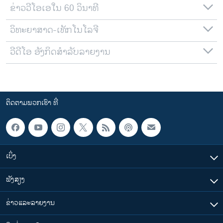
ຂ່າວວີໂອເອໃນ 60 ວິນາທີ
ວິທະຍາສາດ-ເທັກໂນໂລຈີ
ວີດີໂອ ອັງກິດສຳລັບລາຍງານ
ຕິດຕາມພວກເຮົາ ທີ່
ເບິ່ງ
ຟັງສຽງ
ຂ່າວແລະລາຍງານ