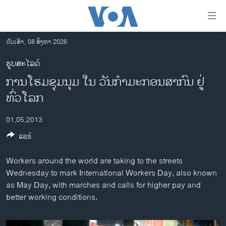
ລິ້ງ
ສຳຫລັບ
ເຂົ້າ
ວັນເສົາ, 08 ສິງຫາ 2026
ຫາ
ໂຮມເພຈ
ຮູບສະໄລດ໌
ຂ້າມ
ລາວ
ການໂຮມຊຸມນຸມ ໃນ ວັນກຳມະກອນສາກົນ ຢູ່
ຂ້າມ
ອາເມຣິກາ
ຂ້າມ
ທົ່ວໂລກ
ໄປ
ການເລືອກຕັ້ງ ປະທານາທີບໍດີ ສະຫະລັດ 2024
ຫາ
01,05,2013
ຂ່າວ​ຈີນ
ຊອກ
ແຊຣ໌
ຄົ້ນ
ໂລກ
Workers around the world are taking to the streets
ເອເຊຍ
Wednesday to mark International Workers Day, also known
ອິດສະຫຼະພາບດ້ານການຂ່າວ
as May Day, with marches and calls for higher pay and
better working conditions.
ຊີວິດຊາວລາວ
ຊຸມຊົນຊາວລາວ