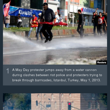
ວິທະຍາສາດ-ເທັກໂນໂລຈີ
ທຸລະກິດ
ພາສາອັງກິດ
ວີດີໂອ
ສຽງ
ລາຍການກະຈາຍສຽງ
ຕິດຕາມພວກເຮົາ ທີ່
ລາຍງານ
1
A May Day protester jumps away from a water cannon
during clashes between riot police and protesters trying to
ພາສາຕ່າງໆ
break through barricades, Istanbul, Turkey, May 1, 2013.