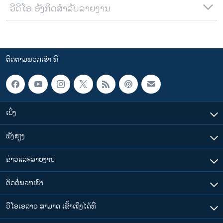
ວີດີໂອ ອັງກິດສຳລັບລາຍງານ
ຕິດຕາມພວກເຮົາ ທີ່
ເບິ່ງ
ຟັງສຽງ
ຂ່າວແລະລາຍງານ
ຕິດຕໍ່ພວກເຮົາ
ວີໂອເອລາວ ສາມາດ ເຂົ້າເຖິງໄດ້ທີ່