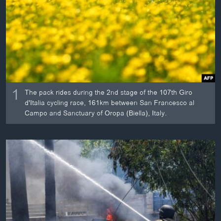
ວິທະຍາສາດ-ເທັກໂນໂລຈີ
ທຸລະກິດ
ພາສາອັງກິດ
ວີດີໂອ
ສຽງ
1
The pack rides during the 2nd stage of the 107th Giro
ລາຍການກະຈາຍສຽງ
d'Italia cycling race, 161km between San Francesco al
ຕິດຕາມພວກເຮົາ ທີ່
Campo and Sanctuary of Oropa (Biella), Italy.
ລາຍງານ
ພາສາຕ່າງໆ