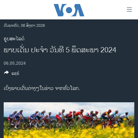
ລິ້ງ
ສຳຫລັບ
ເຂົ້າ
ວັນພະຫັດ, 06 ສິງຫາ 2026
ຫາ
ໂຮມເພຈ
ຮູບສະໄລດ໌
ຂ້າມ
ລາວ
ພາບເດັ່ນ ປະຈຳ ວັນທີ 5 ພຶດສະພາ 2024
ຂ້າມ
ອາເມຣິກາ
ຂ້າມ
06,05,2024
ໄປ
ການເລືອກຕັ້ງ ປະທານາທີບໍດີ ສະຫະລັດ 2024
ຫາ
ແຊຣ໌
ຂ່າວ​ຈີນ
ຊອກ
ຄົ້ນ
ໂລກ
ເບິ່ງພາບເດັ່ນຕ່າງໆໃນຂ່າວ ຈາກທົ່ວໂລກ.
ເອເຊຍ
ອິດສະຫຼະພາບດ້ານການຂ່າວ
ຊີວິດຊາວລາວ
ຊຸມຊົນຊາວລາວ