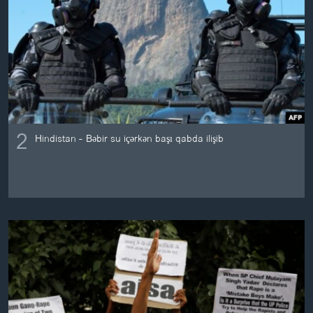
2
Hindistan - Bəbir su içərkən başı qabda ilişib