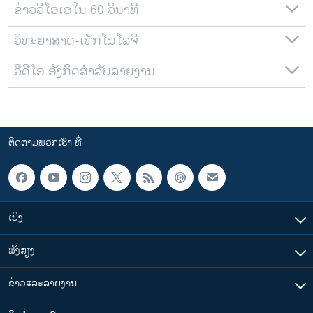
ຂ່າວວີໂອເອໃນ 60 ວິນາທີ
ວິທະຍາສາດ-ເທັກໂນໂລຈີ
ວີດີໂອ ອັງກິດສຳລັບລາຍງານ
ຕິດຕາມພວກເຮົາ ທີ່
ເບິ່ງ
ຟັງສຽງ
ຂ່າວແລະລາຍງານ