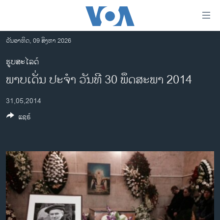
ລິ້ງ
ສຳຫລັບ
ເຂົ້າ
ວັນອາທິດ, 09 ສິງຫາ 2026
ຫາ
ໂຮມເພຈ
ຮູບສະໄລດ໌
ຂ້າມ
ລາວ
ພາບ​ເດັ່ນ ປະ​ຈຳ ວັນ​ທີ 30 ພຶດ​ສະ​ພາ 2014
ຂ້າມ
ອາເມຣິກາ
ຂ້າມ
31,05,2014
ໄປ
ການເລືອກຕັ້ງ ປະທານາທີບໍດີ ສະຫະລັດ 2024
ຫາ
ແຊຣ໌
ຂ່າວ​ຈີນ
ຊອກ
ຄົ້ນ
ໂລກ
ເອເຊຍ
ອິດສະຫຼະພາບດ້ານການຂ່າວ
ຊີວິດຊາວລາວ
ຊຸມຊົນຊາວລາວ