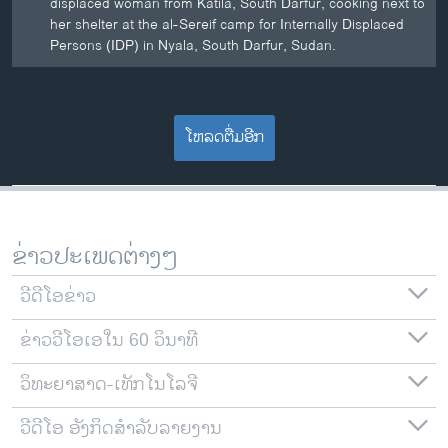
displaced woman from Katila, South Darfur, cooking next to
her shelter at the al-Sereif camp for Internally Displaced
Persons (IDP) in Nyala, South Darfur, Sudan.
ໂຫລດຕື່ມອີກ
ຂ່າວປະເພດຕ່າງໆ
ວີດີໂອຂ່າວ
ຂ່າວວີໂອເອໃນ 60 ວິນາທີ
ວິທະຍາສາດ-ເທັກໂນໂລຈີ
ວີດີໂອ ອັງກິດສຳລັບລາຍງານ