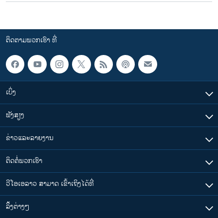
ຕິດຕາມພວກເຮົາ ທີ່
ເບິ່ງ
ຟັງສຽງ
ຂ່າວແລະລາຍງານ
ຕິດຕໍ່ພວກເຮົາ
ວີໂອເອລາວ ສາມາດ ເຂົ້າເຖິງໄດ້ທີ່
​ລິ້ງ​ຕ່າງໆ