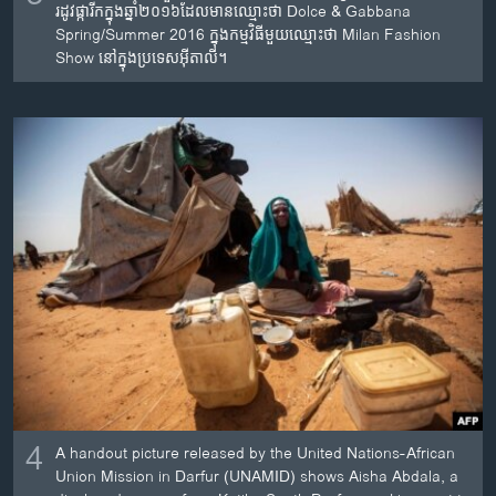
រដូវ​ផ្ការីក​ក្នុង​ឆ្នាំ​២០១៦​ដែល​មាន​ឈ្មោះ​ថា Dolce & Gabbana
Spring/Summer 2016 ក្នុង​កម្មវិធី​មួយ​ឈ្មោះ​ថា Milan Fashion
Show នៅ​ក្នុង​ប្រទេស​អ៊ីតាលី។
4
A handout picture released by the United Nations-African
Union Mission in Darfur (UNAMID) shows Aisha Abdala, a