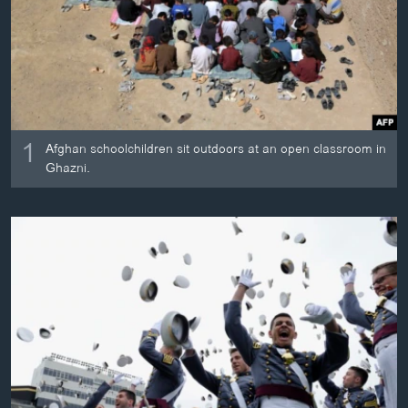
ວິທະຍາສາດ-ເທັກໂນໂລຈີ
ທຸລະກິດ
ພາສາອັງກິດ
ວີດີໂອ
1
ສຽງ
Afghan schoolchildren sit outdoors at an open classroom in
Ghazni.
ລາຍການກະຈາຍສຽງ
ຕິດຕາມພວກເຮົາ ທີ່
ລາຍງານ
ພາສາຕ່າງໆ