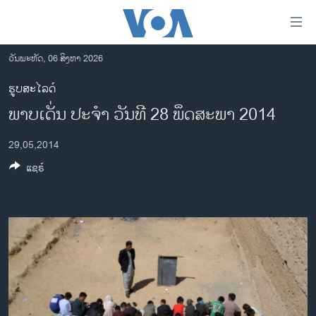
ລິ້ງ
ສຳຫລັບ
ເຂົ້າ
ວັນພະຫັດ, 06 ສິງຫາ 2026
ຫາ
ໂຮມເພຈ
ຮູບສະໄລດ໌
ຂ້າມ
ລາວ
ພາບ​ເດັ່ນ ປະ​ຈຳ ​ວັນ​ທີ 28 ພຶດ​ສະ​ພາ 2014
ຂ້າມ
ອາເມຣິກາ
ຂ້າມ
29,05,2014
ໄປ
ການເລືອກຕັ້ງ ປະທານາທີບໍດີ ສະຫະລັດ 2024
ຫາ
ແຊຣ໌
ຂ່າວ​ຈີນ
ຊອກ
ຄົ້ນ
ໂລກ
ເອເຊຍ
ອິດສະຫຼະພາບດ້ານການຂ່າວ
ຊີວິດຊາວລາວ
ຊຸມຊົນຊາວລາວ