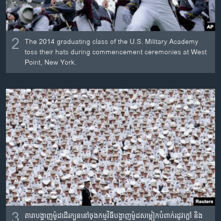
2
The 2014 graduating class of the U.S. Military Academy
toss their hats during commencement ceremonies at West
Point, New York.
3
តារា​បង្ហាញ​ម៉ូដ​ដើរ​ក្បួន​នៅ​ចុង​កម្មវិធី​បង្ហាញ​ម៉ូដ​សម្លៀកបំពាក់​រដូវ​ក្តៅ និង​