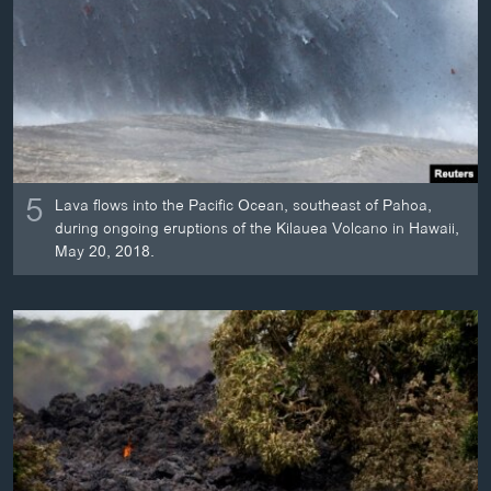
ວິທະຍາສາດ-ເທັກໂນໂລຈີ
ທຸລະກິດ
ພາສາອັງກິດ
ວີດີໂອ
ສຽງ
5
Lava flows into the Pacific Ocean, southeast of Pahoa,
ລາຍການກະຈາຍສຽງ
during ongoing eruptions of the Kilauea Volcano in Hawaii,
ຕິດຕາມພວກເຮົາ ທີ່
May 20, 2018.
ລາຍງານ
ພາສາຕ່າງໆ