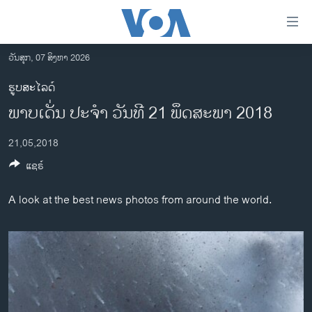
ລິ້ງ
ສຳຫລັບ
ເຂົ້າ
ວັນສຸກ, 07 ສິງຫາ 2026
ຫາ
ໂຮມເພຈ
ຮູບສະໄລດ໌
ຂ້າມ
ລາວ
ພາບເດັ່ນ ປະຈຳ ວັນທີ 21 ພຶດສະພາ 2018
ຂ້າມ
ອາເມຣິກາ
ຂ້າມ
21,05,2018
ໄປ
ການເລືອກຕັ້ງ ປະທານາທີບໍດີ ສະຫະລັດ 2024
ຫາ
ແຊຣ໌
ຂ່າວ​ຈີນ
ຊອກ
ຄົ້ນ
ໂລກ
A look at the best news photos from around the world.
ເອເຊຍ
ອິດສະຫຼະພາບດ້ານການຂ່າວ
ຊີວິດຊາວລາວ
ຊຸມຊົນຊາວລາວ