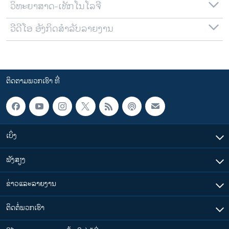
ວິທະຍາສາດ-ເທັກໂນໂລຈີ
ວີດີໂອ ອັງກິດສຳລັບລາຍງານ
ຕິດຕາມພວກເຮົາ ທີ່
ເບິ່ງ
ຟັງສຽງ
ຂ່າວແລະລາຍງານ
ຕິດຕໍ່ພວກເຮົາ