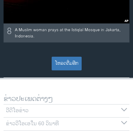
8
A Muslim woman prays at the Istiqlal Mosque in Jakarta,
Indonesia.
ໂຫລດຕື່ມອີກ
ຂ່າວປະເພດຕ່າງໆ
ວີດີໂອຂ່າວ
ຂ່າວວີໂອເອໃນ 60 ວິນາທີ