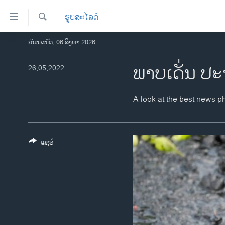
ລິ້ງ
ຮູບສະໄລດ໌
ສຳຫລັບ
ເຂົ້າ
ຄົ້ນຫາ
ວັນພະຫັດ, 06 ສິງຫາ 2026
ໂຮມເພຈ
ຫາ
ລາວ
​ພາບ​ເດັ່ນ ປ
26,05,2022
ຂ້າມ
ຂ້າມ
ອາເມຣິກາ
ຂ້າມ
ການເລືອກຕັ້ງ ປະທານາທີບໍດີ ສະຫະລັດ
A look at the best news p
ໄປ
2024
ຫາ
ຂ່າວ​ຈີນ
ຊອກ
ຄົ້ນ
ແຊຣ໌
ໂລກ
ເອເຊຍ
ອິດສະຫຼະພາບດ້ານການຂ່າວ
ຊີວິດຊາວລາວ
ຊຸມຊົນຊາວລາວ