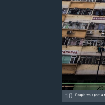
10
People walk past a 