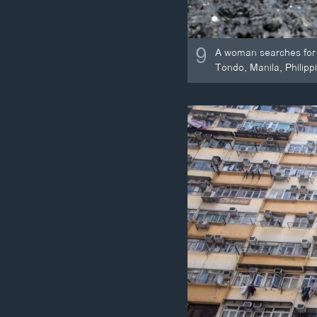
9
A woman searches for n
Tondo, Manila, Philipp