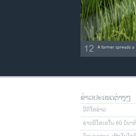
12
A farmer spreads a n
ຂ່າວປະເພດຕ່າງໆ
ວີດີໂອຂ່າວ
ຂ່າວວີໂອເອໃນ 60 ວິນາທ