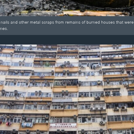
ails and other metal scraps from remains of burned houses that were gutt
ines.