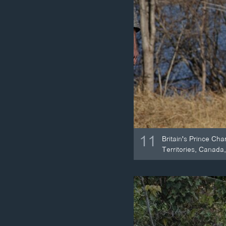
11
Britain's Prince Cha
Territories, Canada