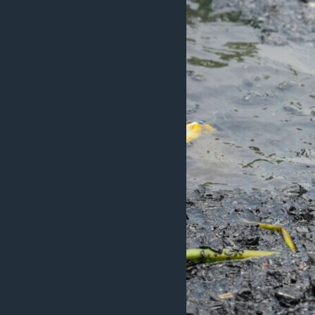
ວິທະຍາສາດ-ເທັກໂນໂລຈີ
ທຸລະກິດ
ພາສາອັງກິດ
ວີດີໂອ
ສຽງ
ລາຍການກະຈາຍສຽງ
ລາຍງານ