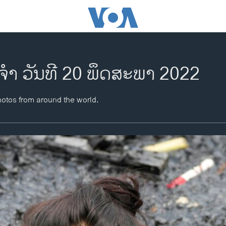
ະ​ຈຳ ວັນ​ທີ 20 ພຶດ​ສະ​ພາ 2022
hotos from around the world.