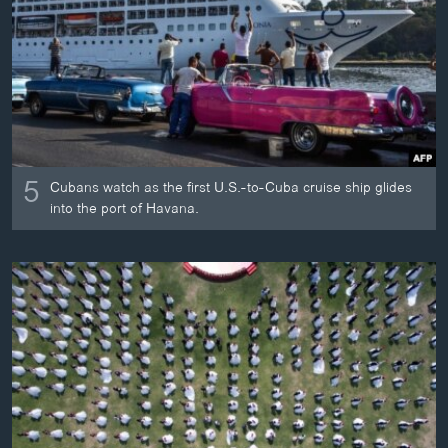
ວິທະຍາສາດ-ເທັກໂນໂລຈີ
ທຸລະກິດ
ພາສາອັງກິດ
ວີດີໂອ
ສຽງ
5
Cubans watch as the first U.S.-to-Cuba cruise ship glides
ລາຍການກະຈາຍສຽງ
into the port of Havana.
ຕິດຕາມພວກເຮົາ ທີ່
ລາຍງານ
ພາສາຕ່າງໆ