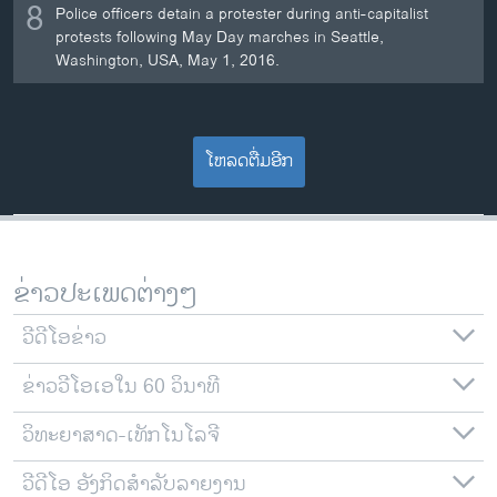
8
Police officers detain a protester during anti-capitalist
protests following May Day marches in Seattle,
Washington, USA, May 1, 2016.
ໂຫລດຕື່ມອີກ
ຂ່າວປະເພດຕ່າງໆ
ວີດີໂອຂ່າວ
ຂ່າວວີໂອເອໃນ 60 ວິນາທີ
ວິທະຍາສາດ-ເທັກໂນໂລຈີ
ວີດີໂອ ອັງກິດສຳລັບລາຍງານ