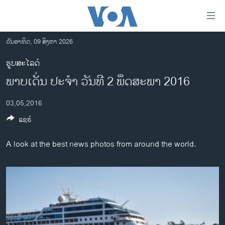
ລິ້ງ
ສຳຫລັບ
ເຂົ້າ
ວັນອາທິດ, 09 ສິງຫາ 2026
ຫາ
ໂຮມເພຈ
ຮູບສະໄລດ໌
ຂ້າມ
ລາວ
ພາບເດັ່ນ ປະຈຳ ວັນທີ 2 ພຶດສະພາ 2016
ຂ້າມ
ອາເມຣິກາ
ຂ້າມ
03,05,2016
ໄປ
ການເລືອກຕັ້ງ ປະທານາທີບໍດີ ສະຫະລັດ 2024
ຫາ
ແຊຣ໌
ຂ່າວ​ຈີນ
ຊອກ
ຄົ້ນ
ໂລກ
A look at the best news photos from around the world.
ເອເຊຍ
ອິດສະຫຼະພາບດ້ານການຂ່າວ
ຊີວິດຊາວລາວ
ຊຸມຊົນຊາວລາວ