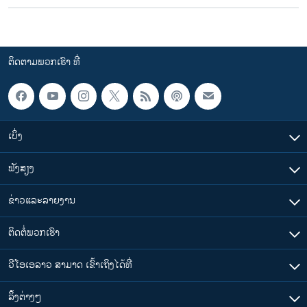
ຕິດຕາມພວກເຮົາ ທີ່
ເບິ່ງ
ຟັງສຽງ
ຂ່າວແລະລາຍງານ
ຕິດຕໍ່ພວກເຮົາ
ວີໂອເອລາວ ສາມາດ ເຂົ້າເຖິງໄດ້ທີ່
​ລິ້ງ​ຕ່າງໆ