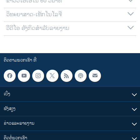
ຂ່າວວີໂອເອໃນ 60 ວິນາທີ
ວິທະຍາສາດ-ເທັກໂນໂລຈີ
ວີດີໂອ ອັງກິດສຳລັບລາຍງານ
ຕິດຕາມພວກເຮົາ ທີ່
ເບິ່ງ
ຟັງສຽງ
ຂ່າວແລະລາຍງານ
ຕິດຕໍ່ພວກເຮົາ