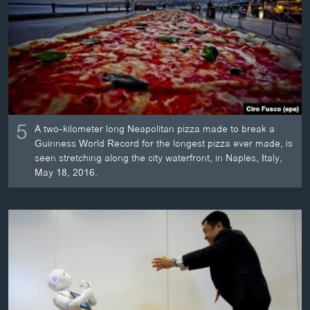
ວິທະຍາສາດ-ເທັກໂນໂລຈີ
ທຸລະກິດ
ພາສາອັງກິດ
ວີດີໂອ
ສຽງ
5
A two-kilometer long Neapolitan pizza made to break a
ລາຍການກະຈາຍສຽງ
Guinness World Record for the longest pizza ever made, is
ຕິດຕາມພວກເຮົາ ທີ່
seen stretching along the city waterfront, in Naples, Italy,
ລາຍງານ
May 18, 2016.
ພາສາຕ່າງໆ