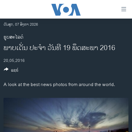
ລິ້ງ
ສຳຫລັບ
ເຂົ້າ
ວັນສຸກ, 07 ສິງຫາ 2026
ຫາ
ໂຮມເພຈ
ຮູບສະໄລດ໌
ຂ້າມ
ລາວ
ພາບເດັ່ນ ປະຈຳ ວັນທີ 19 ພຶດສະພາ 2016
ຂ້າມ
ອາເມຣິກາ
ຂ້າມ
20,05,2016
ໄປ
ການເລືອກຕັ້ງ ປະທານາທີບໍດີ ສະຫະລັດ 2024
ຫາ
ແຊຣ໌
ຂ່າວ​ຈີນ
ຊອກ
ຄົ້ນ
ໂລກ
A look at the best news photos from around the world.
ເອເຊຍ
ອິດສະຫຼະພາບດ້ານການຂ່າວ
ຊີວິດຊາວລາວ
ຊຸມຊົນຊາວລາວ