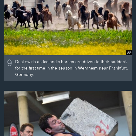
ວິທະຍາສາດ-ເທັກໂນໂລຈີ
ທຸລະກິດ
ພາສາອັງກິດ
ວີດີໂອ
ສຽງ
9
ລາຍການກະຈາຍສຽງ
Dust swirls as Icelandic horses are driven to their paddock
ຕິດຕາມພວກເຮົາ ທີ່
for the first time in the season in Wehrheim near Frankfurt,
ລາຍງານ
Germany.
ພາສາຕ່າງໆ