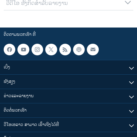
ວີດີໂອ ອັງກິດສຳລັບລາຍງານ
ຕິດຕາມພວກເຮົາ ທີ່
ເບິ່ງ
ຟັງສຽງ
ຂ່າວແລະລາຍງານ
ຕິດຕໍ່ພວກເຮົາ
ວີໂອເອລາວ ສາມາດ ເຂົ້າເຖິງໄດ້ທີ່