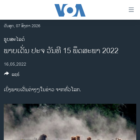
ລິ້ງ
ສຳຫລັບ
ເຂົ້າ
ວັນສຸກ, 07 ສິງຫາ 2026
ຫາ
ໂຮມເພຈ
ຮູບສະໄລດ໌
ຂ້າມ
ລາວ
ພາບເດັ່ນ ປະຈ ວັນທີ 15 ພຶດສະພາ 2022
ຂ້າມ
ອາເມຣິກາ
ຂ້າມ
16,05,2022
ໄປ
ການເລືອກຕັ້ງ ປະທານາທີບໍດີ ສະຫະລັດ 2024
ຫາ
ແຊຣ໌
ຂ່າວ​ຈີນ
ຊອກ
ຄົ້ນ
ໂລກ
ເບິ່ງພາບເດັ່ນຕ່າງໆໃນຂ່າວ ຈາກທົ່ວໂລກ.
ເອເຊຍ
ອິດສະຫຼະພາບດ້ານການຂ່າວ
ຊີວິດຊາວລາວ
ຊຸມຊົນຊາວລາວ