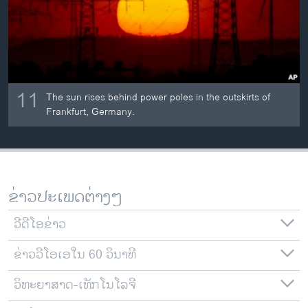
11
The sun rises behind power poles in the outskirts of
Frankfurt, Germany.
ຂ່າວປະເພດຕ່າງໆ
ວີດີໂອຂ່າວ
ຂ່າວວີໂອເອໃນ 60 ວິນາທີ
ວິທະຍາສາດ-ເທັກໂນໂລຈີ