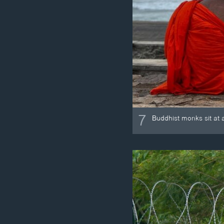
7
Buddhist monks sit at