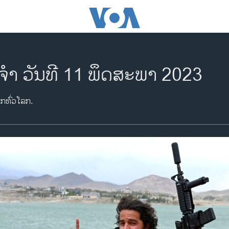
ຈຳ ວັນທີ 11 ພຶດສະພາ 2023
າກທົ່ວໂລກ.