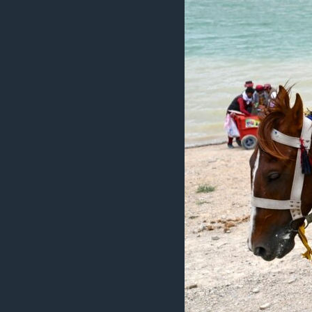
ວິທະຍາສາດ-ເທັກໂນໂລຈີ
ທຸລະກິດ
ພາສາອັງກິດ
ວີດີໂອ
ສຽງ
ລາຍການກະຈາຍສຽງ
ລາຍງານ