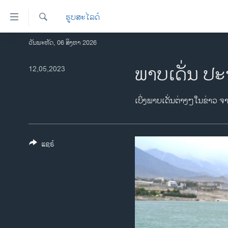
ລິ້ງ
ຮູບສະໄລດ໌
ສຳຫລັບ
ເຂົ້າ
ຄົ້ນຫາ
ວັນພະຫັດ, 06 ສິງຫາ 2026
ໂຮມເພຈ
ຫາ
ລາວ
ພາບເດັ່ນ ປະ
12,05,2023
ຂ້າມ
ຂ້າມ
ອາເມຣິກາ
ຂ້າມ
ການເລືອກຕັ້ງ ປະທານາທີບໍດີ ສະຫະລັດ
ເບິ່ງພາບເດັ່ນຕ່າງໆໃນຂ່າວ ຈ
ໄປ
2024
ຫາ
ຂ່າວ​ຈີນ
ຊອກ
ຄົ້ນ
ແຊຣ໌
ໂລກ
ເອເຊຍ
ອິດສະຫຼະພາບດ້ານການຂ່າວ
ຊີວິດຊາວລາວ
ຊຸມຊົນຊາວລາວ