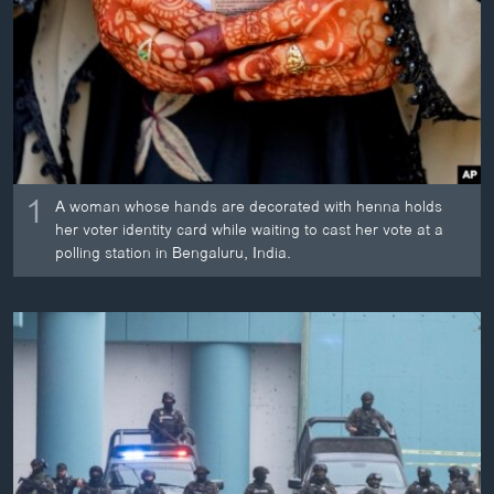
ວິທະຍາສາດ-ເທັກໂນໂລຈີ
ທຸລະກິດ
ພາສາອັງກິດ
ວີດີໂອ
ສຽງ
1
A woman whose hands are decorated with henna holds
ລາຍການກະຈາຍສຽງ
her voter identity card while waiting to cast her vote at a
ຕິດຕາມພວກເຮົາ ທີ່
polling station in Bengaluru, India.
ລາຍງານ
ພາສາຕ່າງໆ