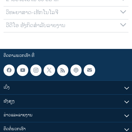
ວິທະຍາສາດ-ເທັກໂນໂລຈີ
ວີດີໂອ ອັງກິດສຳລັບລາຍງານ
ຕິດຕາມພວກເຮົາ ທີ່
ເບິ່ງ
ຟັງສຽງ
ຂ່າວແລະລາຍງານ
ຕິດຕໍ່ພວກເຮົາ