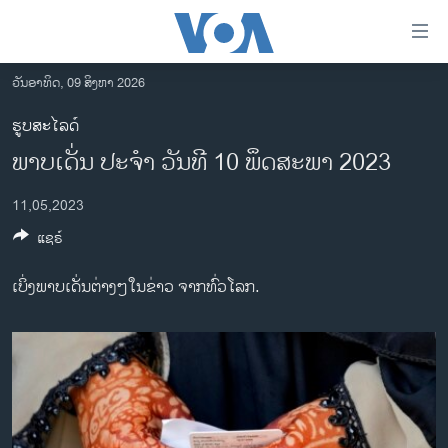
ລິ້ງ
ສຳຫລັບ
ເຂົ້າ
ວັນອາທິດ, 09 ສິງຫາ 2026
ຫາ
ໂຮມເພຈ
ຮູບສະໄລດ໌
ຂ້າມ
ລາວ
ພາບເດັ່ນ ປະຈຳ ວັນທີ 10 ພຶດສະພາ 2023
ຂ້າມ
ອາເມຣິກາ
ຂ້າມ
11,05,2023
ໄປ
ການເລືອກຕັ້ງ ປະທານາທີບໍດີ ສະຫະລັດ 2024
ຫາ
ແຊຣ໌
ຂ່າວ​ຈີນ
ຊອກ
ຄົ້ນ
ໂລກ
ເບິ່ງພາບເດັ່ນຕ່າງໆໃນຂ່າວ ຈາກທົ່ວໂລກ.
ເອເຊຍ
ອິດສະຫຼະພາບດ້ານການຂ່າວ
ຊີວິດຊາວລາວ
ຊຸມຊົນຊາວລາວ