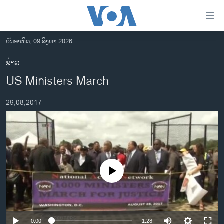
ລິ້ງ
ສຳຫລັບ
ເຂົ້າ
ວັນອາທິດ, 09 ສິງຫາ 2026
ຫາ
ໂຮມເພຈ
ຂ່າວ
ຂ້າມ
ລາວ
US Ministers March
ຂ້າມ
ອາເມຣິກາ
ຂ້າມ
29,08,2017
ໄປ
ການເລືອກຕັ້ງ ປະທານາທີບໍດີ ສະຫະລັດ 2024
ຫາ
ຂ່າວ​ຈີນ
ຊອກ
ຄົ້ນ
ໂລກ
ເອເຊຍ
No media source currently available
ອິດສະຫຼະພາບດ້ານການຂ່າວ
ຊີວິດຊາວລາວ
ຊຸມຊົນຊາວລາວ
0:00
1:28