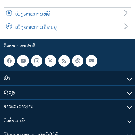
ເບິ່ງລາຍການທີວີ
ເບິ່ງລາຍການວິທະຍຸ
ຕິດຕາມພວກເຮົາ ທີ່
ເບິ່ງ
ຟັງສຽງ
ຂ່າວແລະລາຍງານ
ຕິດຕໍ່ພວກເຮົາ
ວີໂອເອລາວ ສາມາດ ເຂົ້າເຖິງໄດ້ທີ່