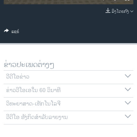
ວິທະຍາສາດ-ເທັກໂນໂລຈີ
ລິງໂດຍກົງ
ທຸລະກິດ
ພາສາອັງກິດ
ແຊຣ໌
ວີດີໂອ
ສຽງ
ລາຍການກະຈາຍສຽງ
ຂ່າວປະເພດຕ່າງໆ
ຕິດຕາມພວກເຮົາ ທີ່
ລາຍງານ
ວີດີໂອຂ່າວ
ຂ່າວວີໂອເອໃນ 60 ວິນາທີ
ພາສາຕ່າງໆ
ວິທະຍາສາດ-ເທັກໂນໂລຈີ
ວີດີໂອ ອັງກິດສຳລັບລາຍງານ